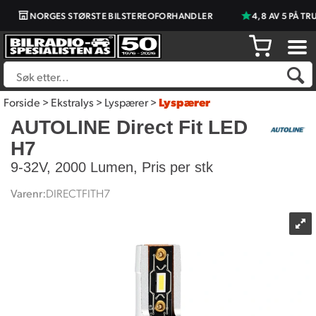
NORGES STØRSTE BILSTEREOFORHANDLER
4,8 AV 5 PÅ TRU
Forside
>
Ekstralys
>
Lyspærer
>
Lyspærer
AUTOLINE Direct Fit LED
H7
9-32V, 2000 Lumen, Pris per stk
Varenr:
DIRECTFITH7