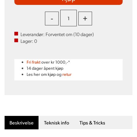
-
+
Leverandør:
Forventet om (
10
dager)
Lager:
0
Fri frakt
over kr 1000,-*
14 dager åpent kjøp
Les her om kjøp og
retur
Beskrivelse
Teknisk info
Tips & Tricks