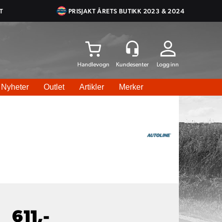
T
PRISJAKT ÅRETS BUTIKK 2023 & 2024
Logg inn
Nyheter
Outlet
Artikler
Merker
611,-