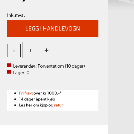
Ink.mva.
-
+
Leverandør:
Forventet om (
10
dager)
Lager:
0
Fri frakt
over kr 1000,-*
14 dager åpent kjøp
Les her om kjøp og
retur