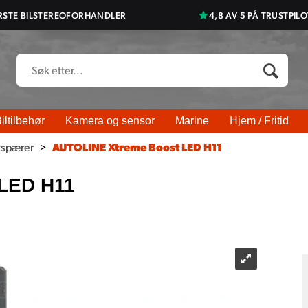
RSTE BILSTEREOFORHANDLER
4,8 AV 5 PÅ TRUSTPILO
iltilbehør
Kamera og sensor
Marine
Hjem / Fritid
yspærer
>
AUTOLINE Xtreme Boost LED H11
LED H11