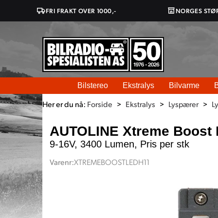
FRI FRAKT OVER 1000,-
NORGES STØ
Bilstereo
Ekstralys
Bilvarme
B
Her er du nå:
Forside
>
Ekstralys
>
Lyspærer
>
L
AUTOLINE Xtreme Boost 
9-16V, 3400 Lumen, Pris per stk
Varenr:
XTREMEBOOSTLEDH11