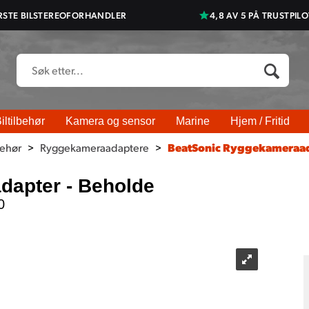
RSTE BILSTEREOFORHANDLER
4,8 AV 5 PÅ TRUSTPILO
iltilbehør
Kamera og sensor
Marine
Hjem / Fritid
behør
>
Ryggekameraadaptere
>
BeatSonic Ryggekameraad
apter - Beholde
0