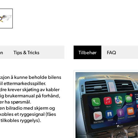
on
Tips & Tricks
Tilbehør
FAQ
ksjon å kunne beholde bilens
l ettermarkedsspiller.
re krever skjøting av kabler
elig brukermanual på forhånd,
ler ha spørsmål.
e en bilradio med skjerm og
obles et ryggesignal (fåes
tilkobles ryggelys).