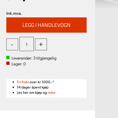
Ink.mva.
-
+
Leverandør:
3
tilgjengelig
Lager:
0
Fri frakt
over kr 1000,-*
14 dager åpent kjøp
Les her om kjøp og
retur