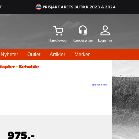
T
PRISJAKT ÅRETS BUTIKK 2023 & 2024
Logg inn
Nyheter
Outlet
Artikler
Merker
apter - Beholde
975,-