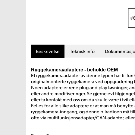
Beskrivelse
Teknisk info
Dokumentasj
Ryggekameraadaptere - beholde OEM
Et ryggekameraadapter av denne typen har til fun
originalmonterte ryggekamera ved oppgradering ti
Noen adaptere er rene plug and play løsninger, and
eller andre modifiseringer. Se gjerne evt tilgjeng
eller ta kontakt med oss om du skulle være i tvil el
Felles for alle slike adaptere er at man må benytt
ryggekamera-inngang, og denne bilradioen må tilk
ofte via multifunksjonsadapter/CAN-adapter, eller 