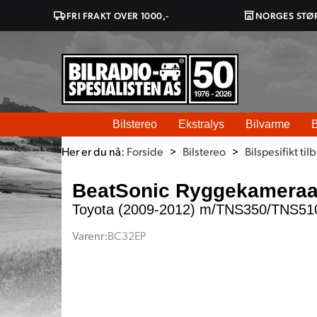
FRI FRAKT OVER 1000,-
NORGES STØ
Bilstereo
Ekstralys
Bilvarme
B
Her er du nå:
Forside
>
Bilstereo
>
Bilspesifikt til
BeatSonic Ryggekameraad
Toyota (2009-2012) m/TNS350/TNS51
Varenr:
BC32EP