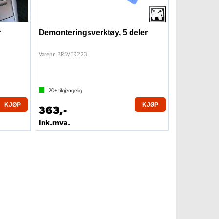
r
Demonteringsverktøy, 5 deler
BRSVER223
Varenr
20+
tilgjengelig
KJØP
KJØP
363,-
Ink.mva.