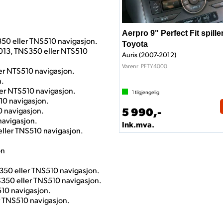
Aerpro 9" Perfect Fit spille
50 eller TNS510 navigasjon.
Toyota
013, TNS350 eller NTS510
Auris (2007-2012)
PFTY4000
Varenr
er NTS510 navigasjon.
n.
ler NTS510 navigasjon.
1
tilgjengelig
10 navigasjon.
5 990,-
0 navigasjon.
navigasjon.
Ink.mva.
ller TNS510 navigasjon.
on
350 eller TNS510 navigasjon.
350 eller TNS510 navigasjon.
510 navigasjon.
r TNS510 navigasjon.