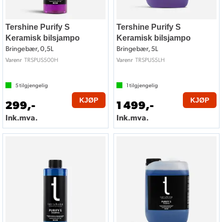
Tershine Purify S
Tershine Purify S
Keramisk bilsjampo
Keramisk bilsjampo
Bringebær, 0,5L
Bringebær, 5L
TRSPUS500H
TRSPUS5LH
Varenr
Varenr
5
tilgjengelig
1
tilgjengelig
KJØP
KJØP
299,-
1 499,-
Ink.mva.
Ink.mva.