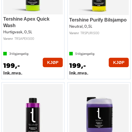
Tershine Apex Quick
Tershine Purify Bilsjampo
Wash
Neutral, 0,5L
Hurtigvask, 0,5L
TRSPURI500
Varenr
TRSAPEX500
Varenr
3
tilgjengelig
5
tilgjengelig
KJØP
KJØP
199,-
199,-
Ink.mva.
Ink.mva.