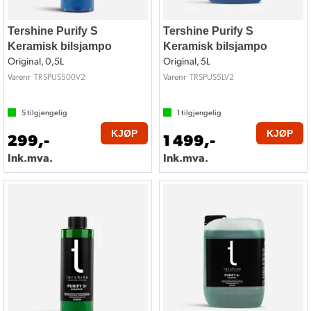
Tershine Purify S
Tershine Purify S
Keramisk bilsjampo
Keramisk bilsjampo
Original, 0,5L
Original, 5L
TRSPUS500V2
TRSPUS5LV2
Varenr
Varenr
5
tilgjengelig
1
tilgjengelig
KJØP
KJØP
299,-
1 499,-
Ink.mva.
Ink.mva.