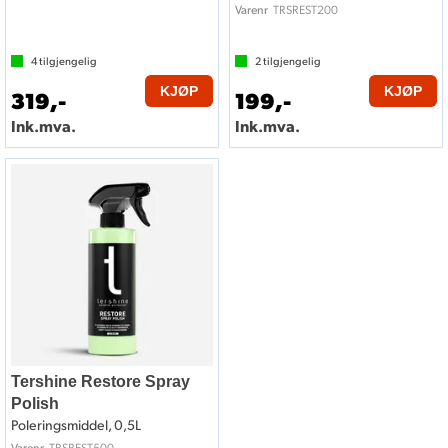
TRSREST200
Varenr
4
tilgjengelig
2
tilgjengelig
KJØP
KJØP
319,-
199,-
Ink.mva.
Ink.mva.
Tershine Restore Spray
Polish
Poleringsmiddel, 0,5L
TRSREST500
Varenr