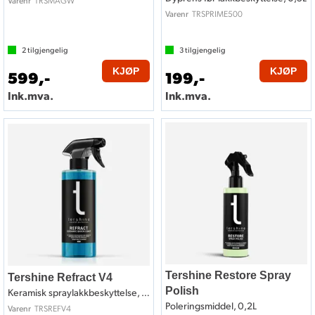
TRSMAGW
Varenr
TRSPRIME500
Varenr
2
tilgjengelig
3
tilgjengelig
KJØP
KJØP
599,-
199,-
Ink.mva.
Ink.mva.
Tershine Restore Spray
Tershine Refract V4
Polish
Keramisk spraylakkbeskyttelse, 0,5L
Poleringsmiddel, 0,2L
TRSREFV4
Varenr