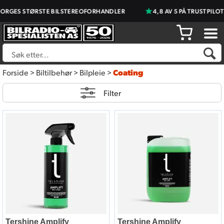
RGES STØRSTE BILSTEREOFORHANDLER
4,8 AV 5 PÅ TRUSTPILOT
Forside
>
Biltilbehør
>
Bilpleie
>
Coating
Filter
Tershine Amplify
Tershine Amplify