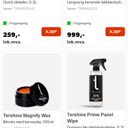
Quick detailer, 0,5L
Langvarig keramisk lakkbeskyttelse, 30ml
TRSAPEXPLUS
TRSMAGCV2
Varenr
Varenr
5
tilgjengelig
1
tilgjengelig
KJØP
KJØP
259,-
999,-
Ink.mva.
Ink.mva.
Tershine Prime Panel
Tershine Magnify Wax
Wipe
Bilvoks med karnauba, 100ml
Dyprens før lakkbeskyttelse, 0,5L