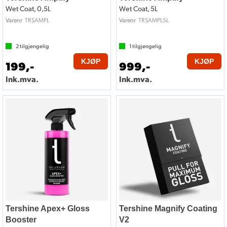
Wet Coat, 0,5L
Wet Coat, 5L
TRSAMPL
TRSAMPL5L
Varenr
Varenr
2
tilgjengelig
1
tilgjengelig
KJØP
KJØP
199,-
999,-
Ink.mva.
Ink.mva.
Tershine Apex+ Gloss
Tershine Magnify Coating
Booster
V2