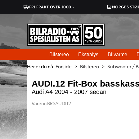
FRI FRAKT OVER 1000,-
NORGES STØ
Bilstereo
Ekstralys
Bilvarme
B
Her er du nå:
Forside
>
Bilstereo
>
Subwoofer / B
AUDI.12 Fit-Box basskas
Audi A4 2004 - 2007 sedan
Varenr:
BRSAUDI12