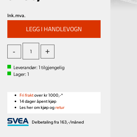
Ink.mva.
-
+
Leverandør:
1
tilgjengelig
Lager:
1
Fri frakt
over kr 1000,-*
14 dager åpent kjøp
Les her om kjøp og
retur
Delbetaling fra 163,-/måned