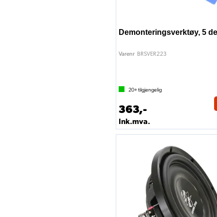
Demonteringsverktøy, 5 de
BRSVER223
Varenr
20+
tilgjengelig
363,-
Ink.mva.