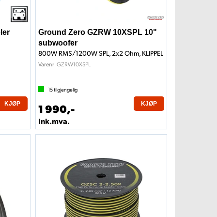
ler
Ground Zero GZRW 10XSPL 10"
subwoofer
800W RMS/1200W SPL, 2x2 Ohm, KLIPPEL
GZRW10XSPL
Varenr
15
tilgjengelig
KJØP
KJØP
1 990,-
Ink.mva.