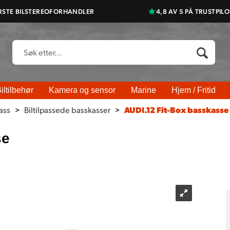
RSTE BILSTEREOFORHANDLER
4,8 AV 5 PÅ TRUSTPILO
iltilbehør
Kamera og sensor
Marine
Hjem / Fritid
ass
>
Biltilpassede basskasser
>
AUDI.12 Fit-Box basskasse
se