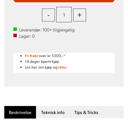
-
+
Leverandør:
100+
tilgjengelig
Lager:
0
Fri frakt
over kr 1000,-*
14 dager åpent kjøp
Les her om kjøp og
retur
Beskrivelse
Teknisk info
Tips & Tricks