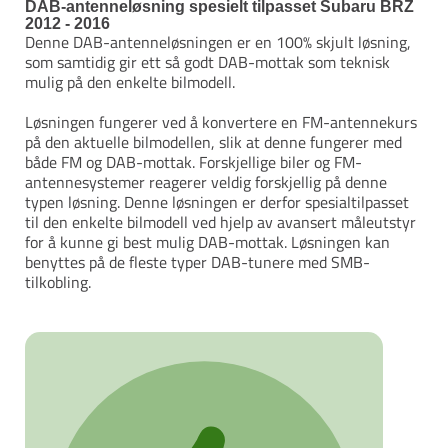
DAB-antenneløsning spesielt tilpasset Subaru BRZ
2012 - 2016
Denne DAB-antenneløsningen er en 100% skjult løsning,
som samtidig gir ett så godt DAB-mottak som teknisk
mulig på den enkelte bilmodell.
Løsningen fungerer ved å konvertere en FM-antennekurs
på den aktuelle bilmodellen, slik at denne fungerer med
både FM og DAB-mottak. Forskjellige biler og FM-
antennesystemer reagerer veldig forskjellig på denne
typen løsning. Denne løsningen er derfor spesialtilpasset
til den enkelte bilmodell ved hjelp av avansert måleutstyr
for å kunne gi best mulig DAB-mottak. Løsningen kan
benyttes på de fleste typer DAB-tunere med SMB-
tilkobling.
Adapteret
leveres
med
Fakra