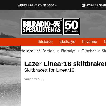
FRI FRAKT OVER 1000,-
NORGES STØ
Bilstereo
Ekstralys
Bilvarme
B
Her er du nå:
Forside
>
Ekstralys
>
Tilbehør
>
Sk
Lazer Linear18 skiltbraket
Skiltbrakett for Linear18
Varenr:
LA18