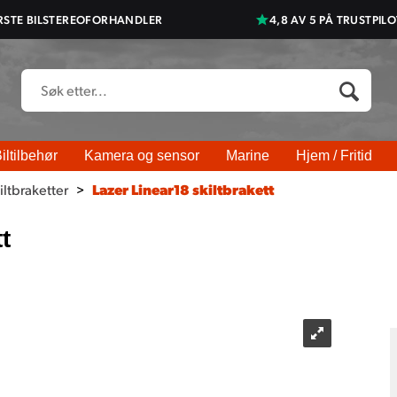
RSTE BILSTEREOFORHANDLER
4,8 AV 5 PÅ TRUSTPILO
iltilbehør
Kamera og sensor
Marine
Hjem / Fritid
iltbraketter
>
Lazer Linear18 skiltbrakett
t