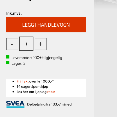
Ink.mva.
-
+
Leverandør:
100+
tilgjengelig
Lager:
3
Fri frakt
over kr 1000,-*
14 dager åpent kjøp
Les her om kjøp og
retur
Delbetaling fra 133,-/måned