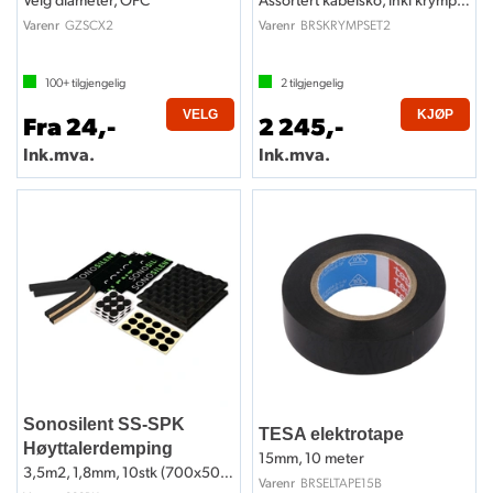
GZSCX2
BRSKRYMPSET2
Varenr
Varenr
100+
tilgjengelig
2
tilgjengelig
VELG
KJØP
Fra 24,-
2 245,-
Ink.mva.
Ink.mva.
Sonosilent SS-SPK
TESA elektrotape
Høyttalerdemping
15mm, 10 meter
3,5m2, 1,8mm, 10stk (700x500mm)
BRSELTAPE15B
Varenr