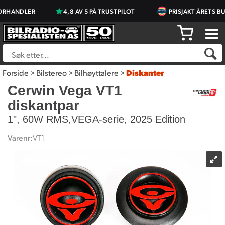
RHANDLER
4,8 AV 5 PÅ TRUSTPILOT
PRISJAKT ÅRETS BUT
Forside
>
Bilstereo
>
Bilhøyttalere
>
Diskanter
Cerwin Vega VT1
diskantpar
1", 60W RMS,VEGA-serie, 2025 Edition
Varenr:
VT1