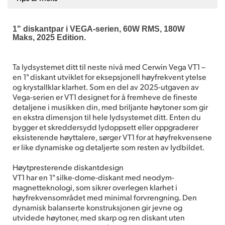
1" diskantpar i VEGA-serien, 60W RMS, 180W
Maks, 2025 Edition.
Ta lydsystemet ditt til neste nivå med Cerwin Vega VT1 –
en 1" diskant utviklet for eksepsjonell høyfrekvent ytelse
og krystallklar klarhet. Som en del av 2025-utgaven av
Vega-serien er VT1 designet for å fremheve de fineste
detaljene i musikken din, med briljante høytoner som gir
en ekstra dimensjon til hele lydsystemet ditt. Enten du
bygger et skreddersydd lydoppsett eller oppgraderer
eksisterende høyttalere, sørger VT1 for at høyfrekvensene
er like dynamiske og detaljerte som resten av lydbildet.
Høytpresterende diskantdesign
VT1 har en 1" silke-dome-diskant med neodym-
magnetteknologi, som sikrer overlegen klarhet i
høyfrekvensområdet med minimal forvrengning. Den
dynamisk balanserte konstruksjonen gir jevne og
utvidede høytoner, med skarp og ren diskant uten