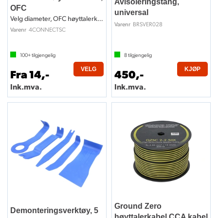
Avisoleringstang,
OFC
universal
Velg diameter, OFC høyttalerkabel
BRSVER028
Varenr
4CONNECTSC
Varenr
100+
tilgjengelig
8
tilgjengelig
VELG
KJØP
Fra 14,-
450,-
Ink.mva.
Ink.mva.
Ground Zero
Demonteringsverktøy, 5
høyttalerkabel CCA kabel