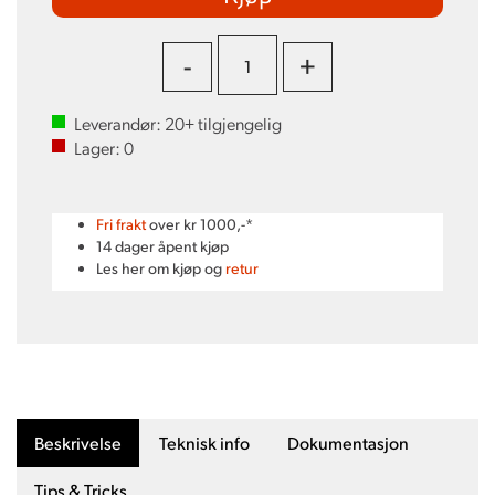
-
+
Leverandør:
20+
tilgjengelig
Lager:
0
Fri frakt
over kr 1000,-*
14 dager åpent kjøp
Les her om kjøp og
retur
Beskrivelse
Teknisk info
Dokumentasjon
Tips & Tricks