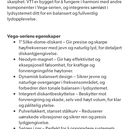
skarphet. VT1 er bygget for å fungere i harmoni med andre
komponenter i Vega-serien, og integreres sømløst i
lydsystemet ditt for en balansert og fullverdig
lydopplevelse.
Vega-seriens egenskaper
1" Silke-dome-diskant – Gir presise og skarpe
høyfrekvenser med jevn og naturlig lyd, for detaljert
diskantgjengivelse.
Neodym-magnet – Gir høy effektivitet og
eksepsjonell følsomhet, for kraftige og
forvrengningsfrie høytoner.
Dynamisk balansert design – Sikrer jevne og
naturlige overganger i frekvensområdet, og
forbedrer den tonale balansen i lydsystemet.
Integrert diskantbeskyttelse – Beskytter mot
forvrengning og skade, selv ved høyt volum, for klar
og pålitelig ytelse.
Pulverlakkert, stanset stålkurv – Reduserer
uønskede vibrasjoner og sikrer ren og presis
lydgjengivelse.
Selges i par – Perfekt for å oppgradere systemets