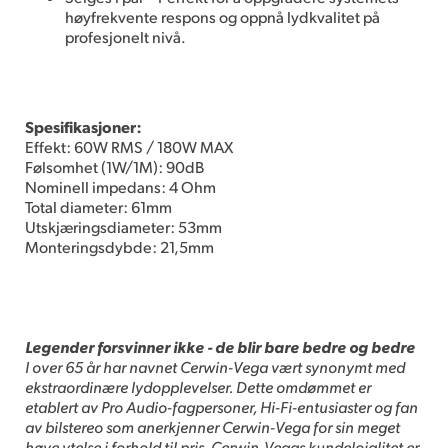
høyfrekvente respons og oppnå lydkvalitet på
profesjonelt nivå.
Spesifikasjoner:
Effekt: 60W RMS / 180W MAX
Følsomhet (1W/1M): 90dB
Nominell impedans: 4 Ohm
Total diameter: 61mm
Utskjæringsdiameter: 53mm
Monteringsdybde: 21,5mm
Legender forsvinner ikke - de blir bare bedre og bedre
I over 65 år har navnet Cerwin-Vega vært synonymt med
ekstraordinære lydopplevelser. Dette omdømmet er
etablert av Pro Audio-fagpersoner, Hi-Fi-entusiaster og fan
av bilstereo som anerkjenner Cerwin-Vega for sin meget
høye ytelse i forhold til pris. Cerwin-Vegas kundelojalitet er