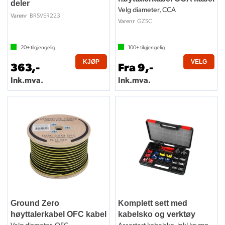
deler
Velg diameter, CCA
BRSVER223
Varenr
GZSC
Varenr
20+
tilgjengelig
100+
tilgjengelig
KJØP
VELG
363,-
Fra 9,-
Ink.mva.
Ink.mva.
Ground Zero
Komplett sett med
høyttalerkabel OFC kabel
kabelsko og verktøy
Velg diameter, OFC
Assortert kabelsko, inkl krympeverktøy