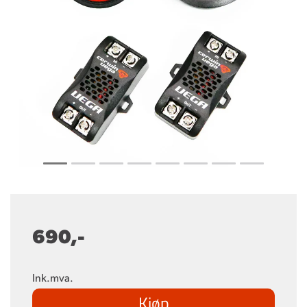
690,-
Ink.mva.
Kjøp