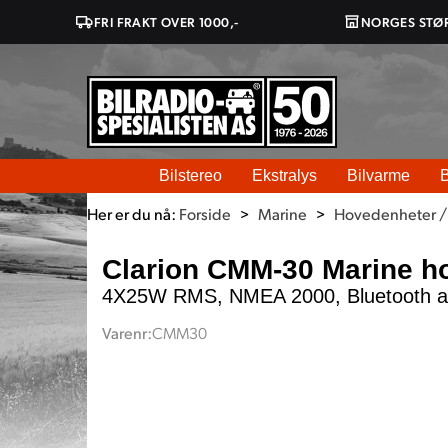
FRI FRAKT OVER 1000,-
NORGES STØ
Bilstereo
Ekstralys
Bilvarme
B
Her er du nå:
Forside
>
Marine
>
Hovedenheter /
Clarion CMM-30 Marine h
4X25W RMS, NMEA 2000, Bluetooth a
Varenr:
CMM30