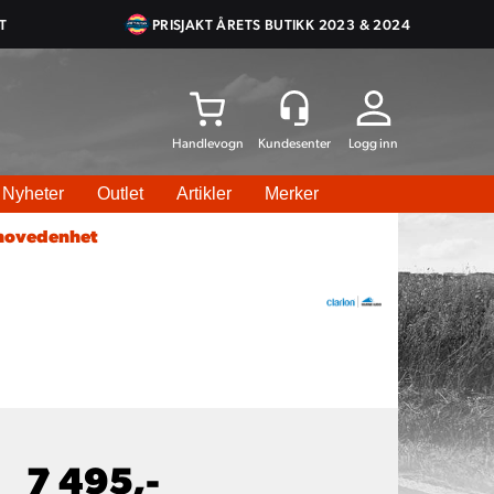
T
PRISJAKT ÅRETS BUTIKK 2023 & 2024
Logg inn
Nyheter
Outlet
Artikler
Merker
 hovedenhet
7 495,-