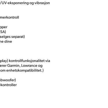
ke/UV-eksponering og vibrasjon
merkontroll
apper
USA)
selges separat)
ene dine
lay) kontrollfunksjonalitet via
derer Garmin, Lowrance og
 om enhetskompatibilitet.)
subwoofer)
kontroller