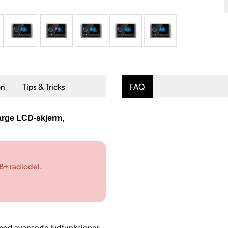
on
Tips & Tricks
FAQ
arge LCD-skjerm,
B+ radiodel.
ed avanserte lydfunksjoner