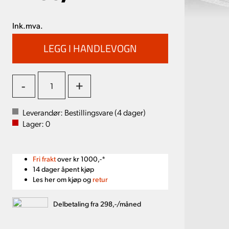
Ink.mva.
-
+
Leverandør:
Bestillingsvare (
4
dager)
Lager:
0
Fri frakt
over kr 1000,-*
14 dager åpent kjøp
Les her om kjøp og
retur
Delbetaling fra 298,-/måned