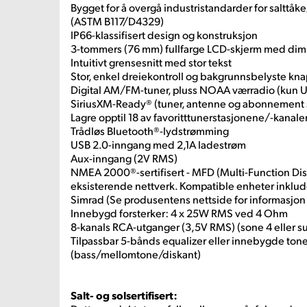
Bygget for å overgå industristandarder for salttå
(ASTM B117/D4329)
IP66-klassifisert design og konstruksjon
3-tommers (76 mm) fullfarge LCD-skjerm med dim
Intuitivt grensesnitt med stor tekst
Stor, enkel dreiekontroll og bakgrunnsbelyste kn
Digital AM/FM-tuner, pluss NOAA værradio (kun 
SiriusXM-Ready® (tuner, antenne og abonnement 
Lagre opptil 18 av favoritttunerstasjonene/-kanal
Trådløs Bluetooth®-lydstrømming
USB 2.0-inngang med 2,1A ladestrøm
Aux-inngang (2V RMS)
NMEA 2000®-sertifisert - MFD (Multi-Function Disp
eksisterende nettverk. Kompatible enheter inklu
Simrad (Se produsentens nettside for informasjon
Innebygd forsterker: 4 x 25W RMS ved 4 Ohm
8-kanals RCA-utganger (3,5V RMS) (sone 4 eller 
Tilpassbar 5-bånds equalizer eller innebygde tone
(bass/mellomtone/diskant)
Salt- og solsertifisert: