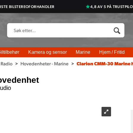
RSTE BILSTEREOFORHANDLER
4,8 AV 5 PÅ TRUSTPILO
iltilbehør
Kamera og sensor
Marine
Hjem / Fritid
 Radio
>
Hovedenheter - Marine
>
Clarion CMM-30 Marine
ovedenhet
udio