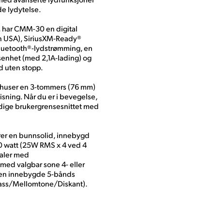
de lydytelse.
r, har CMM-30 en digital
 USA), SiriusXM-Ready®
Bluetooth®-lydstrømming, en
gsenhet (med 2,1A-lading) og
yd uten stopp.
is huser en 3-tommers (76 mm)
isning. Når du er i bevegelse,
yddige brukergrensesnittet med
erer en bunnsolid, innebygd
00 watt (25W RMS x 4 ved 4
naler med
 med valgbar sone 4- eller
 den innebygde 5-bånds
Bass/Mellomtone/Diskant).