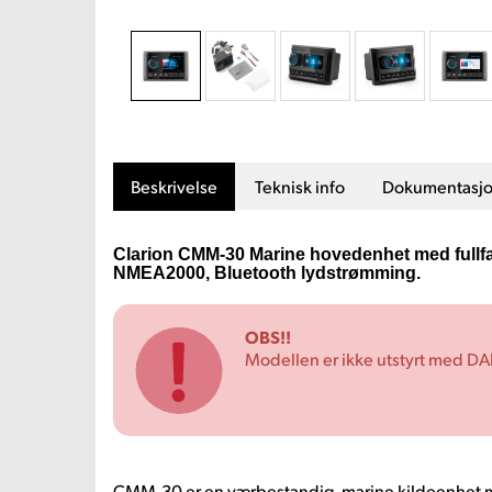
Beskrivelse
Teknisk info
Dokumentasj
Clarion CMM-30 Marine hovedenhet med fullf
NMEA2000, Bluetooth lydstrømming.
OBS!!
Modellen er ikke utstyrt med DA
CMM-30 er en værbestandig, marine kildeenhet m