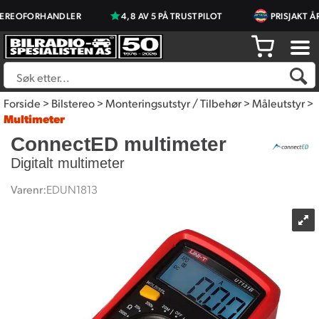
EREOFORHANDLER
4,8 AV 5 PÅ TRUSTPILOT
PRISJAKT ÅR
Forside
>
Bilstereo
>
Monteringsutstyr / Tilbehør
>
Måleutstyr
>
Multimeter
ConnectED multimeter
Digitalt multimeter
Varenr:
EDUN1813