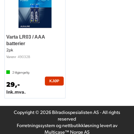
Varta LR03 / AAA
batterier
2pk
49032B
Varenr
2
tilgjengelig
KJØP
29,-
Ink.mva.
Copyright © 2026 Bilradiospesialisten AS - All rights
reserved
Forretningssystem
og
nettbutikkløsning
levert av
Multicase™ Norge AS