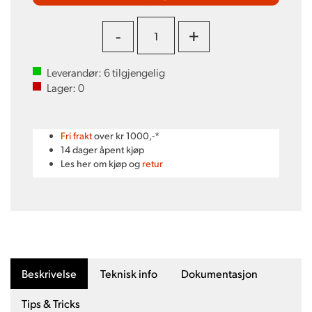
-
+
Leverandør:
6
tilgjengelig
Lager:
0
Fri frakt
over kr 1000,-*
14 dager åpent kjøp
Les her om kjøp og
retur
Beskrivelse
Teknisk info
Dokumentasjon
Tips & Tricks