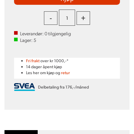
-
+
Leverandør:
0
tilgjengelig
Lager:
5
Fri frakt
over kr 1000,-*
14 dager åpent kjøp
Les her om kjøp og
retur
Delbetaling fra 176,-/måned