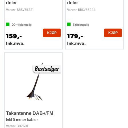
deler
deler
BRSVER221
BRSVER224
Varenr
Varenr
20+
tilgjengelig
5
tilgjengelig
KJØP
KJØP
159,-
179,-
Ink.mva.
Ink.mva.
Takantenne DAB+/FM
Inkl 5 meter kabler
387601
Varenr