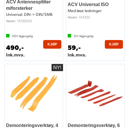
ACV Antennesplitter
ACV Universal ISO
m/forsterker
Med løse ledninger
Universal. DIN -> DIN/SMB
143202
Varenr
15100030
Varenr
100+
tilgjengelig
20+
tilgjengelig
KJØP
KJØP
490,-
59,-
Ink.mva.
Ink.mva.
Demonteringsverktøy, 4
Demonteringsverktøy, 6