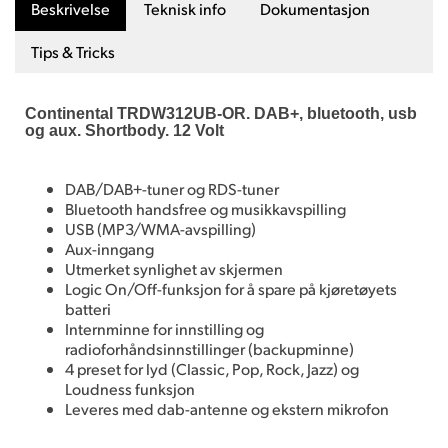
Beskrivelse
Teknisk info
Dokumentasjon
Tips & Tricks
Continental TRDW312UB-OR. DAB+, bluetooth, usb
og aux. Shortbody. 12 Volt
DAB/DAB+-tuner og RDS-tuner
Bluetooth handsfree og musikkavspilling
USB (MP3/WMA-avspilling)
Aux-inngang
Utmerket synlighet av skjermen
Logic On/Off-funksjon for å spare på kjøretøyets
batteri
Internminne for innstilling og
radioforhåndsinnstillinger (backupminne)
4 preset for lyd (Classic, Pop, Rock, Jazz) og
Loudness funksjon
Leveres med dab-antenne og ekstern mikrofon