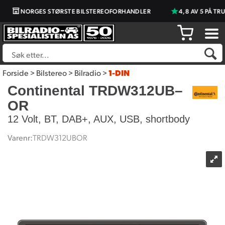
NORGES STØRSTE BILSTEREOFORHANDLER
4,8 AV 5 PÅ TRU
Forside
>
Bilstereo
>
Bilradio
>
1-DIN
Continental TRDW312UB–
OR
12 Volt, BT, DAB+, AUX, USB, shortbody
Varenr:
TRDW312UBOR