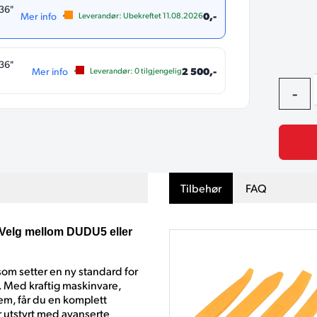
36"
0,-
Mer info
Leverandør:
Ubekreftet
11.08.2026
36"
2 500,-
Mer info
Leverandør:
0
tilgjengelig
-
Tilbehør
FAQ
Velg mellom DUDU5 eller
om setter en ny standard for
. Med kraftig maskinvare,
em, får du en komplett
 utstyrt med avanserte