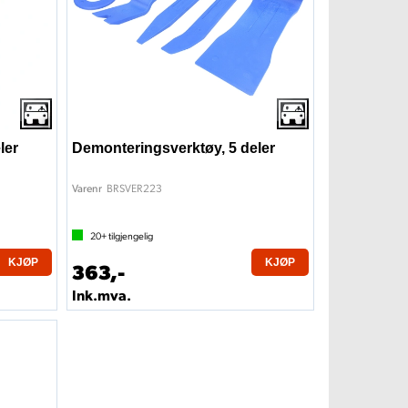
ler
Demonteringsverktøy, 5 deler
BRSVER223
Varenr
20+
tilgjengelig
KJØP
KJØP
363,-
Ink.mva.