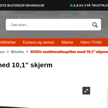
RSTE BILSTEREOFORHANDLER
4,8 AV 5 PÅ TRUSTPILO
iltilbehør
Kamera og sensor
Marine
Hjem / Fritid
reo
>
Bilradio
>
DUDU multimediaspiller med 10,1" skjer
med 10,1" skjerm