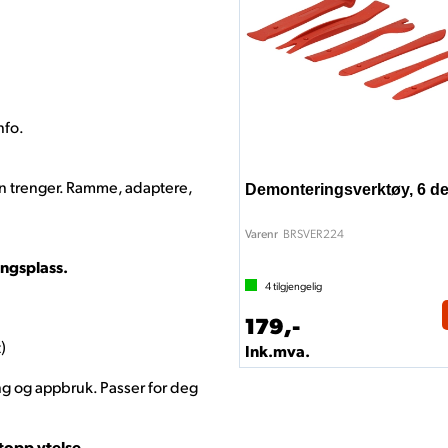
nfo.
n trenger. Ramme, adaptere,
Demonteringsverktøy, 6 de
BRSVER224
Varenr
ngsplass.
4
tilgjengelig
179,-
)
Ink.mva.
ing og appbruk. Passer for deg
topp ytelse