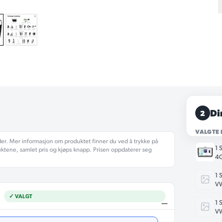
Di
2
VALGTE
der. Mer informasjon om produktet finner du ved å trykke på
1 
uktene, samlet pris og kjøps knapp. Prisen oppdaterer seg
4
1 
VW
✓ VALGT
1 
VW