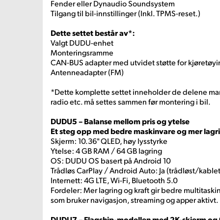
Fender eller Dynaudio Soundsystem
Tilgang til bil-innstillinger (Inkl. TPMS-reset.)
Dette settet består av*:
Valgt DUDU-enhet
Monteringsramme
CAN-BUS adapter med utvidet støtte for kjøretøyi
Antenneadapter (FM)
*Dette komplette settet inneholder de delene ma
radio etc. må settes sammen før montering i bil.
DUDU5 – Balanse mellom pris og ytelse
Et steg opp med bedre maskinvare og mer lagri
Skjerm: 10.36" QLED, høy lysstyrke
Ytelse: 4 GB RAM / 64 GB lagring
OS: DUDU OS basert på Android 10
Trådløs CarPlay / Android Auto: Ja (trådløst/kablet
Internett: 4G LTE, Wi-Fi, Bluetooth 5.0
Fordeler: Mer lagring og kraft gir bedre multitask
som bruker navigasjon, streaming og apper aktivt.
DUDU7 – Flagship-modellen med 2K-skjerm og 