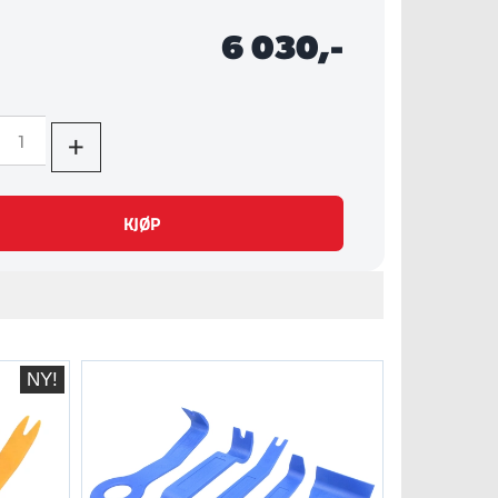
6 030,-
+
KJØP