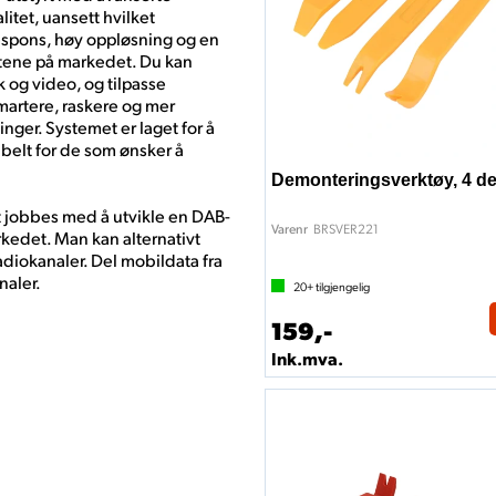
litet, uansett hvilket
 respons, høy oppløsning og en
tene på markedet. Du kan
k og video, og tilpasse
artere, raskere og mer
nger. Systemet er laget for å
ibelt for de som ønsker å
Demonteringsverktøy, 4 de
 jobbes med å utvikle en DAB-
BRSVER221
Varenr
rkedet. Man kan alternativt
diokanaler. Del mobildata fra
naler.
20+
tilgjengelig
159,-
Ink.mva.