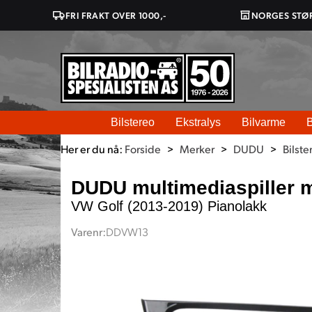
FRI FRAKT OVER 1000,-
NORGES STØ
Bilstereo
Ekstralys
Bilvarme
B
Her er du nå:
Forside
>
Merker
>
DUDU
>
Bilste
DUDU multimediaspiller 
VW Golf (2013-2019) Pianolakk
Varenr:
DDVW13