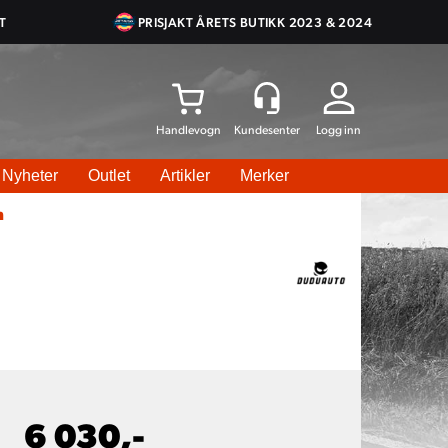
T
PRISJAKT ÅRETS BUTIKK 2023 & 2024
Logg inn
Nyheter
Outlet
Artikler
Merker
m
6 030,-