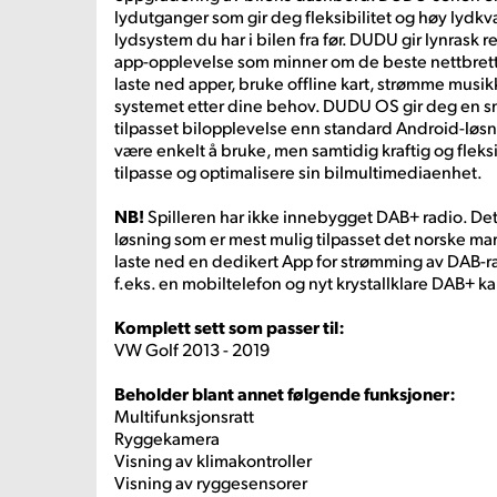
lydutganger som gir deg fleksibilitet og høy lydkva
lydsystem du har i bilen fra før. DUDU gir lynrask
app-opplevelse som minner om de beste nettbret
laste ned apper, bruke offline kart, strømme musik
systemet etter dine behov. DUDU OS gir deg en sm
tilpasset bilopplevelse enn standard Android-løsni
være enkelt å bruke, men samtidig kraftig og fleks
tilpasse og optimalisere sin bilmultimediaenhet.
NB!
Spilleren har ikke innebygget
DAB+ radio. Det
løsning som er mest mulig tilpasset det norske ma
laste ned en dedikert App for strømming av DAB-ra
f.eks. en mobiltelefon og nyt krystallklare DAB+ ka
Komplett sett som passer til:
VW Golf 2013 - 2019
Beholder blant annet følgende funksjoner:
Multifunksjonsratt
Ryggekamera
Visning av klimakontroller
Visning av ryggesensorer