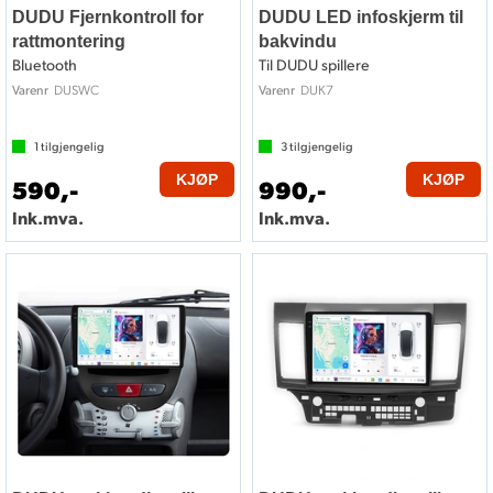
DUDU Fjernkontroll for
DUDU LED infoskjerm til
rattmontering
bakvindu
Bluetooth
Til DUDU spillere
DUSWC
DUK7
Varenr
Varenr
1
tilgjengelig
3
tilgjengelig
KJØP
KJØP
590,-
990,-
Ink.mva.
Ink.mva.