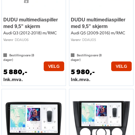
DUDU multimediaspiller
DUDU multimediaspiller
med 9,5" skjerm
med 9,5" skjerm
Audi Q3 (2012-2018) m/RMC
Audi Q5 (2009-2016) m/RMC
DDAU06
DDAU05
Varenr
Varenr
Bestillingsvare (
8
Bestillingsvare (
8
dager)
dager)
VELG
VELG
5 880,-
5 980,-
Ink.mva.
Ink.mva.