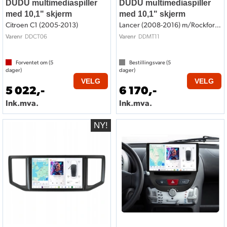
DUDU multimediaspiller
DUDU multimediaspiller
med 10,1" skjerm
med 10,1" skjerm
Citroen C1 (2005-2013)
Lancer (2008-2016) m/Rockford System
DDCT06
DDMT11
Varenr
Varenr
Forventet om (
5
Bestillingsvare (
5
dager)
dager)
VELG
VELG
5 022,-
6 170,-
Ink.mva.
Ink.mva.