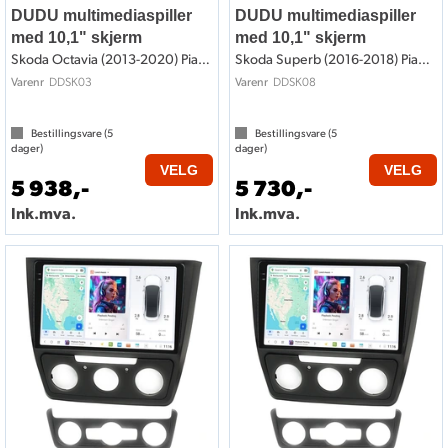
DUDU multimediaspiller
DUDU multimediaspiller
med 10,1" skjerm
med 10,1" skjerm
Skoda Octavia (2013-2020) Pianolakk
Skoda Superb (2016-2018) Pianolakk
DDSK03
DDSK08
Varenr
Varenr
Bestillingsvare (
5
Bestillingsvare (
5
dager)
dager)
VELG
VELG
5 938,-
5 730,-
Ink.mva.
Ink.mva.