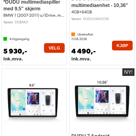
*DUDU multimediaspiller
multimediaenhet - 10,36"
med 9,5" skjerm
4GB+64GB
BMW 1 (2007-2011) u/iDrive, m/auto AC
DUDU54641036
Varenr
DDBM01
Varenr
Ubekreftet
4
tilgjengelig
11.08.2026
KJØP
VELG
5 930,-
4 490,-
Ink.mva.
Ink.mva.