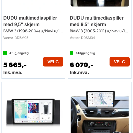
DUDU multimediaspiller
DUDU multimediaspiller
med 9,5" skjerm
med 9,5" skjerm
BMW 3 (1998-2004) u/Navi u/lydsystem
BMW 3 (2005-2011) u/Nav u/lydsystem
DDBM03
DDBM04
Varenr
Varenr
4
tilgjengelig
4
tilgjengelig
VELG
VELG
5 665,-
6 070,-
Ink.mva.
Ink.mva.