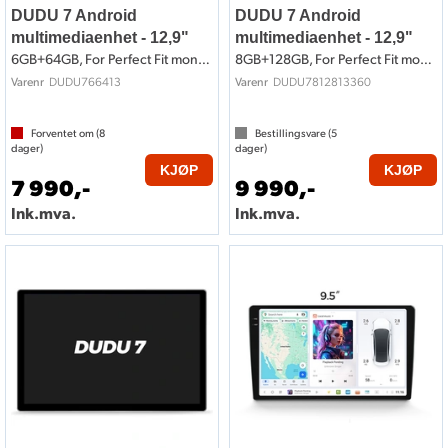
DUDU 7 Android
DUDU 7 Android
multimediaenhet - 12,9"
multimediaenhet - 12,9"
6GB+64GB, For Perfect Fit montering
8GB+128GB, For Perfect Fit montering
DUDU766413
DUDU7812813360
Varenr
Varenr
Forventet om (
8
Bestillingsvare (
5
dager)
dager)
KJØP
KJØP
7 990,-
9 990,-
Ink.mva.
Ink.mva.