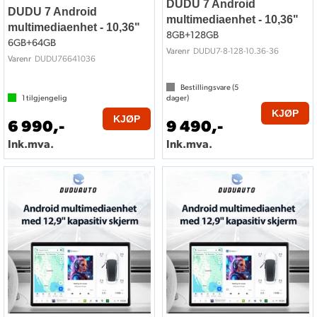
DUDU 7 Android
DUDU 7 Android
multimediaenhet - 10,36"
multimediaenhet - 10,36"
8GB+128GB
6GB+64GB
DUDU7-8-128-10.36-36
Varenr
DUDU76641036
Varenr
Bestillingsvare (
5
1
tilgjengelig
dager)
KJØP
KJØP
6 990,-
9 490,-
Ink.mva.
Ink.mva.