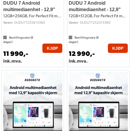
DUDU 7 Android
DUDU 7 Android
multimediaenhet - 12,9"
multimediaenhet - 12,9"
12GB+256GB, For Perfect Fit montering
12GB+512GB, For Perfect Fit montering
DUDU71225613360
DUDU71252213360
Varenr
Varenr
Bestillingsvare (
8
Bestillingsvare (
8
dager)
dager)
KJØP
KJØP
11 990,-
12 990,-
Ink.mva.
Ink.mva.