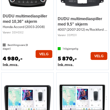
DUDU multimediaspiller
DUDU multimediaspiller
med 10,36" skjerm
med 9,5" skjerm
Honda Accord (2003-2008)
4007 (2007-2012) m/Rockford System
DDHD02
Varenr
DDPE01
Varenr
Bestillingsvare (
8
dager)
1
tilgjengelig
VELG
VELG
4 980,-
5 870,-
Ink.mva.
Ink.mva.