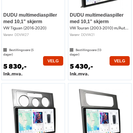
DUDU multimediaspiller
DUDU multimediaspiller
med 10,1" skjerm
med 10,1" skjerm
VW Tiguan (2016-2020)
VW Touran (2003-2010) m/Auto AC
DDVW27
DDVW21
Varenr
Varenr
Bestillingsvare (
5
Bestillingsvare (
13
dager)
dager)
VELG
VELG
5 830,-
5 430,-
Ink.mva.
Ink.mva.