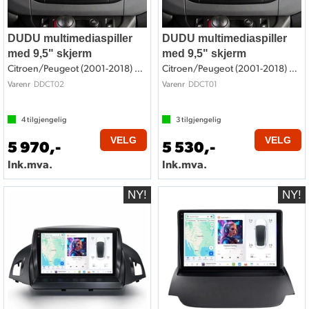
DUDU multimediaspiller
DUDU multimediaspiller
med 9,5" skjerm
med 9,5" skjerm
Citroen/Peugeot (2001-2018) m/Ryggesens.
Citroen/Peugeot (2001-2018) u/Ryggesens.
DDCT02
DDCT01
Varenr
Varenr
4
tilgjengelig
3
tilgjengelig
VELG
VELG
5 970,-
5 530,-
Ink.mva.
Ink.mva.