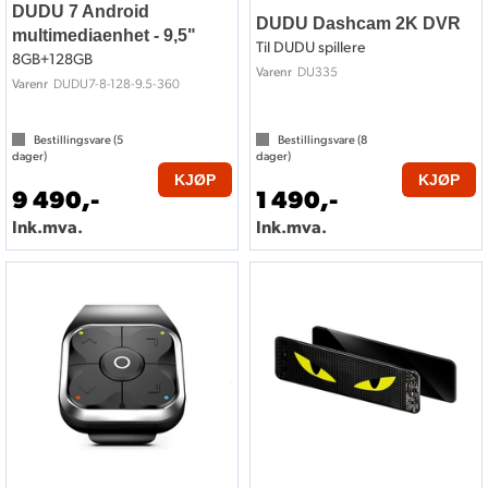
DUDU 7 Android
DUDU Dashcam 2K DVR
multimediaenhet - 9,5"
Til DUDU spillere
8GB+128GB
DU335
Varenr
DUDU7-8-128-9.5-360
Varenr
Bestillingsvare (
5
Bestillingsvare (
8
dager)
dager)
KJØP
KJØP
9 490,-
1 490,-
Ink.mva.
Ink.mva.