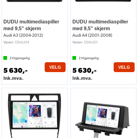
DUDU multimediaspiller
DUDU multimediaspiller
med 9,5" skjerm
med 9,5" skjerm
Audi A3 (2004-2012)
Audi A4 (2001-2008)
DDAU04
DDAU01
Varenr
Varenr
2
tilgjengelig
2
tilgjengelig
VELG
VELG
5 630,-
5 630,-
Ink.mva.
Ink.mva.