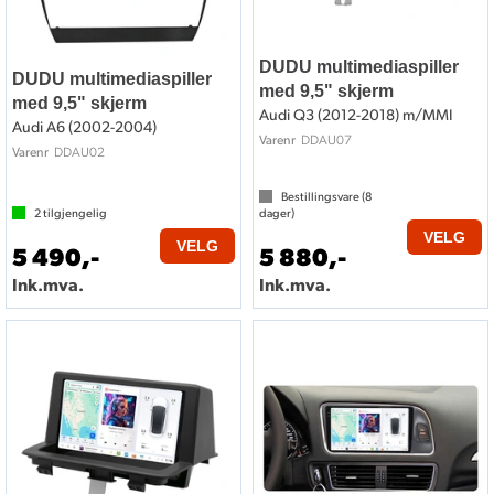
DUDU multimediaspiller
DUDU multimediaspiller
med 9,5" skjerm
med 9,5" skjerm
Audi Q3 (2012-2018) m/MMI
Audi A6 (2002-2004)
DDAU07
Varenr
DDAU02
Varenr
Bestillingsvare (
8
2
tilgjengelig
dager)
VELG
VELG
5 490,-
5 880,-
Ink.mva.
Ink.mva.