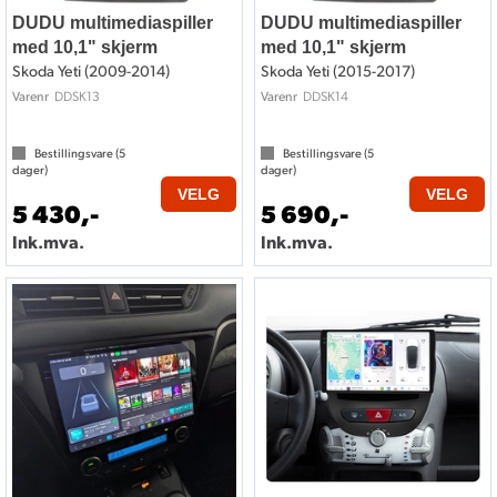
DUDU multimediaspiller
DUDU multimediaspiller
med 10,1" skjerm
med 10,1" skjerm
Skoda Yeti (2009-2014)
Skoda Yeti (2015-2017)
DDSK13
DDSK14
Varenr
Varenr
Bestillingsvare (
5
Bestillingsvare (
5
dager)
dager)
VELG
VELG
5 430,-
5 690,-
Ink.mva.
Ink.mva.