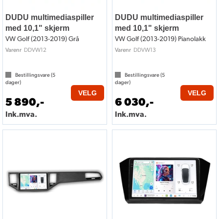
DUDU multimediaspiller
DUDU multimediaspiller
med 10,1" skjerm
med 10,1" skjerm
VW Golf (2013-2019) Grå
VW Golf (2013-2019) Pianolakk
DDVW12
DDVW13
Varenr
Varenr
Bestillingsvare (
5
Bestillingsvare (
5
dager)
dager)
VELG
VELG
5 890,-
6 030,-
Ink.mva.
Ink.mva.