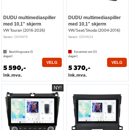
DUDU multimediaspiller
DUDU multimediaspiller
med 10,1" skjerm
med 10,1" skjerm
VW Touran (2016-2026)
VW/Seat/Skoda (2004-2016)
DDVW19
DDVW24
Varenr
Varenr
Bestillingsvare (
5
Forventet om (
13
dager)
dager)
VELG
VELG
5 590,-
5 370,-
Ink.mva.
Ink.mva.