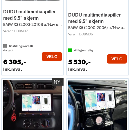
DUDU multimediaspiller
DUDU multimediaspiller
med 9,5" skjerm
med 9,5" skjerm
BMW X3 (2003-2010)) u/Nav u/lydsystem
BMW X5 (2000-2006) u/Nav u/lydsystem
DDBM07
Varenr
DDBM06
Varenr
Bestillingsvare (
8
dager)
4
tilgjengelig
VELG
VELG
6 305,-
5 530,-
Ink.mva.
Ink.mva.