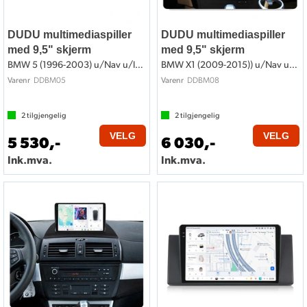
DUDU multimediaspiller
DUDU multimediaspiller
med 9,5" skjerm
med 9,5" skjerm
BMW 5 (1996-2003) u/Nav u/lydsystem
BMW X1 (2009-2015)) u/Nav u/lydsystem
DDBM05
DDBM08
Varenr
Varenr
2
tilgjengelig
2
tilgjengelig
VELG
VELG
5 530,-
6 030,-
Ink.mva.
Ink.mva.