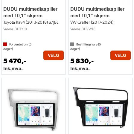
DUDU multimediaspiller
DUDU multimediaspiller
med 10,1" skjerm
med 10,1" skjerm
Toyota Rav4 (2013-2018) u/JBL
VW Crafter (2017-2024)
DDTY10
DDVW18
Varenr
Varenr
Forventet om (
5
Bestillingsvare (
5
dager)
dager)
VELG
VELG
5 470,-
5 830,-
Ink.mva.
Ink.mva.