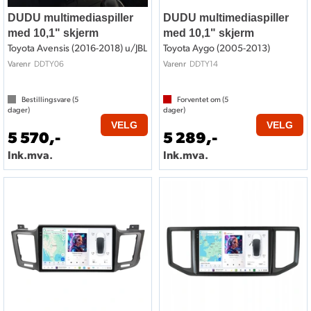
DUDU multimediaspiller
DUDU multimediaspiller
med 10,1" skjerm
med 10,1" skjerm
Toyota Avensis (2016-2018) u/JBL
Toyota Aygo (2005-2013)
DDTY06
DDTY14
Varenr
Varenr
Bestillingsvare (
5
Forventet om (
5
dager)
dager)
VELG
VELG
5 570,-
5 289,-
Ink.mva.
Ink.mva.