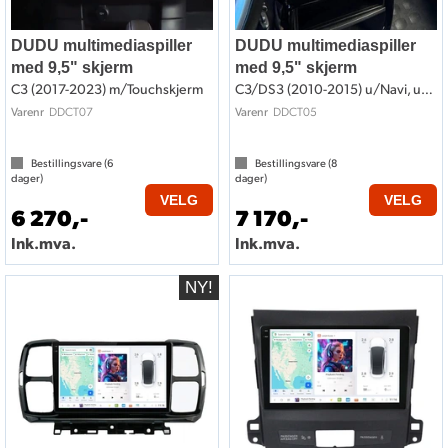
DUDU multimediaspiller
DUDU multimediaspiller
med 9,5" skjerm
med 9,5" skjerm
C3 (2017-2023) m/Touchskjerm
C3/DS3 (2010-2015) u/Navi, u/lydsystem
DDCT07
DDCT05
Varenr
Varenr
Bestillingsvare (
6
Bestillingsvare (
8
dager)
dager)
VELG
VELG
6 270,-
7 170,-
Ink.mva.
Ink.mva.