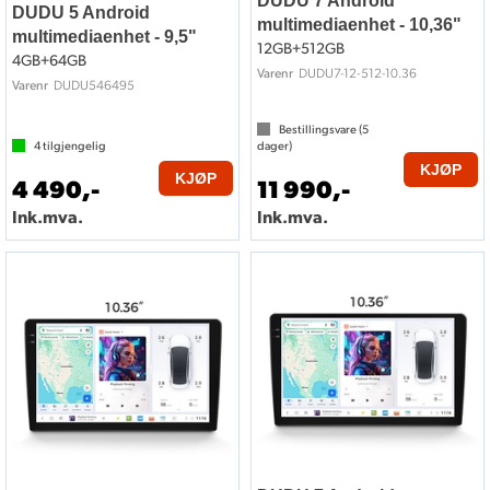
DUDU 7 Android
DUDU 5 Android
multimediaenhet - 10,36"
multimediaenhet - 9,5"
12GB+512GB
4GB+64GB
DUDU7-12-512-10.36
Varenr
DUDU546495
Varenr
Bestillingsvare (
5
4
tilgjengelig
dager)
KJØP
KJØP
4 490,-
11 990,-
Ink.mva.
Ink.mva.