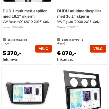
DUDU multimediaspiller
DUDU multimediaspiller
med 10,1" skjerm
med 10,1" skjerm
VW Passat/CC (2010-2016) Sølv
VW Tiguan (2008-2015) Sølv
DDVW04
DDVW07
Varenr
Varenr
Bestillingsvare (
5
Bestillingsvare (
13
dager)
dager)
VELG
VELG
5 370,-
6 070,-
Ink.mva.
Ink.mva.