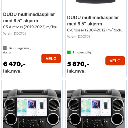
DUDU multimediaspiller
DUDU multimediaspiller
med 9,5" skjerm
med 9,5" skjerm
C5 Aircross (2019-2022) m/Touchskjerm
C-Crosser (2007-2012) m/Rockford System
DDCT08
Varenr
DDCT03
Varenr
Bestillingsvare (
8
dager)
1
tilgjengelig
VELG
VELG
6 470,-
5 870,-
Ink.mva.
Ink.mva.