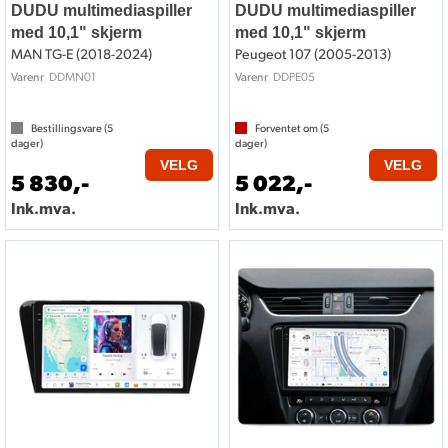
DUDU multimediaspiller
DUDU multimediaspiller
med 10,1" skjerm
med 10,1" skjerm
MAN TG-E (2018-2024)
Peugeot 107 (2005-2013)
DDMN01
DDPE05
Varenr
Varenr
Bestillingsvare (
5
Forventet om (
5
dager)
dager)
VELG
VELG
5 830,-
5 022,-
Ink.mva.
Ink.mva.