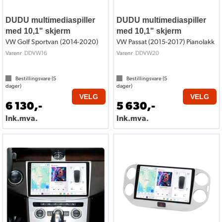
DUDU multimediaspiller
DUDU multimediaspiller
med 10,1" skjerm
med 10,1" skjerm
VW Golf Sportvan (2014-2020)
VW Passat (2015-2017) Pianolakk
DDVW16
DDVW20
Varenr
Varenr
Bestillingsvare (
5
Bestillingsvare (
5
dager)
dager)
VELG
VELG
6 130,-
5 630,-
Ink.mva.
Ink.mva.