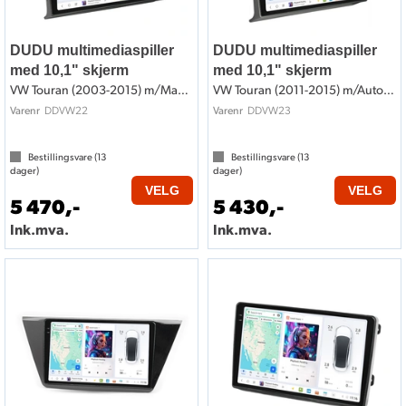
DUDU multimediaspiller
DUDU multimediaspiller
med 10,1" skjerm
med 10,1" skjerm
VW Touran (2003-2015) m/Manuell AC
VW Touran (2011-2015) m/Auto AC
DDVW22
DDVW23
Varenr
Varenr
Bestillingsvare (
13
Bestillingsvare (
13
dager)
dager)
VELG
VELG
5 470,-
5 430,-
Ink.mva.
Ink.mva.