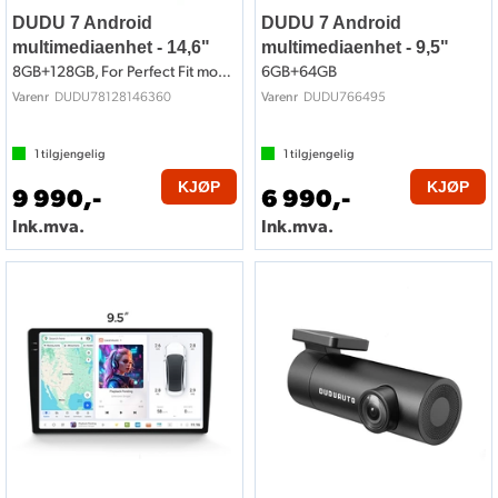
DUDU 7 Android
DUDU 7 Android
multimediaenhet - 14,6"
multimediaenhet - 9,5"
8GB+128GB, For Perfect Fit montering
6GB+64GB
DUDU78128146360
DUDU766495
Varenr
Varenr
1
tilgjengelig
1
tilgjengelig
KJØP
KJØP
9 990,-
6 990,-
Ink.mva.
Ink.mva.