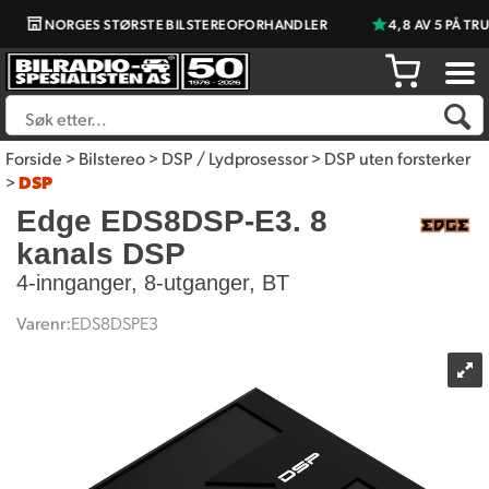
NORGES STØRSTE BILSTEREOFORHANDLER
4,8 AV 5 PÅ TRU
Forside
>
Bilstereo
>
DSP / Lydprosessor
>
DSP uten forsterker
>
DSP
Edge EDS8DSP-E3. 8
kanals DSP
4-innganger, 8-utganger, BT
Varenr:
EDS8DSPE3