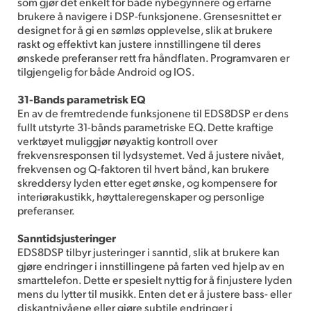
som gjør det enkelt for både nybegynnere og erfarne
brukere å navigere i DSP-funksjonene. Grensesnittet er
designet for å gi en sømløs opplevelse, slik at brukere
raskt og effektivt kan justere innstillingene til deres
ønskede preferanser rett fra håndflaten. Programvaren er
tilgjengelig for både Android og IOS.
31-Bands parametrisk EQ
En av de fremtredende funksjonene til EDS8DSP er dens
fullt utstyrte 31-bånds parametriske EQ. Dette kraftige
verktøyet muliggjør nøyaktig kontroll over
frekvensresponsen til lydsystemet. Ved å justere nivået,
frekvensen og Q-faktoren til hvert bånd, kan brukere
skreddersy lyden etter eget ønske, og kompensere for
interiørakustikk, høyttaleregenskaper og personlige
preferanser.
Sanntidsjusteringer
EDS8DSP tilbyr justeringer i sanntid, slik at brukere kan
gjøre endringer i innstillingene på farten ved hjelp av en
smarttelefon. Dette er spesielt nyttig for å finjustere lyden
mens du lytter til musikk. Enten det er å justere bass- eller
diskantnivåene eller gjøre subtile endringer i