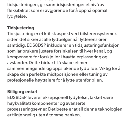
tidsjusteringen, gir sanntidsjusteringer et nivå av
fleksibilitet som er avgjørende for å oppnå optimal
lydytelse.
Tidsjustering
Tidsjustering er et kritisk aspekt ved bilstereosystemer,
siden det sikrer at alle lydbølger når lytterens ører
samtidig. EDS8DSP inkluderer en tidsjusteringsfunksjon
som lar brukere justere forsinkelsen til hver kanal, og
kompensere for forskjeller i høyttalerplassering og
avstander. Dette bidrar til å skape et mer
sammenhengende og oppslukende lydbilde. Viktig for å
skape den perfekte midtposisjonen eller tuning av
profesjonelle høyttalere for å lytte utenfor bilen.
Billig og enkel
EDS8DSP leverer eksepsjonell lydytelse, takket være
høykvalitetskomponenter og avanserte
prosesseringsevner. Det beste er at all denne teknologien
er tilgjengelig uten å tømme banken.