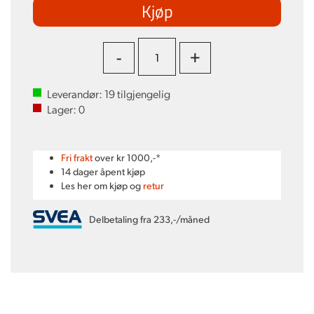
Kjøp
-
+
Leverandør:
19
tilgjengelig
Lager:
0
Fri frakt
over kr 1000,-*
14 dager åpent kjøp
Les her om kjøp og
retur
Delbetaling fra 233,-/måned