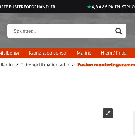
RSTE BILSTEREOFORHANDLER
4,8 AV 5 PÅ TRUSTPILO
iltilbehør
Kamera og sensor
Marine
Hjem / Fritid
 Radio
>
Tilbehør til marineradio
>
Fusion monteringsram