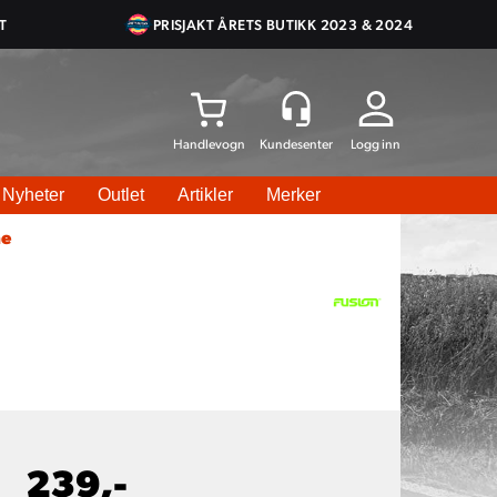
T
PRISJAKT ÅRETS BUTIKK 2023 & 2024
Logg inn
Nyheter
Outlet
Artikler
Merker
me
239,-