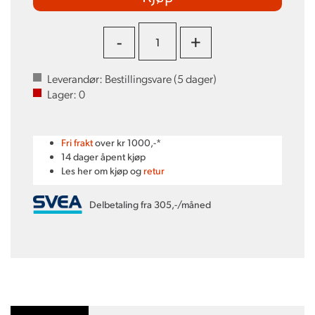
-
+
Leverandør:
Bestillingsvare (
5
dager)
Lager:
0
Fri frakt
over kr 1000,-*
14 dager åpent kjøp
Les her om kjøp og
retur
Delbetaling fra 305,-/måned