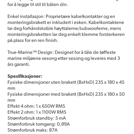
for å legge til stil til båten din.
Enkel installasjon: Proprietære kabelkontakter og en
monteringsbrakett er inkludert i esken. Kabelkontaktene
lar deg forhåndskoble høyttalerne/subwooferne, mens
monteringsbraketten lar deg enkelt klemme forsterkeren
på plass for en ren finish.
True-Marine™ Design: Designet for å tåle de tøffeste
marine miljøene sesong etter sesong og leveres med 3
års garanti.
Spesifikasjoner:
Fysiske dimensjoner uten brakett (BxHxD) 235 x 180 x 45
mm
Fysiske dimensjoner med brakett (BxHxD) 235 x 180 x 50
mm
Effekt 4 ohm: 1 x 650W RMS
Effekt 2 ohm: 1 x 1100W RMS
Strømforbruk standby: 5 mA
Strømforbruk tomgang: 0,89A
Strømforbruk maks: 87A