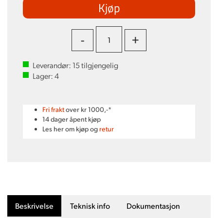
Kjøp
-
+
Leverandør:
15
tilgjengelig
Lager:
4
Fri frakt
over kr 1000,-*
14 dager åpent kjøp
Les her om kjøp og
retur
Beskrivelse
Teknisk info
Dokumentasjon