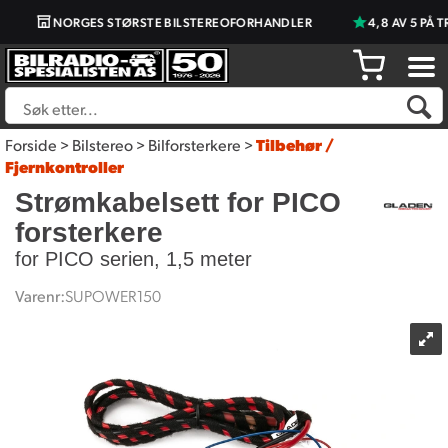
NORGES STØRSTE BILSTEREOFORHANDLER
4,8 AV 5 PÅ T
Forside
>
Bilstereo
>
Bilforsterkere
>
Tilbehør /
Fjernkontroller
Strømkabelsett for PICO
forsterkere
for PICO serien, 1,5 meter
Varenr:
SUPOWER150