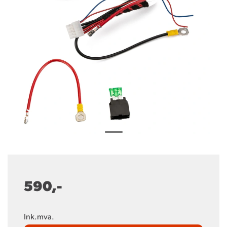
590,-
Ink.mva.