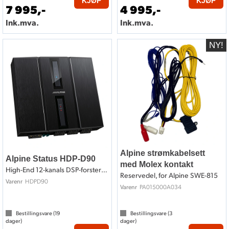
KJØP
KJØP
7 995,-
4 995,-
Ink.mva.
Ink.mva.
Alpine strømkabelsett
Alpine Status HDP-D90
med Molex kontakt
High-End 12-kanals DSP-forsterker
Reservedel, for Alpine SWE-815
HDPD90
Varenr
PA015000A034
Varenr
Bestillingsvare (
19
Bestillingsvare (
3
dager)
dager)