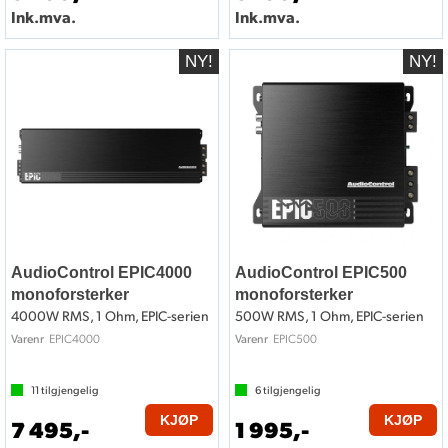
Ink.mva.
Ink.mva.
AudioControl EPIC4000
AudioControl EPIC500
monoforsterker
monoforsterker
4000W RMS, 1 Ohm, EPIC-serien
500W RMS, 1 Ohm, EPIC-serien
EPIC4000
EPIC500
Varenr
Varenr
11
tilgjengelig
6
tilgjengelig
KJØP
KJØP
7 495,-
1 995,-