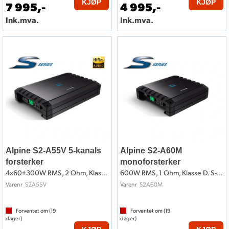
KJØP
KJØP
7 995,-
4 995,-
Ink.mva.
Ink.mva.
Alpine S2-A55V 5-kanals
Alpine S2-A60M
forsterker
monoforsterker
4x60+300W RMS, 2 Ohm, Klasse-D, Hi-Res
600W RMS, 1 Ohm, Klasse D. S-Serie
S2A55V
S2A60M
Varenr
Varenr
Forventet om (
19
Forventet om (
19
dager)
dager)