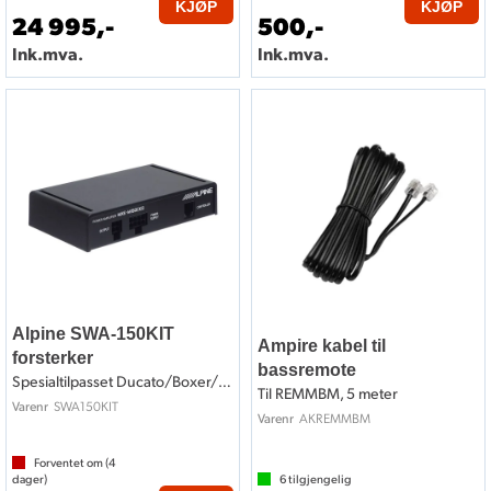
KJØP
KJØP
24 995,-
500,-
Ink.mva.
Ink.mva.
Alpine SWA-150KIT
Ampire kabel til
forsterker
bassremote
Spesialtilpasset Ducato/Boxer/Jumper
Til REMMBM, 5 meter
SWA150KIT
Varenr
AKREMMBM
Varenr
Forventet om (
4
dager)
6
tilgjengelig