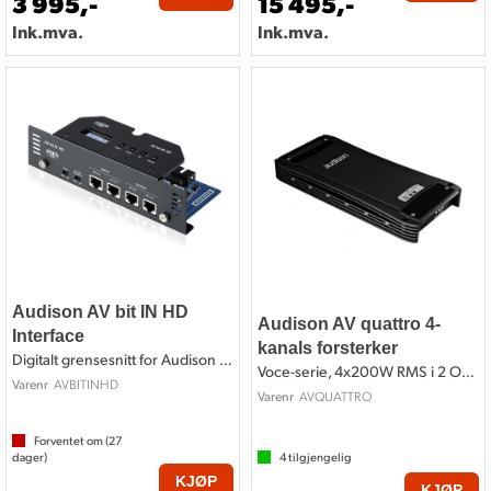
3 995,-
15 495,-
Ink.mva.
Ink.mva.
Audison AV bit IN HD
Audison AV quattro 4-
Interface
kanals forsterker
Digitalt grensesnitt for Audison VOCE
Voce-serie, 4x200W RMS i 2 Ohm, Hi-Res
AVBITINHD
Varenr
AVQUATTRO
Varenr
Forventet om (
27
dager)
4
tilgjengelig
KJØP
KJØP