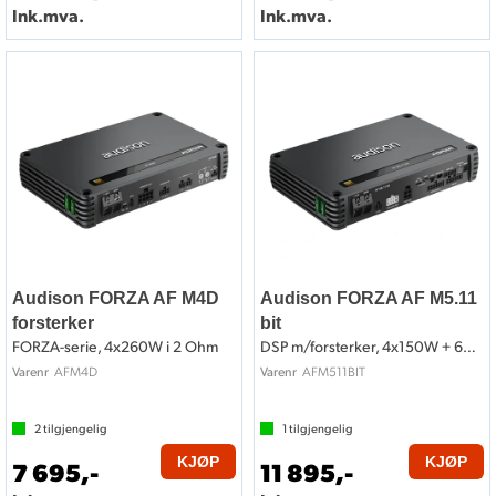
Ink.mva.
Ink.mva.
Audison FORZA AF M4D
Audison FORZA AF M5.11
forsterker
bit
FORZA-serie, 4x260W i 2 Ohm
DSP m/forsterker, 4x150W + 600W i 2 Ohm
AFM4D
AFM511BIT
Varenr
Varenr
2
tilgjengelig
1
tilgjengelig
KJØP
KJØP
7 695,-
11 895,-