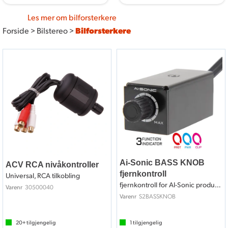
Les mer om bilforsterkere
Forside
Gi full guffe og velg en bilforsterker fra Bilradiospesialisten!
>
Bilstereo
>
Bilforsterkere
Bilradiospesialisten har forsterkere til bilen som gir deg
suveren lydkvalitet. Med forsterkeren oppnår du prima
ytelse på høyttalere eller subwoofere. Nettbutikken er
spekket med gode tilbud på bilforsterkere i alle varianter.
Sorter utvalget etter kanaler og andre egenskaper i
menyen under.
Ai-Sonic BASS KNOB
ACV RCA nivåkontroller
fjernkontroll
Universal, RCA tilkobling
fjernkontroll for AI-Sonic produkter
30500040
Varenr
S2BASSKNOB
Varenr
20+
tilgjengelig
1
tilgjengelig