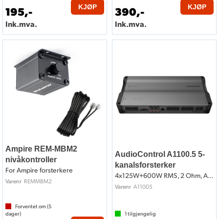
KJØP
KJØP
195,-
390,-
Ink.mva.
Ink.mva.
Ampire REM-MBM2
AudioControl A1100.5 5-
nivåkontroller
kanalsforsterker
For Ampire forsterkere
4x125W+600W RMS, 2 Ohm, Altitude-serien
REMMBM2
Varenr
A11005
Varenr
Forventet om (
5
dager)
1
tilgjengelig