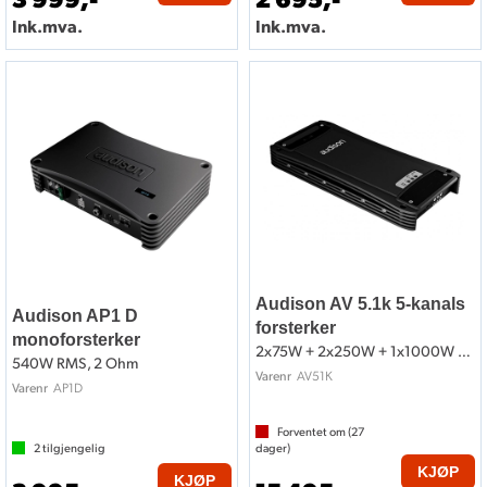
Ink.mva.
Ink.mva.
Audison AV 5.1k 5-kanals
Audison AP1 D
forsterker
monoforsterker
2x75W + 2x250W + 1x1000W RMS
540W RMS, 2 Ohm
AV51K
Varenr
AP1D
Varenr
Forventet om (
27
2
tilgjengelig
dager)
KJØP
KJØP