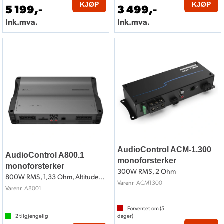
KJØP
KJØP
5 199,-
3 499,-
Ink.mva.
Ink.mva.
AudioControl ACM-1.300
AudioControl A800.1
monoforsterker
monoforsterker
300W RMS, 2 Ohm
800W RMS, 1,33 Ohm, Altitude-serien
ACM1300
Varenr
A8001
Varenr
Forventet om (
5
2
tilgjengelig
dager)