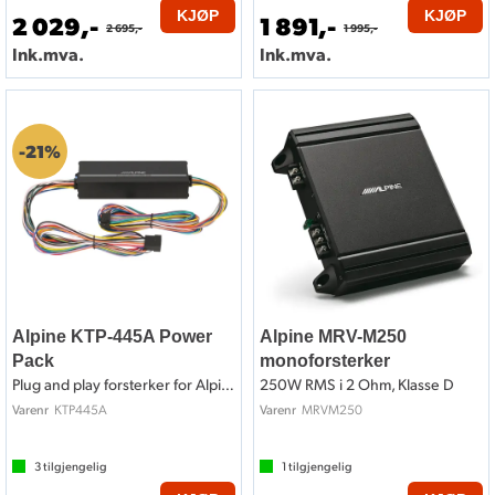
KJØP
KJØP
2 029,-
1 891,-
2 695,-
1 995,-
Ink.mva.
Ink.mva.
21%
Hvilke strømkabler trenger du?
Les vår artikkel som tar for seg riktig dimensjon på de
viktige strømkablene. Er du fortsatt i tvil så kan du
kontakte
oss
.
Alpine KTP-445A Power
Alpine MRV-M250
Pack
monoforsterker
Plug and play forsterker for Alpine
250W RMS i 2 Ohm, Klasse D
Artikler om lyd i bilen
KTP445A
MRVM250
Varenr
Varenr
3
tilgjengelig
1
tilgjengelig