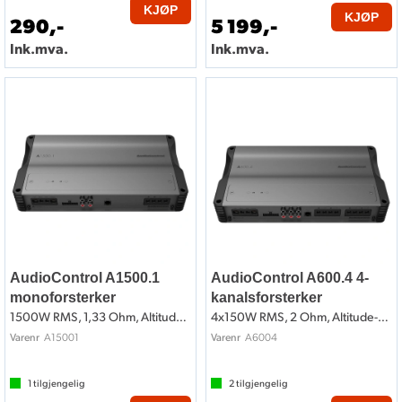
KJØP
KJØP
290,-
5 199,-
Ink.mva.
Ink.mva.
AudioControl A1500.1
AudioControl A600.4 4-
monoforsterker
kanalsforsterker
1500W RMS, 1,33 Ohm, Altitude-serien
4x150W RMS, 2 Ohm, Altitude-serien
A15001
A6004
Varenr
Varenr
1
tilgjengelig
2
tilgjengelig