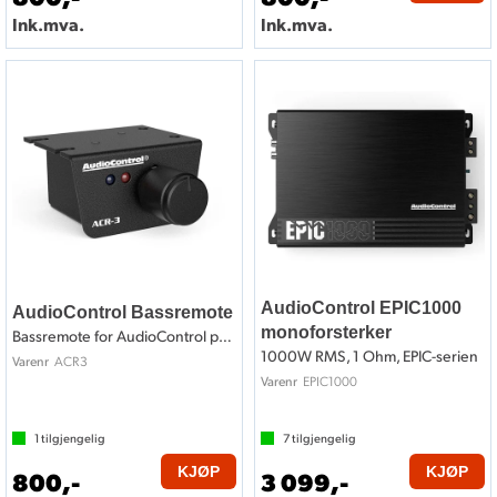
Ink.mva.
Ink.mva.
AudioControl EPIC1000
AudioControl Bassremote
monoforsterker
Bassremote for AudioControl produkter
1000W RMS, 1 Ohm, EPIC-serien
ACR3
Varenr
EPIC1000
Varenr
1
tilgjengelig
7
tilgjengelig
KJØP
KJØP
800,-
3 099,-