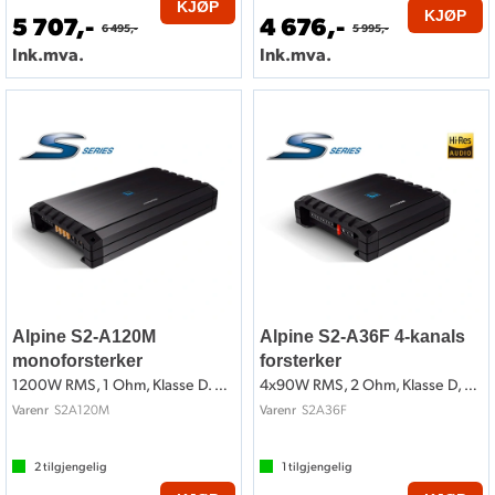
KJØP
KJØP
5 707,-
4 676,-
6 495,-
5 995,-
Ink.mva.
Ink.mva.
Alpine S2-A120M
Alpine S2-A36F 4-kanals
monoforsterker
forsterker
1200W RMS, 1 Ohm, Klasse D. S-Serie
4x90W RMS, 2 Ohm, Klasse D, Hi-Res
S2A120M
S2A36F
Varenr
Varenr
2
tilgjengelig
1
tilgjengelig