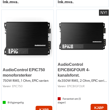
Ink.mva.
Ink.mva.
AudioControl
AudioControl EPIC750
EPICBIGFOUR 4-
monoforsterker
kanalsforst.
750W RMS, 1 Ohm, EPIC-serien
4x350W RMS, 2 Ohm, EPIC-serien
EPIC750
EPICBIGFOUR
Varenr
Varenr
Forventet om (
5
8
tilgjengelig
dager)
KJØP
KJØP