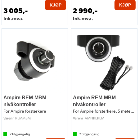
KJØP
KJØP
3 005,-
2 990,-
Ink.mva.
Ink.mva.
Ampire REM-MBM
Ampire REM-MBM
nivåkontroller
nivåkontroller
For Ampire forsterkere
For Ampire forsterkere, 5 meter kabel
REMMBM
AMPIREREM
Varenr
Varenr
2
tilgjengelig
2
tilgjengelig