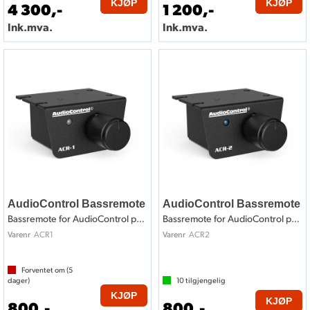
KJØP
KJØP
4 300,-
1 200,-
Ink.mva.
Ink.mva.
AudioControl Bassremote
AudioControl Bassremote
Bassremote for AudioControl produkter
Bassremote for AudioControl produkter
ACR1
ACR2
Varenr
Varenr
Forventet om (
5
dager)
10
tilgjengelig
KJØP
KJØP
800,-
800,-