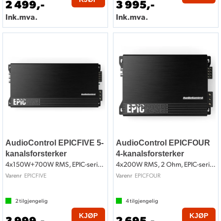
2 499,-
3 995,-
Ink.mva.
Ink.mva.
AudioControl EPICFIVE 5-
AudioControl EPICFOUR
kanalsforsterker
4-kanalsforsterker
4x150W+700W RMS, EPIC-serien
4x200W RMS, 2 Ohm, EPIC-serien
EPICFIVE
EPICFOUR
Varenr
Varenr
2
tilgjengelig
4
tilgjengelig
KJØP
KJØP
3 999,-
2 695,-