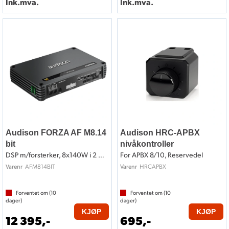
Ink.mva.
Ink.mva.
Audison FORZA AF M8.14
Audison HRC-APBX
bit
nivåkontroller
DSP m/forsterker, 8x140W i 2 Ohm
For APBX 8/10, Reservedel
AFM814BIT
HRCAPBX
Varenr
Varenr
Forventet om (
10
Forventet om (
10
dager)
dager)
KJØP
KJØP
12 395,-
695,-