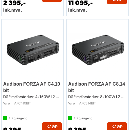
2 395,-
11 095,-
Ink.mva.
Ink.mva.
Audison FORZA AF C4.10
Audison FORZA AF C8.14
bit
bit
DSP m/forsterker, 4x150W i 2 Ohm
DSP m/forsterker, 8x100W i 2 Ohm
AFC410BIT
AFC814BIT
Varenr
Varenr
1
tilgjengelig
1
tilgjengelig
KJØP
KJØP
9 395,-
9 395,-