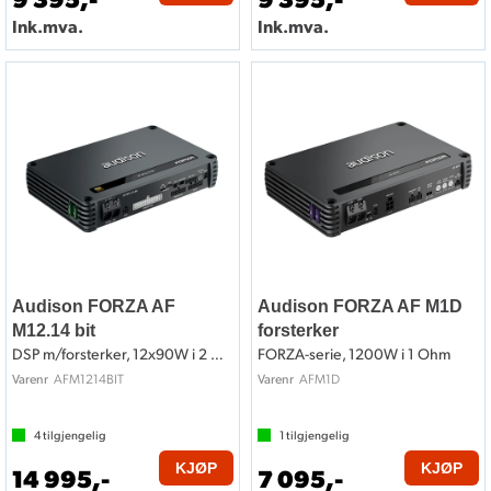
Ink.mva.
Ink.mva.
Audison FORZA AF
Audison FORZA AF M1D
M12.14 bit
forsterker
DSP m/forsterker, 12x90W i 2 Ohm
FORZA-serie, 1200W i 1 Ohm
AFM1214BIT
AFM1D
Varenr
Varenr
4
tilgjengelig
1
tilgjengelig
KJØP
KJØP
14 995,-
7 095,-