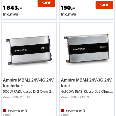
KJØP
KJØP
1 843,-
150,-
Ink.mva.
Ink.mva.
Ampire MBM1.24V-4G 24V
Ampire MBM4.24V-3G 24V
forsterker
forst.
500W RMS. Klasse D. 2 Ohm, 24V
4x100W RMS. Klasse D. 2 Ohm, 24V
MBM124V4G
MBM424V4G
Varenr
Varenr
Forventet om (
5
Forventet om (
5
dager)
dager)