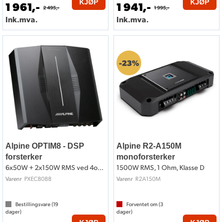
KJØP
KJØP
1 961,-
1 941,-
2 495,-
1 995,-
Støy i stereoanlegget - hvorfor skjer det og hvordan
Ink.mva.
Ink.mva.
fjerne det
Skikkelig lydkvalitet - hvordan oppnå den gode
lyden
Kabelstørrelse - slik beregner du riktig
23%
Veien til god jording
Hvordan justerer man stereoanlegget
Alpine OPTIM8 - DSP
Alpine R2-A150M
forsterker
monoforsterker
6x50W + 2x150W RMS ved 4ohm
1500W RMS, 1 Ohm, Klasse D
PXEC8088
R2A150M
Varenr
Varenr
Bestillingsvare (
19
Forventet om (
3
dager)
dager)