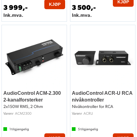
KJØP
KJØP
3 999,-
3 500,-
Ink.mva.
Ink.mva.
AudioControl ACM-2.300
AudioControl ACR-U RCA
2-kanalforsterker
nivåkontroller
2x150W RMS, 2 Ohm
Nivåkontroller for RCA
ACM2300
ACRU
Varenr
Varenr
1
tilgjengelig
5
tilgjengelig