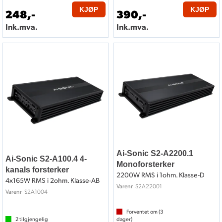
KJØP
KJØP
248,-
390,-
Ink.mva.
Ink.mva.
Spør oss om forsterker til bilen
Bilradiospesialisten har over 40 års erfaring med lydanlegg.
Vi kan hjelpe deg med å sette sammen et uslåelig
lydanlegg med forsterker for akkurat din bil. Ønsker du
hjelp, eller har spørsmål til produktene, må du gjerne
kontakte vårt kundesenter
.
Ai-Sonic S2-A2200.1
Ai-Sonic S2-A100.4 4-
Monoforsterker
kanals forsterker
2200W RMS i 1ohm. Klasse-D
4x165W RMS i 2ohm. Klasse-AB
S2A22001
Varenr
S2A1004
Varenr
Forventet om (
3
2
tilgjengelig
dager)