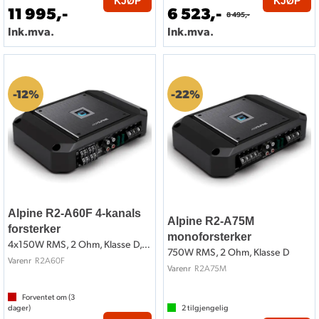
KJØP
KJØP
11 995,-
6 523,-
8 495,-
Ink.mva.
Ink.mva.
12%
22%
Alpine R2-A60F 4-kanals
Alpine R2-A75M
forsterker
monoforsterker
4x150W RMS, 2 Ohm, Klasse D, Hi-Res
750W RMS, 2 Ohm, Klasse D
R2A60F
Varenr
R2A75M
Varenr
Forventet om (
3
dager)
2
tilgjengelig