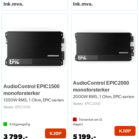
Ink.mva.
Ink.mva.
AudioControl EPIC2000
AudioControl EPIC1500
monoforsterker
monoforsterker
2000W RMS, 1 Ohm, EPIC-serien
1500W RMS, 1 Ohm, EPIC-serien
EPIC2000
Varenr
EPIC1500
Varenr
Forventet om (
5
6
tilgjengelig
dager)
KJØP
KJØP
3 799,-
5 199,-