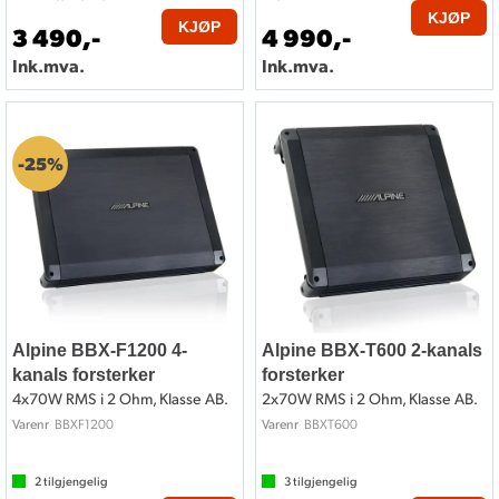
KJØP
KJØP
3 490,-
4 990,-
Ink.mva.
Ink.mva.
Kjøp full pakke med bilforsterker
25%
Synes du det er vrient å sette sammen bilforsterker med
riktig høyttaler eller subwoofer? Da har vi fikset en ypperlig
pakkeløsning for deg. Sjekk ut Bilradiospesialistens
bilstereopakker
- nøye satt sammen av våre eksperter, så du
kan få en helt rå lydopplevelse.
Alpine BBX-F1200 4-
Alpine BBX-T600 2-kanals
kanals forsterker
forsterker
4x70W RMS i 2 Ohm, Klasse AB.
2x70W RMS i 2 Ohm, Klasse AB.
BBXF1200
BBXT600
Varenr
Varenr
2
tilgjengelig
3
tilgjengelig