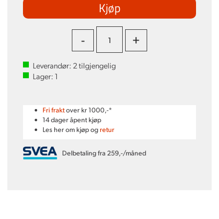
Kjøp
-
+
Leverandør:
2
tilgjengelig
Lager:
1
Fri frakt
over kr 1000,-*
14 dager åpent kjøp
Les her om kjøp og
retur
Delbetaling fra 259,-/måned