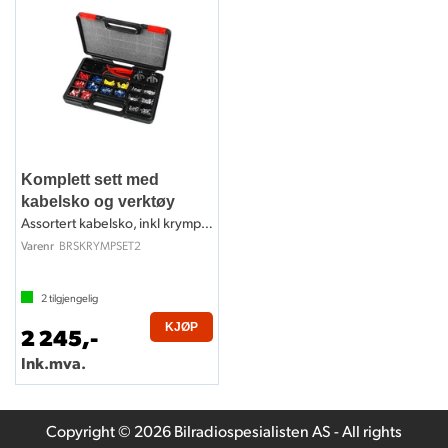
Komplett sett med
kabelsko og verktøy
Assortert kabelsko, inkl krympeverktøy
BRSKRYMPSET2
Varenr
2
tilgjengelig
KJØP
2 245,-
Ink.mva.
Copyright © 2026 Bilradiospesialisten AS - All rights