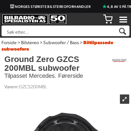
NORGES STØRSTE BILSTEREOFORHANDLER
4,8 AV 5 PÅ TR
Forside
>
Bilstereo
>
Subwoofer / Bass
>
Biltilpassede
subwoofere
Ground Zero GZCS
200MBL subwoofer
Tilpasset Mercedes. Førerside
Varenr:
GZCS200MBL