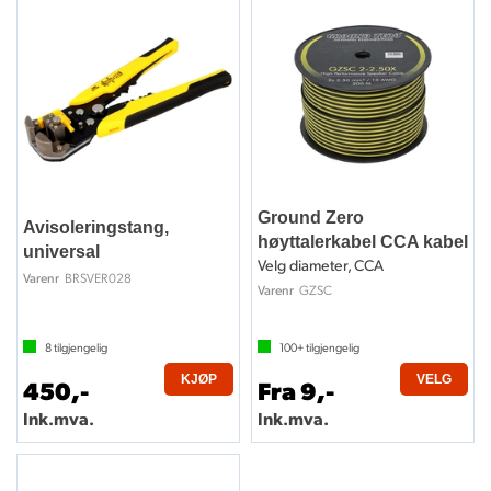
Ground Zero
Avisoleringstang,
høyttalerkabel CCA kabel
universal
Velg diameter, CCA
BRSVER028
Varenr
GZSC
Varenr
8
tilgjengelig
100+
tilgjengelig
KJØP
VELG
450,-
Fra 9,-
Ink.mva.
Ink.mva.