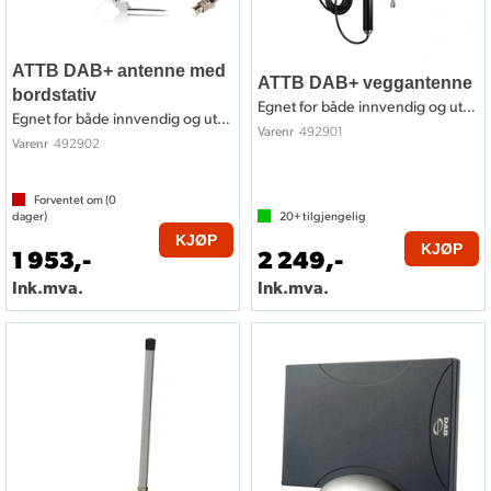
ATTB DAB+ antenne med
ATTB DAB+ veggantenne
bordstativ
Egnet for både innvendig og utvendig
Egnet for både innvendig og utvendig
492901
Varenr
492902
Varenr
Forventet om (
0
dager)
20+
tilgjengelig
KJØP
KJØP
1 953,-
2 249,-
Ink.mva.
Ink.mva.