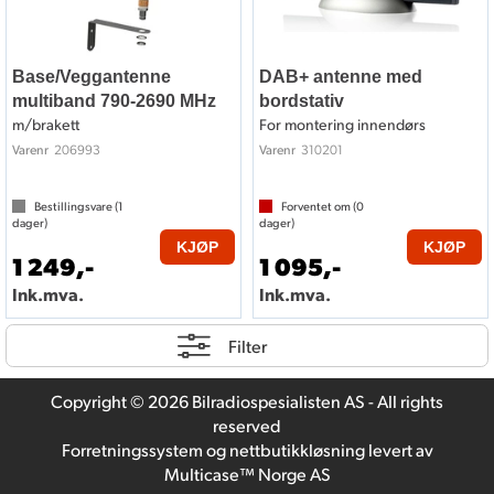
Base/Veggantenne
DAB+ antenne med
multiband 790-2690 MHz
bordstativ
m/brakett
For montering innendørs
206993
310201
Varenr
Varenr
Bestillingsvare (
1
Forventet om (
0
dager)
dager)
KJØP
KJØP
1 249,-
1 095,-
Ink.mva.
Ink.mva.
Filter
Copyright © 2026 Bilradiospesialisten AS - All rights
reserved
Forretningssystem
og
nettbutikkløsning
levert av
Multicase™ Norge AS