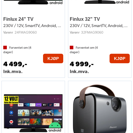
Finlux 24" TV
Finlux 32" TV
230V / 12V, SmartTV, Android, WiFi
230V / 12V, SmartTV, Android, WiFi
24FMAG9060
32FMAG9060
Varenr
Varenr
Forventet om (
4
Forventet om (
4
dager)
dager)
KJØP
KJØP
4 499,-
4 999,-
Ink.mva.
Ink.mva.