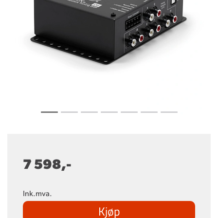
7 598,-
Ink.mva.
Kjøp