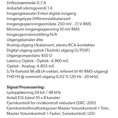
Driftsstrømtrekk 0,7 A
Anbefalt sikringsverdi 1 A
Inngangskanaler Enkel digital inngang
Inngangstype Differensialbalansert
Inngangsspenningsområde 250 mV - 7,1 V RMS
Minimum inngangsspenning 10 mV RMS
Inngangsnivåinnstilling N/A
Utgangskanaler åtte
Analog utgang Ubalansert, stereo RCA-kontakter
Digital utgang optisk (Toslink) utgang (S/PDIF)
Utgangsimpedans 450 O
Latency Optisk - Optisk: 4.860 mS
Optisk - Analog: 4.805 mS
S/N-forhold 96 dB (A-vektet, referert til 4V RMS-utgang)
THD+N @ nominell utgang 0,02 % (20 Hz - 20 kHz)
Signal Prosessering:
Lydoppløsning 24 bit / 48 kHz
Antall EQ-bånd 10 x 8 kanaler
Fjernkontroll for nivåkontroll inkludert (DRC-200)
Fjernkontrollnivåfunksjoner Master Volumkontroll + Trim;
Master Volumkontroll + Fader; Sonekontroll, LED-