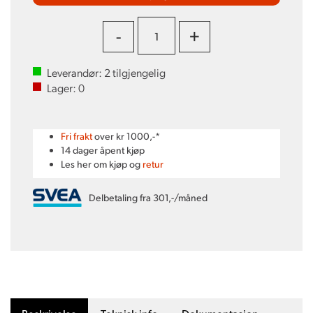
-
+
Leverandør:
2
tilgjengelig
Lager:
0
Fri frakt
over kr 1000,-*
14 dager åpent kjøp
Les her om kjøp og
retur
Delbetaling fra 301,-/måned