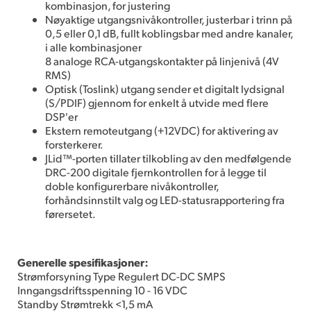
kombinasjon, for justering
Nøyaktige utgangsnivåkontroller, justerbar i trinn på
0,5 eller 0,1 dB, fullt koblingsbar med andre kanaler,
i alle kombinasjoner
8 analoge RCA-utgangskontakter på linjenivå (4V
RMS)
Optisk (Toslink) utgang sender et digitalt lydsignal
(S/PDIF) gjennom for enkelt å utvide med flere
DSP'er
Ekstern remoteutgang (+12VDC) for aktivering av
forsterkerer.
JLid™-porten tillater tilkobling av den medfølgende
DRC-200 digitale fjernkontrollen for å legge til
doble konfigurerbare nivåkontroller,
forhåndsinnstilt valg og LED-statusrapportering fra
førersetet.
Generelle spesifikasjoner:
Strømforsyning Type Regulert DC-DC SMPS
Inngangsdriftsspenning 10 - 16 VDC
Standby Strømtrekk <1,5 mA