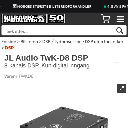
NORGES STØRSTE BILSTEREOFORHANDLER
4,8 AV 5 PÅ 
Forside
>
Bilstereo
>
DSP / Lydprosessor
>
DSP uten forsterker
>
DSP
JL Audio TwK-D8 DSP
8-kanals DSP, Kun digital inngang
Varenr:
TWKD8