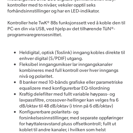
kontroller med to nivåer, veksler opptil seks
forhåndsinnstillinger og har en LED-indikator.
Kontroller hele TwK® 88s funksjonssett ved å koble den til
PC-en din via USB, ved hjelp av det tilhørende TüN®-
programvaregrensesnittet.
Heldigital, optisk (Toslink) inngang kobles direkte til
enhver digital (S/PDIF) utgang.
Fleksibel inngangsmikser lar inngangskanaler
kombineres med full kontroll over hver inngangs
nivå og polaritet.
8 banker med 10-bånds grafiske eller parametriske
equalizere med konfigurerbar EQ-tilordning
Kraftig delefilter med fullt variable høypass- og
lavpassfiltre, crossover-hellinger kan velges fra 6
dB/oktav til 48 dB/oktav (i trinn på 6 dB/oktav)
Konfigurerbare polaritets- og
forsinkelsesinnstillinger, med separate oppføringer
for høyttaleravstand pluss offsetkontroll; fullt ut
koblet til andre kanaler, i hvilken som helst