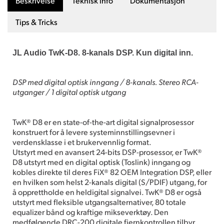
Beskrivelse
Teknisk info
Dokumentasjon
Tips & Tricks
JL Audio TwK-D8. 8-kanals DSP. Kun digital inn.
DSP med digital optisk inngang / 8-kanals. Stereo RCA-
utganger / 1 digital optisk utgang
TwK® D8 er en state-of-the-art digital signalprosessor
konstruert for å levere systeminnstillingsevner i
verdensklasse i et brukervennlig format.
Utstyrt med en avansert 24-bits DSP-prosessor, er TwK®
D8 utstyrt med en digital optisk (Toslink) inngang og
kobles direkte til deres FiX® 82 OEM Integration DSP, eller
en hvilken som helst 2-kanals digital (S/PDIF) utgang, for
å opprettholde en heldigital signalvei. TwK® D8 er også
utstyrt med fleksible utgangsalternativer, 80 totale
equalizer bånd og kraftige mikseverktøy. Den
medfølgende DRC-200 digitale fjernkontrollen tilbyr