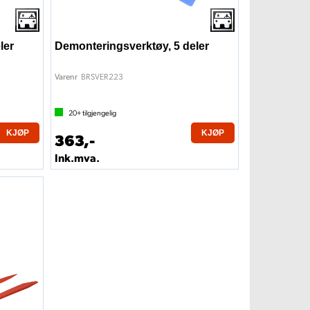
ler
Demonteringsverktøy, 5 deler
BRSVER223
Varenr
20+
tilgjengelig
KJØP
KJØP
363,-
Ink.mva.