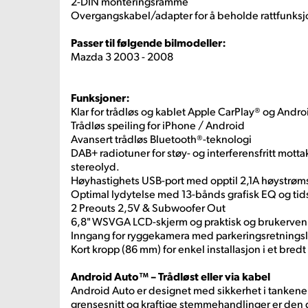
2-DIN monteringsramme
Overgangskabel/adapter for å beholde rattfunksj
Passer til følgende bilmodeller:
Mazda 3 2003 - 2008
Funksjoner:
Klar for trådløs og kablet Apple CarPlay® og Andr
Trådløs speiling for iPhone / Android
Avansert trådløs Bluetooth®-teknologi
DAB+ radiotuner for støy- og interferensfritt mottak 
stereolyd.
Høyhastighets USB-port med opptil 2,1A høystrøm
Optimal lydytelse med 13-bånds grafisk EQ og tid
2 Preouts 2,5V & Subwoofer Out
6,8" WSVGA LCD-skjerm og praktisk og brukervenn
Inngang for ryggekamera med parkeringsretningsl
Kort kropp (86 mm) for enkel installasjon i et bredt
Android Auto™ – Trådløst eller via kabel
Android Auto er designet med sikkerhet i tankene.
grensesnitt og kraftige stemmehandlinger er den 