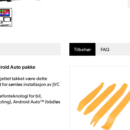
Tilbehør
FAQ
oid Auto pakke
ettet takket være dette
 for sømløs installasjon av JVC
fonteknologi for bil,
obling), Android Auto™ (trådløs