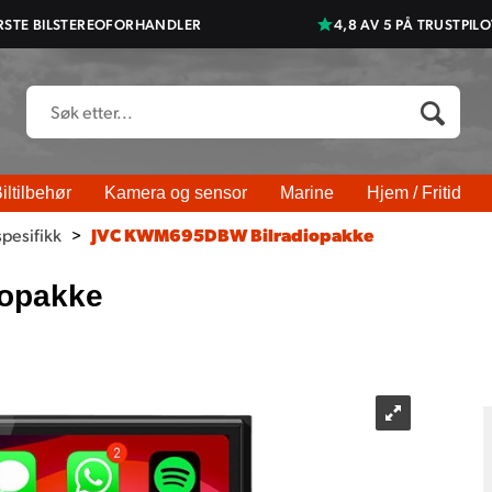
RSTE BILSTEREOFORHANDLER
4,8 AV 5 PÅ TRUSTPILO
iltilbehør
Kamera og sensor
Marine
Hjem / Fritid
spesifikk
>
JVC KWM695DBW Bilradiopakke
opakke