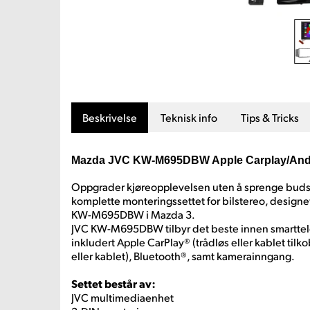
Beskrivelse
Teknisk info
Tips & Tricks
Mazda JVC KW-M695DBW Apple Carplay/Andr
Oppgrader kjøreopplevelsen uten å sprenge budsj
komplette monteringssettet for bilstereo, designet
KW-M695DBW i Mazda 3.
JVC KW-M695DBW tilbyr det beste innen smarttele
inkludert Apple CarPlay® (trådløs eller kablet tilk
eller kablet), Bluetooth®, samt kamerainngang.
Settet består av:
JVC multimediaenhet