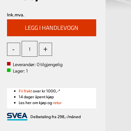
Ink.mva.
-
+
Leverandør:
0
tilgjengelig
Lager:
1
Fri frakt
over kr 1000,-*
14 dager åpent kjøp
Les her om kjøp og
retur
Delbetaling fra 298,-/måned