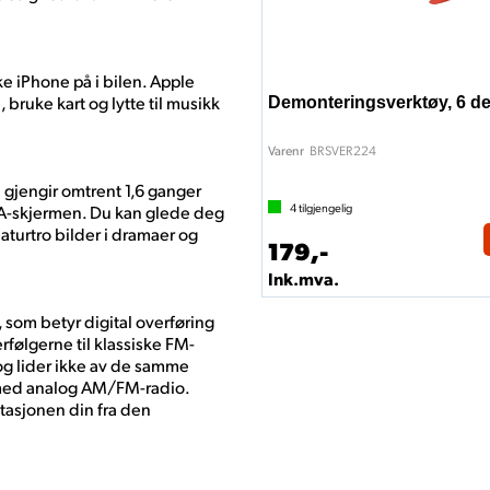
 iPhone på i bilen. Apple
 bruke kart og lytte til musikk
Demonteringsverktøy, 6 de
BRSVER224
Varenr
engir omtrent 1,6 ganger
4
tilgjengelig
-skjermen. Du kan glede deg
naturtro bilder i dramaer og
179,-
Ink.mva.
 som betyr digital overføring
rfølgerne til klassiske FM-
t og lider ikke av de samme
n med analog AM/FM-radio.
stasjonen din fra den