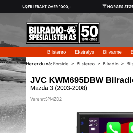
FRI FRAKT OVER 1000,-
NORGES STØ
Bilstereo
Ekstralys
Bilvarme
B
Her er du nå:
Forside
>
Bilstereo
>
Bilradio
>
Bil
JVC KWM695DBW Bilradi
Mazda 3 (2003-2008)
Varenr:
SPMZ02