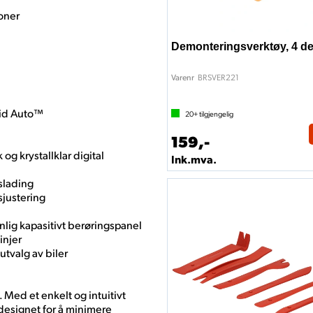
oner
Demonteringsverktøy, 4 de
BRSVER221
Varenr
oid Auto™
20+
tilgjengelig
159,-
og krystallklar digital
Ink.mva.
slading
sjustering
lig kapasitivt berøringspanel
injer
 utvalg av biler
 Med et enkelt og intuitivt
designet for å minimere