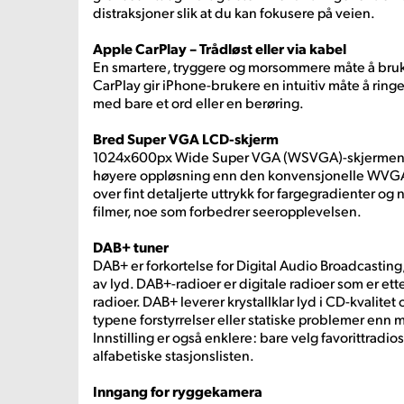
distraksjoner slik at du kan fokusere på veien.
Apple CarPlay – Trådløst eller via kabel
En smartere, tryggere og morsommere måte å bruke
CarPlay gir iPhone-brukere en intuitiv måte å ringe,
med bare et ord eller en berøring.
Bred Super VGA LCD-skjerm
1024x600px Wide Super VGA (WSVGA)-skjermen gj
høyere oppløsning enn den konvensjonelle WVGA
over fint detaljerte uttrykk for fargegradienter og 
filmer, noe som forbedrer seeropplevelsen.
DAB+ tuner
DAB+ er forkortelse for Digital Audio Broadcasting,
av lyd. DAB+-radioer er digitale radioer som er ette
radioer. DAB+ leverer krystallklar lyd i CD-kvalite
typene forstyrrelser eller statiske problemer en
Innstilling er også enklere: bare velg favorittradio
alfabetiske stasjonslisten.
Inngang for ryggekamera