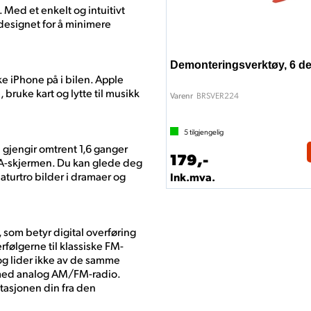
 Med et enkelt og intuitivt
designet for å minimere
Demonteringsverktøy, 6 de
 iPhone på i bilen. Apple
 bruke kart og lytte til musikk
BRSVER224
Varenr
5
tilgjengelig
engir omtrent 1,6 ganger
179,-
-skjermen. Du kan glede deg
naturtro bilder i dramaer og
Ink.mva.
 som betyr digital overføring
rfølgerne til klassiske FM-
t og lider ikke av de samme
n med analog AM/FM-radio.
stasjonen din fra den