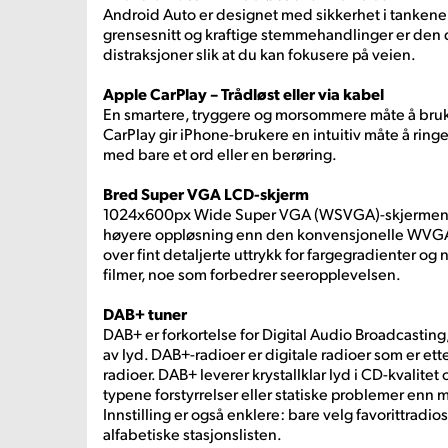
Android Auto er designet med sikkerhet i tankene.
grensesnitt og kraftige stemmehandlinger er den 
distraksjoner slik at du kan fokusere på veien.
Apple CarPlay – Trådløst eller via kabel
En smartere, tryggere og morsommere måte å bruke
CarPlay gir iPhone-brukere en intuitiv måte å ringe,
med bare et ord eller en berøring.
Bred Super VGA LCD-skjerm
1024x600px Wide Super VGA (WSVGA)-skjermen gj
høyere oppløsning enn den konvensjonelle WVGA
over fint detaljerte uttrykk for fargegradienter og 
filmer, noe som forbedrer seeropplevelsen.
DAB+ tuner
DAB+ er forkortelse for Digital Audio Broadcasting,
av lyd. DAB+-radioer er digitale radioer som er ette
radioer. DAB+ leverer krystallklar lyd i CD-kvalite
typene forstyrrelser eller statiske problemer en
Innstilling er også enklere: bare velg favorittradio
alfabetiske stasjonslisten.