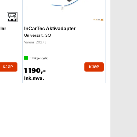
ler
InCarTec Aktivadapter
Universalt, ISO
20273
Varenr
11
tilgjengelig
KJØP
KJØP
1 190,-
Ink.mva.