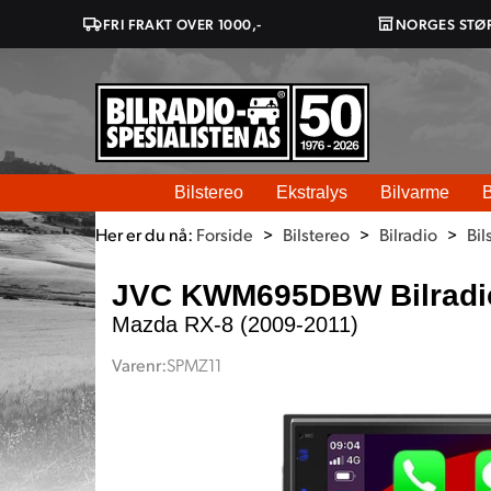
FRI FRAKT OVER 1000,-
NORGES STØ
Bilstereo
Ekstralys
Bilvarme
B
Her er du nå:
Forside
>
Bilstereo
>
Bilradio
>
Bil
JVC KWM695DBW Bilradi
Mazda RX-8 (2009-2011)
Varenr:
SPMZ11