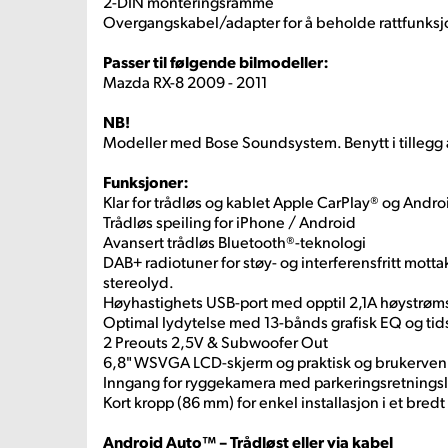
2-DIN monteringsramme
Overgangskabel/adapter for å beholde rattfunksj
Passer til følgende bilmodeller:
Mazda RX-8 2009 - 2011
NB!
Modeller med Bose Soundsystem. Benytt i tillegg 
Funksjoner:
Klar for trådløs og kablet Apple CarPlay® og Andr
Trådløs speiling for iPhone / Android
Avansert trådløs Bluetooth®-teknologi
DAB+ radiotuner for støy- og interferensfritt mottak 
stereolyd.
Høyhastighets USB-port med opptil 2,1A høystrøm
Optimal lydytelse med 13-bånds grafisk EQ og tid
2 Preouts 2,5V & Subwoofer Out
6,8" WSVGA LCD-skjerm og praktisk og brukervenn
Inngang for ryggekamera med parkeringsretningsl
Kort kropp (86 mm) for enkel installasjon i et bredt
Android Auto™ – Trådløst eller via kabel