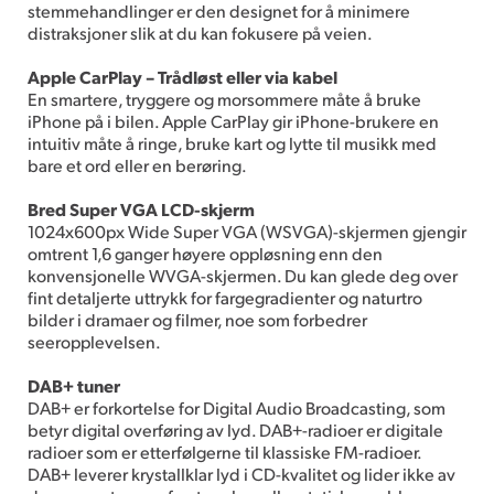
stemmehandlinger er den designet for å minimere
distraksjoner slik at du kan fokusere på veien.
Apple CarPlay – Trådløst eller via kabel
En smartere, tryggere og morsommere måte å bruke
iPhone på i bilen. Apple CarPlay gir iPhone-brukere en
intuitiv måte å ringe, bruke kart og lytte til musikk med
bare et ord eller en berøring.
Bred Super VGA LCD-skjerm
1024x600px Wide Super VGA (WSVGA)-skjermen gjengir
omtrent 1,6 ganger høyere oppløsning enn den
konvensjonelle WVGA-skjermen. Du kan glede deg over
fint detaljerte uttrykk for fargegradienter og naturtro
bilder i dramaer og filmer, noe som forbedrer
seeropplevelsen.
DAB+ tuner
DAB+ er forkortelse for Digital Audio Broadcasting, som
betyr digital overføring av lyd. DAB+-radioer er digitale
radioer som er etterfølgerne til klassiske FM-radioer.
DAB+ leverer krystallklar lyd i CD-kvalitet og lider ikke av