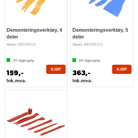
Demonteringsverktøy, 4
Demonteringsverktøy, 5
deler
deler
BRSVER221
BRSVER223
Varenr
Varenr
20+
tilgjengelig
20+
tilgjengelig
KJØP
KJØP
159,-
363,-
Ink.mva.
Ink.mva.