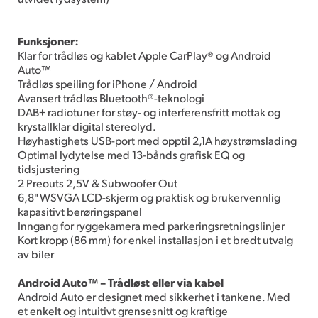
Funksjoner:
Klar for trådløs og kablet Apple CarPlay® og Android
Auto™
Trådløs speiling for iPhone / Android
Avansert trådløs Bluetooth®-teknologi
DAB+ radiotuner for støy- og interferensfritt mottak og
krystallklar digital stereolyd.
Høyhastighets USB-port med opptil 2,1A høystrømslading
Optimal lydytelse med 13-bånds grafisk EQ og
tidsjustering
2 Preouts 2,5V & Subwoofer Out
6,8" WSVGA LCD-skjerm og praktisk og brukervennlig
kapasitivt berøringspanel
Inngang for ryggekamera med parkeringsretningslinjer
Kort kropp (86 mm) for enkel installasjon i et bredt utvalg
av biler
Android Auto™ – Trådløst eller via kabel
Android Auto er designet med sikkerhet i tankene. Med
et enkelt og intuitivt grensesnitt og kraftige