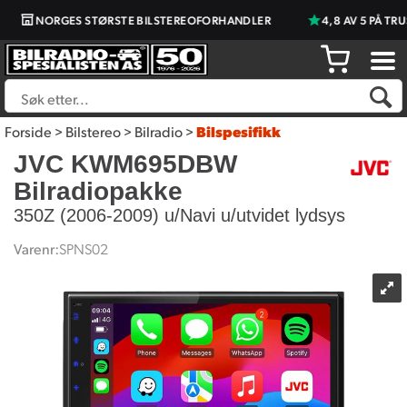
NORGES STØRSTE BILSTEREOFORHANDLER
4,8 AV 5 PÅ TRUS
Forside
>
Bilstereo
>
Bilradio
>
Bilspesifikk
JVC KWM695DBW
Bilradiopakke
350Z (2006-2009) u/Navi u/utvidet lydsys
Varenr:
SPNS02