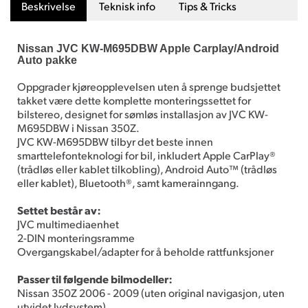
Beskrivelse
Teknisk info
Tips & Tricks
Nissan JVC KW-M695DBW Apple Carplay/Android
Auto pakke
Oppgrader kjøreopplevelsen uten å sprenge budsjettet
takket være dette komplette monteringssettet for
bilstereo, designet for sømløs installasjon av JVC KW-
M695DBW i Nissan 350Z.
JVC KW-M695DBW tilbyr det beste innen
smarttelefonteknologi for bil, inkludert Apple CarPlay®
(trådløs eller kablet tilkobling), Android Auto™ (trådløs
eller kablet), Bluetooth®, samt kamerainngang.
Settet består av:
JVC multimediaenhet
2-DIN monteringsramme
Overgangskabel/adapter for å beholde rattfunksjoner
Passer til følgende bilmodeller:
Nissan 350Z 2006 - 2009 (uten original navigasjon, uten
utvidet lydsystem)