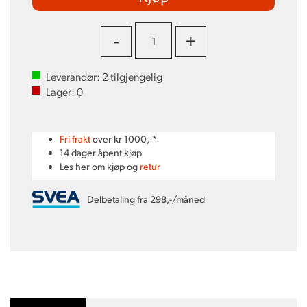
-
+
Leverandør:
2
tilgjengelig
Lager:
0
Fri frakt
over kr 1000,-*
14 dager åpent kjøp
Les her om kjøp og
retur
Delbetaling fra 298,-/måned