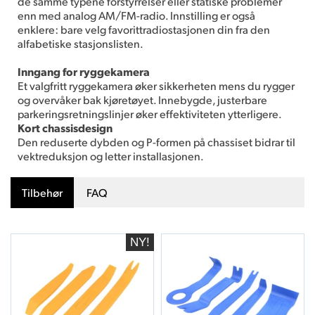
de samme typene forstyrrelser eller statiske problemer
enn med analog AM/FM-radio. Innstilling er også
enklere: bare velg favorittradiostasjonen din fra den
alfabetiske stasjonslisten.
Inngang for ryggekamera
Et valgfritt ryggekamera øker sikkerheten mens du rygger
og overvåker bak kjøretøyet. Innebygde, justerbare
parkeringsretningslinjer øker effektiviteten ytterligere.
Kort chassisdesign
Den reduserte dybden og P-formen på chassiset bidrar til
vektreduksjon og letter installasjonen.
Tilbehør
FAQ