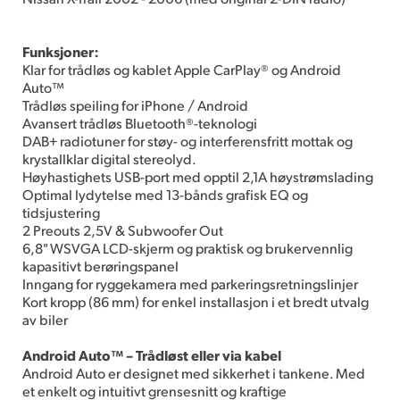
Funksjoner:
Klar for trådløs og kablet Apple CarPlay® og Android
Auto™
Trådløs speiling for iPhone / Android
Avansert trådløs Bluetooth®-teknologi
DAB+ radiotuner for støy- og interferensfritt mottak og
krystallklar digital stereolyd.
Høyhastighets USB-port med opptil 2,1A høystrømslading
Optimal lydytelse med 13-bånds grafisk EQ og
tidsjustering
2 Preouts 2,5V & Subwoofer Out
6,8" WSVGA LCD-skjerm og praktisk og brukervennlig
kapasitivt berøringspanel
Inngang for ryggekamera med parkeringsretningslinjer
Kort kropp (86 mm) for enkel installasjon i et bredt utvalg
av biler
Android Auto™ – Trådløst eller via kabel
Android Auto er designet med sikkerhet i tankene. Med
et enkelt og intuitivt grensesnitt og kraftige