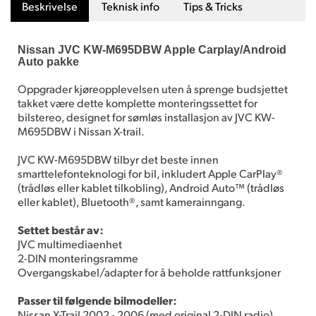
Beskrivelse
Teknisk info
Tips & Tricks
Nissan JVC KW-M695DBW Apple Carplay/Android
Auto pakke
Oppgrader kjøreopplevelsen uten å sprenge budsjettet
takket være dette komplette monteringssettet for
bilstereo, designet for sømløs installasjon av JVC KW-
M695DBW i Nissan X-trail.
JVC KW-M695DBW tilbyr det beste innen
smarttelefonteknologi for bil, inkludert Apple CarPlay®
(trådløs eller kablet tilkobling), Android Auto™ (trådløs
eller kablet), Bluetooth®, samt kamerainngang.
Settet består av:
JVC multimediaenhet
2-DIN monteringsramme
Overgangskabel/adapter for å beholde rattfunksjoner
Passer til følgende bilmodeller:
Nissan X-Trail 2002 - 2006 (med original 2-DIN radio)