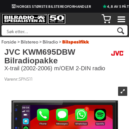
NORGES STØRSTE BILSTEREOFORHANDLER
4,8 AV 5 PÅ T
Forside
>
Bilstereo
>
Bilradio
>
Bilspesifikk
JVC KWM695DBW
Bilradiopakke
X-trail (2002-2006) m/OEM 2-DIN radio
Varenr:
SPNS11