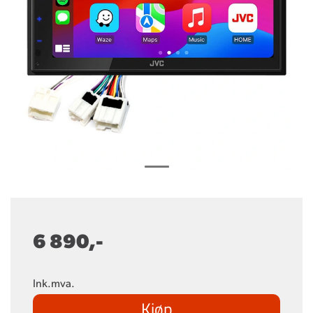
6 890,-
Ink.mva.
Kjøp