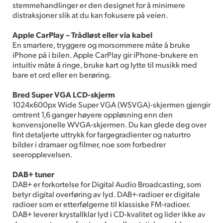
stemmehandlinger er den designet for å minimere
distraksjoner slik at du kan fokusere på veien.
Apple CarPlay – Trådløst eller via kabel
En smartere, tryggere og morsommere måte å bruke
iPhone på i bilen. Apple CarPlay gir iPhone-brukere en
intuitiv måte å ringe, bruke kart og lytte til musikk med
bare et ord eller en berøring.
Bred Super VGA LCD-skjerm
1024x600px Wide Super VGA (WSVGA)-skjermen gjengir
omtrent 1,6 ganger høyere oppløsning enn den
konvensjonelle WVGA-skjermen. Du kan glede deg over
fint detaljerte uttrykk for fargegradienter og naturtro
bilder i dramaer og filmer, noe som forbedrer
seeropplevelsen.
DAB+ tuner
DAB+ er forkortelse for Digital Audio Broadcasting, som
betyr digital overføring av lyd. DAB+-radioer er digitale
radioer som er etterfølgerne til klassiske FM-radioer.
DAB+ leverer krystallklar lyd i CD-kvalitet og lider ikke av