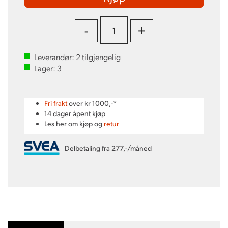
-
+
Leverandør:
2
tilgjengelig
Lager:
3
Fri frakt
over kr 1000,-*
14 dager åpent kjøp
Les her om kjøp og
retur
Delbetaling fra 277,-/måned