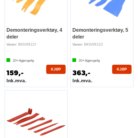
Demonteringsverktøy, 4
Demonteringsverktøy, 5
deler
deler
BRSVER221
BRSVER223
Varenr
Varenr
20+
tilgjengelig
20+
tilgjengelig
KJØP
KJØP
159,-
363,-
Ink.mva.
Ink.mva.