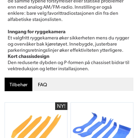
de samme typene forstyrrelser eller statiske problemer
enn med analog AM/FM-radio. Innstilling er også
enklere: bare velg favorittradiostasjonen din fra den
alfabetiske stasjonslisten.
Inngang for ryggekamera
Et valgfritt ryggekamera øker sikkerheten mens du rygger
og overvåker bak kjøretøyet. Innebygde, justerbare
parkeringsretningslinjer øker effektiviteten ytterligere.
Kort chassisdesign
Den reduserte dybden og P-formen på chassiset bidrar til
vektreduksjon og letter installasjonen.
Tilbehør
FAQ