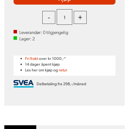
-
+
Leverandør:
0
tilgjengelig
Lager:
2
Fri frakt
over kr 1000,-*
14 dager åpent kjøp
Les her om kjøp og
retur
Delbetaling fra 298,-/måned