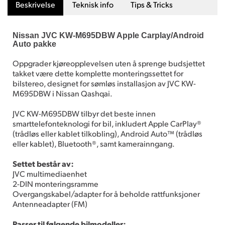
Beskrivelse
Teknisk info
Tips & Tricks
Nissan JVC KW-M695DBW Apple Carplay/Android
Auto pakke
Oppgrader kjøreopplevelsen uten å sprenge budsjettet
takket være dette komplette monteringssettet for
bilstereo, designet for sømløs installasjon av JVC KW-
M695DBW i Nissan Qashqai.
JVC KW-M695DBW tilbyr det beste innen
smarttelefonteknologi for bil, inkludert Apple CarPlay®
(trådløs eller kablet tilkobling), Android Auto™ (trådløs
eller kablet), Bluetooth®, samt kamerainngang.
Settet består av:
JVC multimediaenhet
2-DIN monteringsramme
Overgangskabel/adapter for å beholde rattfunksjoner
Antenneadapter (FM)
Passer til følgende bilmodeller: