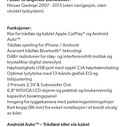
Nissan Qashqai 2007 - 2013 (uten navigasjon, uten
utvidet lydsystem)
Funksjoner:
Klar for trådløs og kablet Apple CarPlay® og Android
Auto™
Trådløs speiling for iPhone / Android
Avansert trådløs Bluetooth®-teknologi
DAB+ radiotuner for støy- og interferensfritt mottak og
krystallklar digital stereolyd.
Høyhastighets USB-port med opptil 2,1A høystrømslading
Optimal lydytelse med 13-bånds grafisk EQ og
tidsjustering
2 Preouts 2,5V & Subwoofer Out
6,8" WSVGA LCD-skjerm og praktisk og brukervennlig
kapasitivt berøringspanel
Inngang for ryggekamera med parkeringsretningslinjer
Kort kropp (86 mm) for enkel installasjon i et bredt utvalg
av biler
Android Auto™ – Trådløst eller via kabel