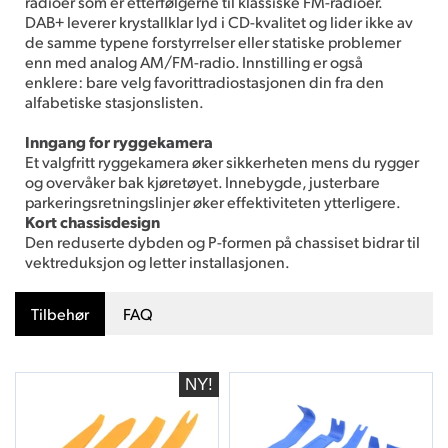
radioer som er etterfølgerne til klassiske FM-radioer.
DAB+ leverer krystallklar lyd i CD-kvalitet og lider ikke av
de samme typene forstyrrelser eller statiske problemer
enn med analog AM/FM-radio. Innstilling er også
enklere: bare velg favorittradiostasjonen din fra den
alfabetiske stasjonslisten.
Inngang for ryggekamera
Et valgfritt ryggekamera øker sikkerheten mens du rygger
og overvåker bak kjøretøyet. Innebygde, justerbare
parkeringsretningslinjer øker effektiviteten ytterligere.
Kort chassisdesign
Den reduserte dybden og P-formen på chassiset bidrar til
vektreduksjon og letter installasjonen.
Tilbehør
FAQ