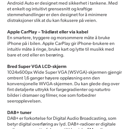
Android Auto er designet med sikkerhet i tankene. Med
et enkelt og intuitivt grensesnitt og kraftige
stemmehandlinger er den designet for å minimere
distraksjoner slik at du kan fokusere på veien.
Apple CarPlay – Trådløst eller via kabel
En smartere, tryggere og morsommere måte å bruke
iPhone på i bilen. Apple CarPlay gir iPhone-brukere en
intuitiv måte å ringe, bruke kart og lytte til musikk med
bare et ord eller en berøring.
Bred Super VGA LCD-skjerm
1024x600px Wide Super VGA (WSVGA)-skjermen gjengir
omtrent 1,6 ganger høyere oppløsning enn den
konvensjonelle WVGA-skjermen. Du kan glede deg over
fint detaljerte uttrykk for fargegradienter og naturtro
bilder i dramaer og filmer, noe som forbedrer
seeropplevelsen.
DAB+ tuner
DAB+ er forkortelse for Digital Audio Broadcasting, som
betyr digital overføring av lyd. DAB+-radioer er digitale