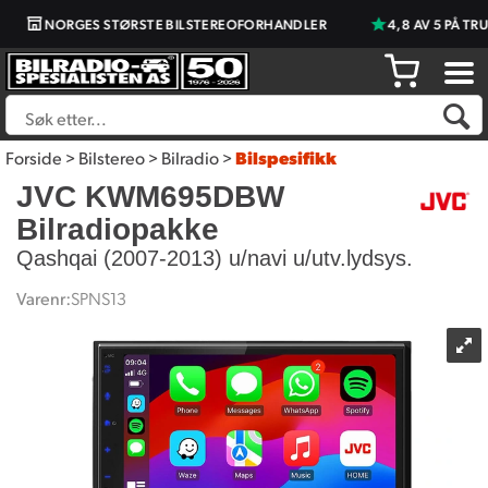
NORGES STØRSTE BILSTEREOFORHANDLER
4,8 AV 5 PÅ TRUS
Forside
>
Bilstereo
>
Bilradio
>
Bilspesifikk
JVC KWM695DBW
Bilradiopakke
Qashqai (2007-2013) u/navi u/utv.lydsys.
Varenr:
SPNS13