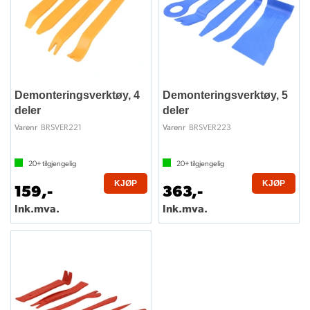
Demonteringsverktøy, 4
Demonteringsverktøy, 5
deler
deler
BRSVER221
BRSVER223
Varenr
Varenr
20+
tilgjengelig
20+
tilgjengelig
KJØP
KJØP
159,-
363,-
Ink.mva.
Ink.mva.