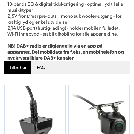
13-bånds EQ & digital tidskorrigering - optimal lyd til alle
musikktyper.
2,5V front/rear pre-outs + mono subwoofer-utgang - for
kraftig lyd og enkel utvidelse.
2,1A USB-port (hurtig-lading) - holder mobilen fulladet.
Wi-Fi innebygd - stabil tilkobling for alle appene dine.
NB! DAB+ radio er tilgjengelig via en app på
apparatet. Del mobildata fra f.eks. en mobiltelefon og
nyt krystallklare DAB+ kanaler.
Tilbehør
FAQ