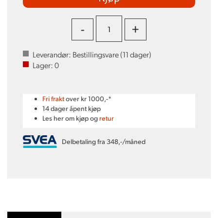
-
+
Leverandør:
Bestillingsvare (
11
dager)
Lager:
0
Fri frakt
over kr 1000,-*
14 dager åpent kjøp
Les her om kjøp og
retur
Delbetaling fra 348,-/måned