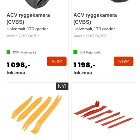
ACV ryggekamera
ACV ryggekamera
(CVBS)
(CVBS)
Universalt, 170 grader
Universalt, 170 grader
7710006708
7710006700
Varenr
Varenr
100+
tilgjengelig
20+
tilgjengelig
KJØP
KJØP
1 098,-
1 198,-
Ink.mva.
Ink.mva.