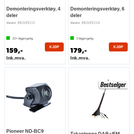
Demonteringsverktøy, 4
Demonteringsverktøy, 6
deler
deler
BRSVER221
BRSVER224
Varenr
Varenr
20+
tilgjengelig
5
tilgjengelig
KJØP
KJØP
159,-
179,-
Ink.mva.
Ink.mva.
Pioneer ND-BC9
Takantenne DAB+/FM