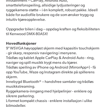
infotainment – CarPlay, Android Auto,
smarttelefonspeiling, allsidige lydjusteringer og
ryggekamera-støtte – i én komplett, robust pakke. Ideell
både for audiofile brukere og de som ønsker trygg og
intuitiv kjøreopplevelse.
Oppgrader bilen i dag – oppdag kraften og fleksibiliteten
til Kenwood DMX-80ASX!
Hoved­funksjoner
9" WSVGA høyoppløst skjerm med kapasitiv touchskjerm
- gir skarp, responsiv navigering i menyene.
Trådløs og kablet Apple CarPlay & Android Auto - ring,
naviger og spill musikk trygt mens du kjører.
Trådløs speiling av iPhone og Android (MirrorApp+) - få
opp YouTube, Waze og Instagram direkte på spillerens
skjerm.
Innebygd Bluetooth® – handsfree samtaler og trådløs
musikkstreaming.
Ryggekamera-inngang med hjelpelinjer - enklere og
sikrere parkering.
L-formet kompakt chassis - enklere installasjon i ulike
bilmodeller.