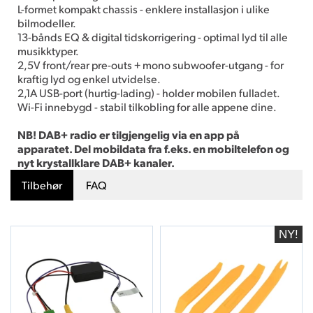
L-formet kompakt chassis - enklere installasjon i ulike
bilmodeller.
13-bånds EQ & digital tidskorrigering - optimal lyd til alle
musikktyper.
2,5V front/rear pre-outs + mono subwoofer-utgang - for
kraftig lyd og enkel utvidelse.
2,1A USB-port (hurtig-lading) - holder mobilen fulladet.
Wi-Fi innebygd - stabil tilkobling for alle appene dine.
NB! DAB+ radio er tilgjengelig via en app på
apparatet. Del mobildata fra f.eks. en mobiltelefon og
nyt krystallklare DAB+ kanaler.
Tilbehør
FAQ