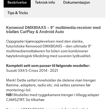
Beskrivelse
Teknisk info
Dokumentasjon
Tips & Tricks
Kenwood DMX80AXS – 9" multimedia-receiver med
trådløs CarPlay & Android Auto
Oppgrader kjøreopplevelsen med den slanke,
futuristiske Kenwood DMX80AXS – den ultimate 9"
multimediemottakeren for bilen som kombinerer
høyteknologisk tilkobling med suveren lydkvalitet.
Komplett sett som passer til følgende modeller:
Suzuki SX4 S-Cross 2014 - 2021
Merk! Dette settet inneholder de delene man trenger.
Ramme, adaptere, radio etc. må settes sammen før
montering i bil.
NB!
Modeller med ryggekamera trenger i tillegg adaper
CAMSZ1RT. Se tilbehør.