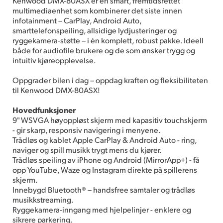
Kenwood DMX-80ASX er en smart, fremtidsrettet
multimediaenhet som kombinerer det siste innen
infotainment – CarPlay, Android Auto,
smarttelefonspeiling, allsidige lydjusteringer og
ryggekamera-støtte – i én komplett, robust pakke. Ideell
både for audiofile brukere og de som ønsker trygg og
intuitiv kjøreopplevelse.
Oppgrader bilen i dag – oppdag kraften og fleksibiliteten
til Kenwood DMX-80ASX!
Hoved­funksjoner
9" WSVGA høyoppløst skjerm med kapasitiv touchskjerm
- gir skarp, responsiv navigering i menyene.
Trådløs og kablet Apple CarPlay & Android Auto - ring,
naviger og spill musikk trygt mens du kjører.
Trådløs speiling av iPhone og Android (MirrorApp+) - få
opp YouTube, Waze og Instagram direkte på spillerens
skjerm.
Innebygd Bluetooth® – handsfree samtaler og trådløs
musikkstreaming.
Ryggekamera-inngang med hjelpelinjer - enklere og
sikrere parkering.