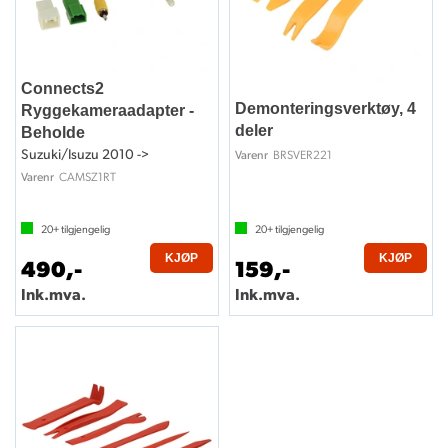
Connects2
Demonteringsverktøy, 4
Ryggekameraadapter -
deler
Beholde
Suzuki/Isuzu 2010 ->
BRSVER221
Varenr
CAMSZ1RT
Varenr
20+
tilgjengelig
20+
tilgjengelig
KJØP
KJØP
490,-
159,-
Ink.mva.
Ink.mva.