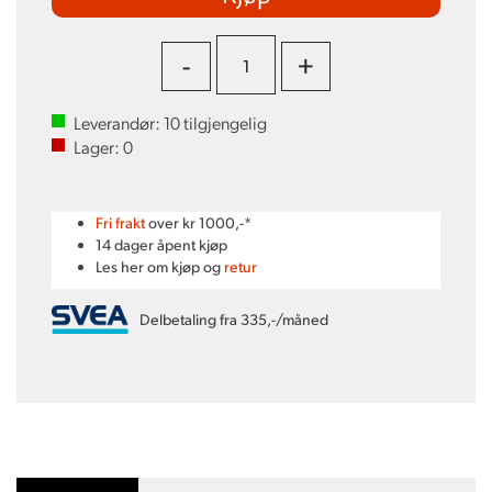
-
+
Leverandør:
10
tilgjengelig
Lager:
0
Fri frakt
over kr 1000,-*
14 dager åpent kjøp
Les her om kjøp og
retur
Delbetaling fra 335,-/måned