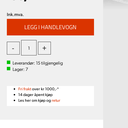
Ink.mva.
-
+
Leverandør:
15
tilgjengelig
Lager:
7
Fri frakt
over kr 1000,-*
14 dager åpent kjøp
Les her om kjøp og
retur