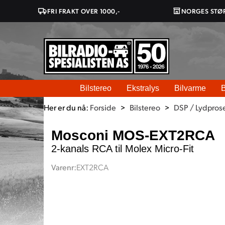
FRI FRAKT OVER 1000,-
NORGES STØ
Bilstereo
Ekstralys
Bilvarme
B
Her er du nå:
Forside
>
Bilstereo
>
DSP / Lydpros
Mosconi MOS-EXT2RCA
2-kanals RCA til Molex Micro-Fit
Varenr:
EXT2RCA