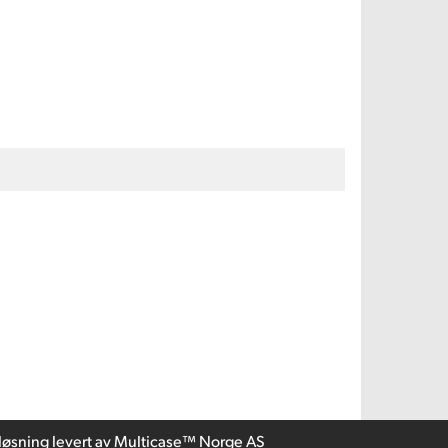
løsning
levert av
Multicase™ Norge AS