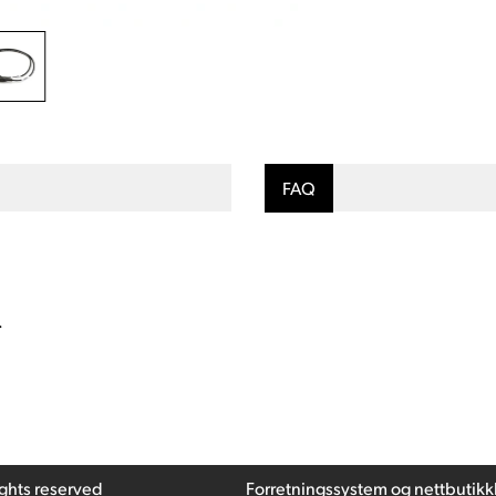
FAQ
.
ights reserved
Forretningssystem
og
nettbutikk