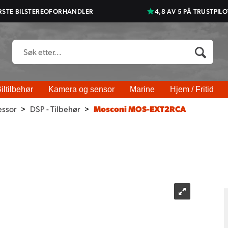
RSTE BILSTEREOFORHANDLER
4,8 AV 5 PÅ TRUSTPILO
iltilbehør
Kamera og sensor
Marine
Hjem / Fritid
essor
>
DSP - Tilbehør
>
Mosconi MOS-EXT2RCA