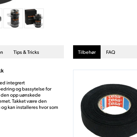
on
Tips & Tricks
Tilbehør
FAQ
kk
d integrert
bedring og bassytelse for
er den opp uønskede
temet. Takket være den
 og kan installeres hvor som