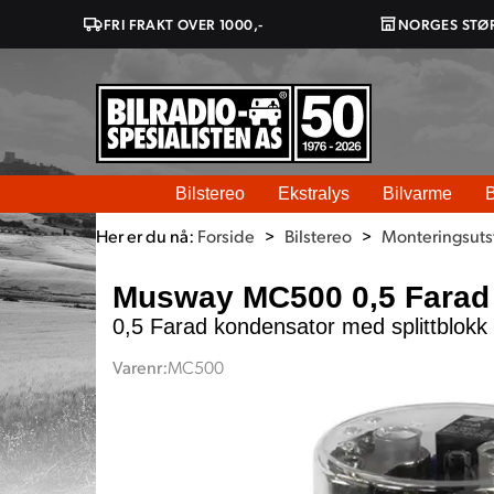
FRI FRAKT OVER 1000,-
NORGES STØ
Bilstereo
Ekstralys
Bilvarme
B
Her er du nå:
Forside
>
Bilstereo
>
Monteringsutst
Musway MC500 0,5 Farad
0,5 Farad kondensator med splittblokk
Varenr:
MC500