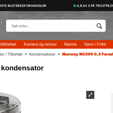
RSTE BILSTEREOFORHANDLER
4,8 AV 5 PÅ TRUSTPILO
iltilbehør
Kamera og sensor
Marine
Hjem / Fritid
yr / Tilbehør
>
Kondensatorer
>
Musway MC500 0,5 Farad
 kondensator