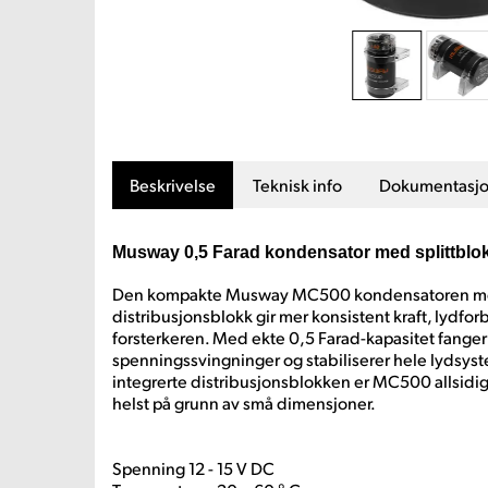
Beskrivelse
Teknisk info
Dokumentasj
Musway 0,5 Farad kondensator med splittblo
Den kompakte Musway MC500 kondensatoren me
distribusjonsblokk gir mer konsistent kraft, lydfor
forsterkeren. Med ekte 0,5 Farad-kapasitet fang
spenningssvingninger og stabiliserer hele lydsys
integrerte distribusjonsblokken er MC500 allsidig
helst på grunn av små dimensjoner.
Spenning 12 - 15 V DC