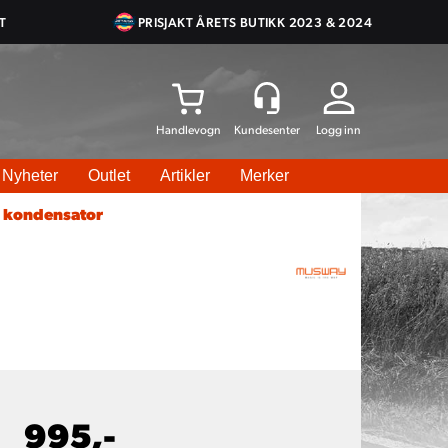
T
PRISJAKT ÅRETS BUTIKK 2023 & 2024
Logg inn
Nyheter
Outlet
Artikler
Merker
 kondensator
995,-