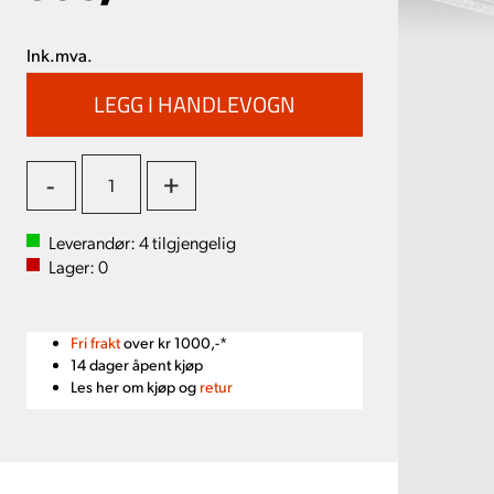
Ink.mva.
-
+
Leverandør:
4
tilgjengelig
Lager:
0
Fri frakt
over kr 1000,-*
14 dager åpent kjøp
Les her om kjøp og
retur