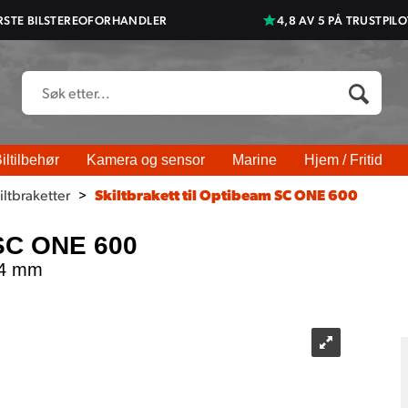
RSTE BILSTEREOFORHANDLER
4,8 AV 5 PÅ TRUSTPILO
iltilbehør
Kamera og sensor
Marine
Hjem / Fritid
iltbraketter
>
Skiltbrakett til Optibeam SC ONE 600
 SC ONE 600
34 mm