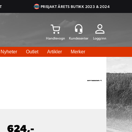
T
PRISJAKT ÅRETS BUTIKK 2023 & 2024
Logg inn
Nyheter
Outlet
Artikler
Merker
624,-