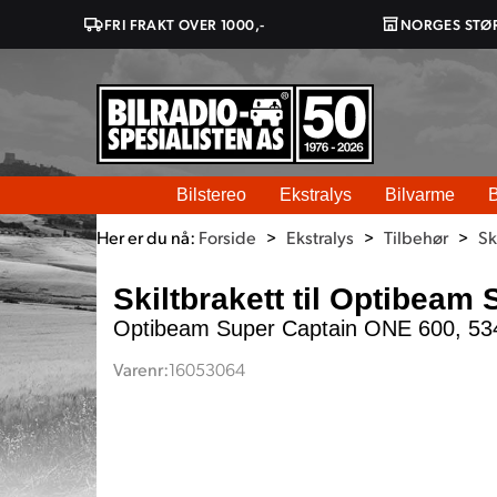
FRI FRAKT OVER 1000,-
NORGES STØ
Bilstereo
Ekstralys
Bilvarme
B
Her er du nå:
Forside
>
Ekstralys
>
Tilbehør
>
Sk
Skiltbrakett til Optibeam
Optibeam Super Captain ONE 600, 5
Varenr:
16053064