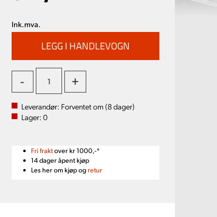
Ink.mva.
-
+
Leverandør:
Forventet om (
8
dager)
Lager:
0
Fri frakt
over kr 1000,-*
14 dager åpent kjøp
Les her om kjøp og
retur