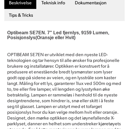
Beskrivelse
Teknisk info
Dokumentasjon
Tips & Tricks
Optibeam SE7EN. 7" Led fjernlys, 9159 Lumen,
Posisjonslys(Oransje eller Hvit)
OPTIBEAM SE7EN er utviklet med den nyeste LED-
teknologien og tar hensyn til alle ønsker fra profesjonelle
brukere og installatører. Optikken er konstruert for å
produsere et enestående bredt lysmønster som lyser
godt opp på sidene av veien, og en lysstråle som kaster
langt. Måling for ett lys, garanterer 1lux ved 500m og med
to, tre eller fire lamper, vil lengden og lysstyrken øke
betraktelig. Lampen er rammeløs i henhold til de nyeste
designtrendene, som hindrer is, snø eller skitt i å feste
seg til glasset. Lampen er utstyrt med et tofarget
posisjonslys hvor du kan velge mellom hvit eller oransje.
Designet, den mørke optikken og det iøynefallende X-
parklyset, danner en helhet som understreker kjøretøyets