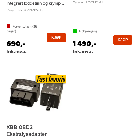
BRSVER5411
Varenr
Integrert loddetinn og krympestrømpe
BRSKRYMPSET3
Varenr
Forventet om (
26
dager)
6
tilgjengelig
KJØP
KJØP
690,-
1 490,-
Ink.mva.
Ink.mva.
XBB OBD2
Ekstralysadapter