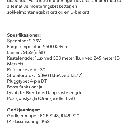
utseende. For å lette monteringen leveres lampen med to
alternative monteringsbraketter, en
sokkelmonteringsbrakett og en U-brakett.
Spesifikasjoner:
Spenning: 9-36V
Fargetemperatur: 5500 Kelvin
Lumen: 9159 (målt)
Kastelengde: 1Lux ved 500 meter, 1Lux ved 245 meter (E-
Merket)
Referanseverdi: 30
Strømforbruk: 153W (11,16A ved 13,7V)
Pluggtype: 4-pin DT
Boost funksjon: Ja
Lysbilde: Bredt med lang kastelengde
Posisjonslys: Ja (Oransje eller hvit)
Godkjenninger:
Godkjenninger: ECE R148, R149, R10
IP-klassifisering: IP68