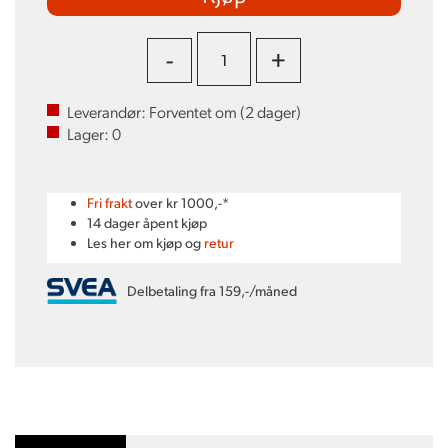
-
+
Leverandør:
Forventet om (
2
dager)
Lager:
0
Fri frakt
over kr 1000,-*
14 dager åpent kjøp
Les her om kjøp og
retur
Delbetaling fra 159,-/måned