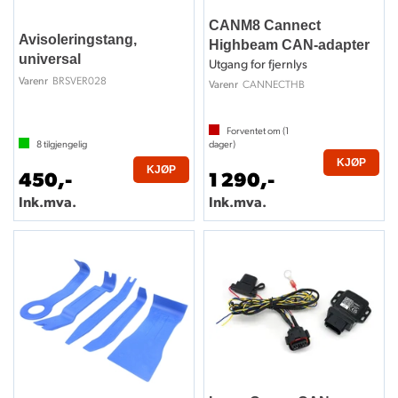
CANM8 Cannect
Avisoleringstang,
Highbeam CAN-adapter
universal
Utgang for fjernlys
BRSVER028
Varenr
CANNECTHB
Varenr
Forventet om (
1
8
tilgjengelig
dager)
KJØP
KJØP
450,-
1 290,-
Ink.mva.
Ink.mva.