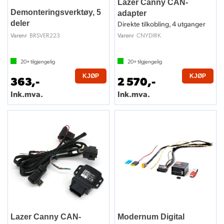
Lazer Canny CAN-
Demonteringsverktøy, 5
adapter
deler
Direkte tilkobling, 4 utganger
BRSVER223
CNYDIRK
Varenr
Varenr
20+
tilgjengelig
20+
tilgjengelig
KJØP
KJØP
363,-
2 570,-
Ink.mva.
Ink.mva.
Lazer Canny CAN-
Modernum Digital