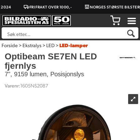
024
FRI FRAKT OVER 1000,-
NORGES STØRSTE BILSTERE
Forside
>
Ekstralys
>
LED
>
LED-lamper
Optibeam SE7EN LED
fjernlys
7", 9159 lumen, Posisjonslys
Varenr:
1605NS2087