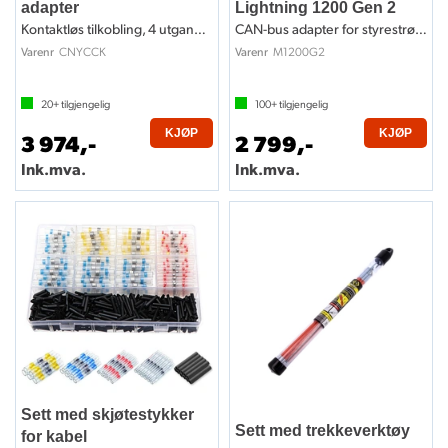
adapter
Lightning 1200 Gen 2
Kontaktløs tilkobling, 4 utganger
CAN-bus adapter for styrestrøm / lys
CNYCCK
M1200G2
Varenr
Varenr
20+
tilgjengelig
100+
tilgjengelig
KJØP
KJØP
3 974,-
2 799,-
Ink.mva.
Ink.mva.
Sett med skjøtestykker
Sett med trekkeverktøy
for kabel