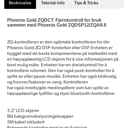
Beskrivelse
Teknisk info
Tips & Tricks
Phoenix Gold ZQDCT. Fjernkontroll for bruk
sammen med Phoenix Gold ZQDSP12/ZQA6.8
ZQ-kontrolleren er den optimale kontrolleren for din
Phoenix Gold ZQ DSP-forsterker eller DSP. Enheten er
bygget med de beste komponentene på markedet med
en høyoppløselig LCD-skjerm for å vise informasjonen på
best mulig måte. Enheten har en dreiekontroll for å
kontrollere volumet. Den har også push-kontroller for å
spille av eller pause musikk. Enheten har også kildevalg,
og forover/bakover av sang. Kontrolleren
har også innebygde mediespillere som kan spille av
høyoppløselige lydfiler og styre bluetooth-kontrollene.
3,2" LCD-skjerm
Blå bakgrunnsbelysningsknapper
5M kabel inkludert
Roterende kontroller med push-funksjon