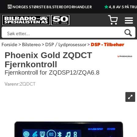
NORGES STØRSTE BILSTEREOFORHANDLER
4,8 AV 5 PÅ TRU
Forside
>
Bilstereo
>
DSP / Lydprosessor
>
DSP - Tilbehør
Phoenix Gold ZQDCT
Fjernkontroll
Fjernkontroll for ZQDSP12/ZQA6.8
Varenr:
ZQDCT