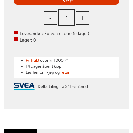
-
+
Leverandør:
Forventet om (
5
dager)
Lager:
0
Fri frakt
over kr 1000,-*
14 dager åpent kjøp
Les her om kjøp og
retur
Delbetaling fra 241,-/måned