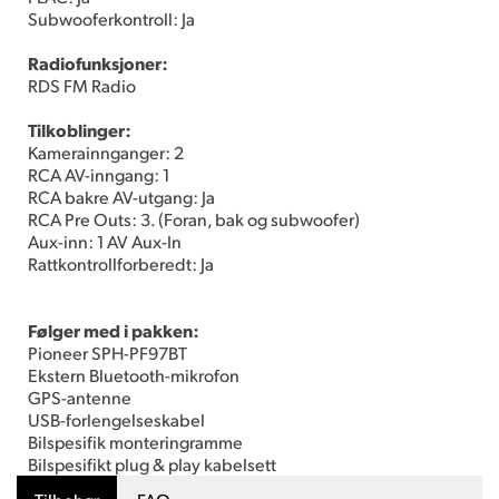
Subwooferkontroll: Ja
Radiofunksjoner:
RDS FM Radio
Tilkoblinger:
Kamerainnganger: 2
RCA AV-inngang: 1
RCA bakre AV-utgang: Ja
RCA Pre Outs: 3. (Foran, bak og subwoofer)
Aux-inn: 1 AV Aux-In
Rattkontrollforberedt: Ja
Følger med i pakken:
Pioneer SPH-PF97BT
Ekstern Bluetooth-mikrofon
GPS-antenne
USB-forlengelseskabel
Bilspesifik monteringramme
Bilspesifikt plug & play kabelsett