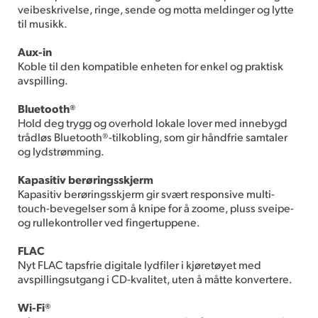
veibeskrivelse, ringe, sende og motta meldinger og lytte
til musikk.
Aux-in
Koble til den kompatible enheten for enkel og praktisk
avspilling.
Bluetooth®
Hold deg trygg og overhold lokale lover med innebygd
trådløs Bluetooth®-tilkobling, som gir håndfrie samtaler
og lydstrømming.
Kapasitiv berøringsskjerm
Kapasitiv berøringsskjerm gir svært responsive multi-
touch-bevegelser som å knipe for å zoome, pluss sveipe-
og rullekontroller ved fingertuppene.
FLAC
Nyt FLAC tapsfrie digitale lydfiler i kjøretøyet med
avspillingsutgang i CD-kvalitet, uten å måtte konvertere.
Wi-Fi®