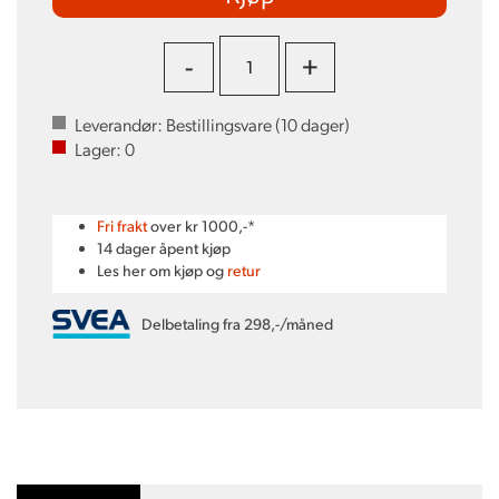
-
+
Leverandør:
Bestillingsvare (
10
dager)
Lager:
0
Fri frakt
over kr 1000,-*
14 dager åpent kjøp
Les her om kjøp og
retur
Delbetaling fra 298,-/måned