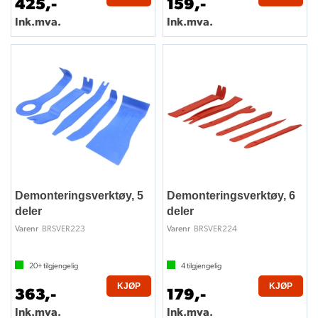
425,-
159,-
Ink.mva.
Ink.mva.
Demonteringsverktøy, 5
Demonteringsverktøy, 6
deler
deler
BRSVER223
BRSVER224
Varenr
Varenr
20+
tilgjengelig
4
tilgjengelig
KJØP
KJØP
363,-
179,-
Ink.mva.
Ink.mva.