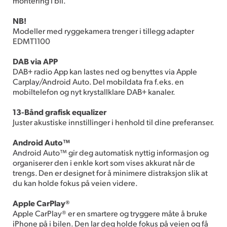
montering i bil.
NB!
Modeller med ryggekamera trenger i tillegg adapter
EDMT1100
DAB via APP
DAB+ radio App kan lastes ned og benyttes via Apple
Carplay/Android Auto. Del mobildata fra f.eks. en
mobiltelefon og nyt krystallklare DAB+ kanaler.
13-Bånd grafisk equalizer
Juster akustiske innstillinger i henhold til dine preferanser.
Android Auto™
Android Auto™ gir deg automatisk nyttig informasjon og
organiserer den i enkle kort som vises akkurat når de
trengs. Den er designet for å minimere distraksjon slik at
du kan holde fokus på veien videre.
Apple CarPlay®
Apple CarPlay® er en smartere og tryggere måte å bruke
iPhone på i bilen. Den lar deg holde fokus på veien og få