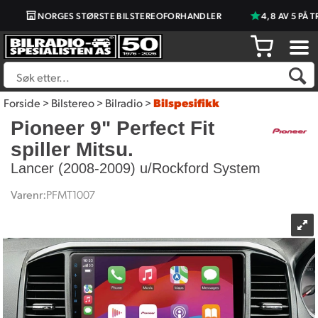
NORGES STØRSTE BILSTEREOFORHANDLER
4,8 AV 5 PÅ TRU
Forside
>
Bilstereo
>
Bilradio
>
Bilspesifikk
Pioneer 9" Perfect Fit
spiller Mitsu.
Lancer (2008-2009) u/Rockford System
Varenr:
PFMT1007