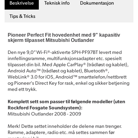
Beskrivelse
Teknisk info
Dokumentasjon
Tips & Tricks
Pioneer Perfect Fit hovedenhet med 9" kapasitiv
skjerm tilpasset Mitsubishi Outlander
Den nye 9,0” Wi-Fi®-aktiverte SPH-PF97BT levert med
innfellingsramme, multifunksjonsadapter etc. spesielt
tilpasset din bil. Med Apple CarPlay® (trådløst og kablet),
Android Auto™ (trådløst og kablet), Bluetooth®,
WebLink® 3.0 for iOS, Android™ smarttelefon/nettbrett
og Pioneer's Direct Key for rask, enkel og sikker betjening
med ett trykk.
Komplett sett som passer til følgende modeller (uten
Rockford Fosgate Soundsystem):
Mitsubishi Outlander 2008 - 2009
Merk! Dette settet inneholder de delene man trenger.
Ramme, adaptere, radio etc. må settes sammen før