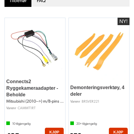
Tilbehør
FAQ
Connects2
Demonteringsverktøy, 4
Ryggekameraadapter -
deler
Beholde
Mitsubishi (2010-->) m/8-pins plugg
BRSVER221
Varenr
CAMMT1RT
Varenr
10
tilgjengelig
20+
tilgjengelig
KJØP
KJØP