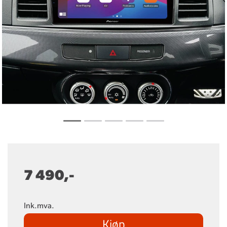
7 490,-
Ink.mva.
Kjøp