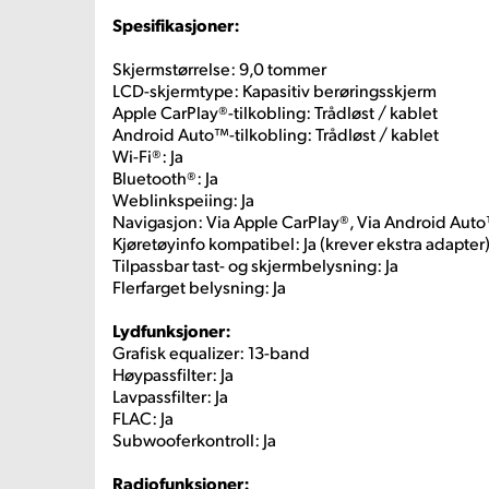
Spesifikasjoner:
Skjermstørrelse: 9,0 tommer
LCD-skjermtype: Kapasitiv berøringsskjerm
Apple CarPlay®-tilkobling: Trådløst / kablet
Android Auto™-tilkobling: Trådløst / kablet
Wi-Fi®: Ja
Bluetooth®: Ja
Weblinkspeiing: Ja
Navigasjon: Via Apple CarPlay®, Via Android Aut
Kjøretøyinfo kompatibel: Ja (krever ekstra adapter
Tilpassbar tast- og skjermbelysning: Ja
Flerfarget belysning: Ja
Lydfunksjoner:
Grafisk equalizer: 13-band
Høypassfilter: Ja
Lavpassfilter: Ja
FLAC: Ja
Subwooferkontroll: Ja
Radiofunksjoner: