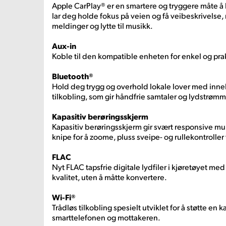
Apple CarPlay® er en smartere og tryggere måte å 
lar deg holde fokus på veien og få veibeskrivelse,
meldinger og lytte til musikk.
Aux-in
Koble til den kompatible enheten for enkel og prak
Bluetooth®
Hold deg trygg og overhold lokale lover med inne
tilkobling, som gir håndfrie samtaler og lydstrømm
Kapasitiv berøringsskjerm
Kapasitiv berøringsskjerm gir svært responsive m
knipe for å zoome, pluss sveipe- og rullekontrolle
FLAC
Nyt FLAC tapsfrie digitale lydfiler i kjøretøyet me
kvalitet, uten å måtte konvertere.
Wi-Fi®
Trådløs tilkobling spesielt utviklet for å støtte en 
smarttelefonen og mottakeren.