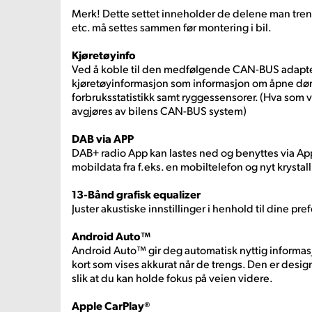
Merk! Dette settet inneholder de delene man tren
etc. må settes sammen før montering i bil.
Kjøretøyinfo
Ved å koble til den medfølgende CAN-BUS adapte
kjøretøyinformasjon som informasjon om åpne døre
forbruksstatistikk samt ryggessensorer. (Hva som 
avgjøres av bilens CAN-BUS system)
DAB via APP
DAB+ radio App kan lastes ned og benyttes via Ap
mobildata fra f.eks. en mobiltelefon og nyt krystal
13-Bånd grafisk equalizer
Juster akustiske innstillinger i henhold til dine pre
Android Auto™
Android Auto™ gir deg automatisk nyttig informasj
kort som vises akkurat når de trengs. Den er desig
slik at du kan holde fokus på veien videre.
Apple CarPlay®