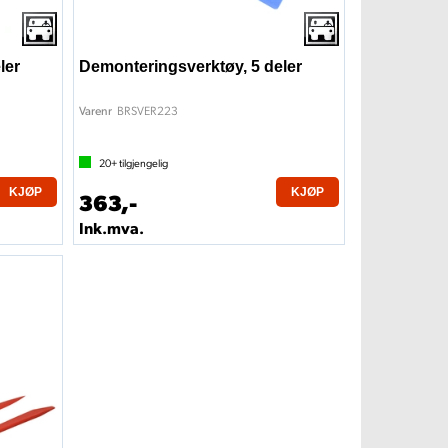
ler
Demonteringsverktøy, 5 deler
BRSVER223
Varenr
20+
tilgjengelig
KJØP
KJØP
363,-
Ink.mva.