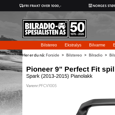
FRI FRAKT OVER 1000,-
NORGES STØ
Bilstereo
Ekstralys
Bilvarme
B
Her er du nå:
Forside
>
Bilstereo
>
Bilradio
>
Bil
Pioneer 9" Perfect Fit spi
Spark (2013-2015) Pianolakk
Varenr:
PFCV1005