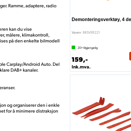
ger. Ramme, adaptere, radio
Demonteringsverktøy, 4 de
ren kan du vise
BRSVER221
Varenr
r, målere, klimakontroll,
vises på den enkelte bilmodell
20+
tilgjengelig
159,-
ple Carplay/Android Auto. Del
Ink.mva.
lklare DAB+ kanaler.
feranser.
on og organiserer den i enkle
net for å minimere distraksjon