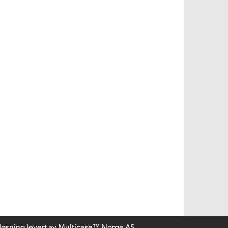
løsning
levert av
Multicase™ Norge AS