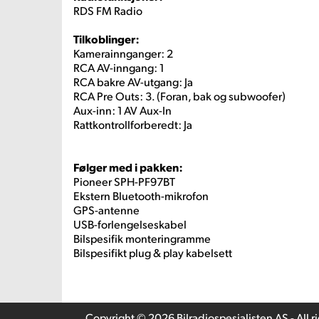
RDS FM Radio
Tilkoblinger:
Kamerainnganger: 2
RCA AV-inngang: 1
RCA bakre AV-utgang: Ja
RCA Pre Outs: 3. (Foran, bak og subwoofer)
Aux-inn: 1 AV Aux-In
Rattkontrollforberedt: Ja
Følger med i pakken:
Pioneer SPH-PF97BT
Ekstern Bluetooth-mikrofon
GPS-antenne
USB-forlengelseskabel
Bilspesifik monteringramme
Bilspesifikt plug & play kabelsett
Copyright © 2026 Bilradiospesialisten AS - All r