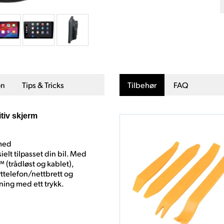
on
Tips & Tricks
Tilbehør
FAQ
tiv skjerm
 med
elt tilpasset din bil. Med
 (trådløst og kablet),
ttelefon/nettbrett og
ening med ett trykk.
: