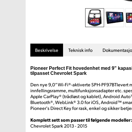
Beskrivelse
Teknisk info
Dokumentasj
Pioneer Perfect Fit hovedenhet med 9" kapasi
tilpasset Chevrolet Spark
Den nye 9,0” Wi-Fi®-aktiverte SPH-PF97BTlevert
innfellingsramme, multifunksjonsadapter etc. spesi
Apple CarPlay® (trådløst og kablet), Android Auto™
Bluetooth®, WebLink® 3.0 for iOS, Android™ smar
Pioneer's Direct Key for rask, enkel og sikker betj
Komplett sett som passer til følgende modeller
Chevrolet Spark 2013 - 2015