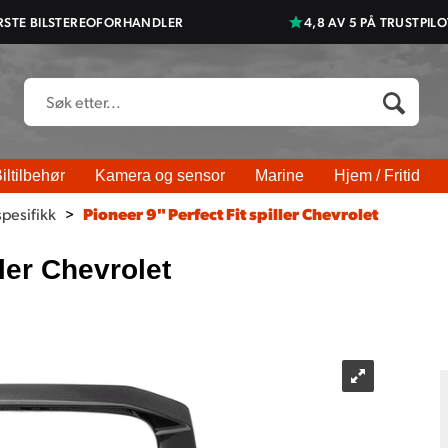
RSTE BILSTEREOFORHANDLER
4,8 AV 5 PÅ TRUSTPILO
iltilbehør
Kamera og sensor
Marine
Hjem / Fritid
spesifikk
>
Pioneer 9" Perfect Fit spiller Chevrolet
ller Chevrolet