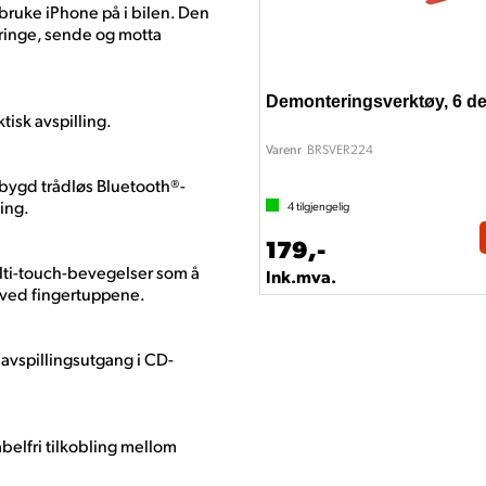
bruke iPhone på i bilen. Den
 ringe, sende og motta
Demonteringsverktøy, 6 de
tisk avspilling.
BRSVER224
Varenr
bygd trådløs Bluetooth®-
ing.
4
tilgjengelig
179,-
ulti-touch-bevegelser som å
Ink.mva.
r ved fingertuppene.
d avspillingsutgang i CD-
kabelfri tilkobling mellom