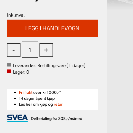
Ink.mva.
-
+
Leverandør:
Bestillingsvare (
11
dager)
Lager:
0
Fri frakt
over kr 1000,-*
14 dager åpent kjøp
Les her om kjøp og
retur
Delbetaling fra 308,-/måned