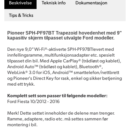
Beskrivelse
Teknisk info
Dokumentasjon
Tips & Tricks
Pioneer SPH-PF97BT Trapezoid hovedenhet med 9"
kapasitiv skjerm tilpasset utvalgte Ford modeller.
Den nye 9,0” Wi-Fi®-aktiverte SPH-PF97BTlevert med
innfellingsramme, multifunksjonsadapter etc. spesielt
tilpasset din bil. Med Apple CarPlay® (trådløst og kablet),
Android Auto™ (trådløst og kablet), Bluetooth®,
WebLink® 3.0 for iOS, Android™ smarttelefon/nettbrett
og Pioneer's Direct Key for rask, enkel og sikker betjening
med ett trykk.
Komplett sett som passer til følgende modeller:
Ford Fiesta 10/2012 - 2016
Merk! Dette settet inneholder de delene man trenger.
Ramme, adaptere, radio etc. må settes sammen før
montering i bil.