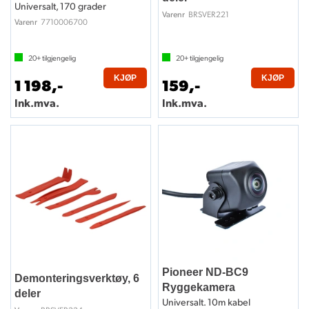
Universalt, 170 grader
BRSVER221
Varenr
7710006700
Varenr
20+
tilgjengelig
20+
tilgjengelig
KJØP
KJØP
1 198,-
159,-
Ink.mva.
Ink.mva.
Pioneer ND-BC9
Demonteringsverktøy, 6
Ryggekamera
deler
Universalt. 10m kabel