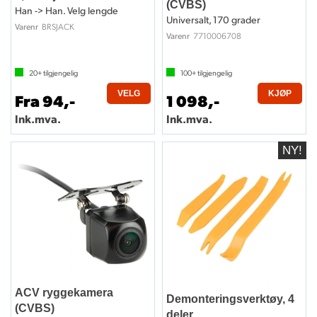
(CVBS)
Han -> Han. Velg lengde
Universalt, 170 grader
BRSJACK
Varenr
7710006708
Varenr
20+
tilgjengelig
100+
tilgjengelig
VELG
KJØP
Fra 94,-
1 098,-
Ink.mva.
Ink.mva.
ACV ryggekamera
Demonteringsverktøy, 4
(CVBS)
deler