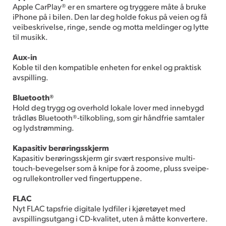
Apple CarPlay® er en smartere og tryggere måte å bruke
iPhone på i bilen. Den lar deg holde fokus på veien og få
veibeskrivelse, ringe, sende og motta meldinger og lytte
til musikk.
Aux-in
Koble til den kompatible enheten for enkel og praktisk
avspilling.
Bluetooth®
Hold deg trygg og overhold lokale lover med innebygd
trådløs Bluetooth®-tilkobling, som gir håndfrie samtaler
og lydstrømming.
Kapasitiv berøringsskjerm
Kapasitiv berøringsskjerm gir svært responsive multi-
touch-bevegelser som å knipe for å zoome, pluss sveipe-
og rullekontroller ved fingertuppene.
FLAC
Nyt FLAC tapsfrie digitale lydfiler i kjøretøyet med
avspillingsutgang i CD-kvalitet, uten å måtte konvertere.