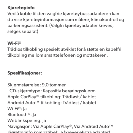
Kjøretøyinfo
Ved å koble til den valgfrie kjøretøybussadapteren kan
du vise kjøretøyinformasjon som målere, klimakontroll og
parkeringsassistent. (Valgfri kjøretøyadapter kreves,
selges separat)
Wi-Fi®
Trådløs tilkobling spesielt utviklet for å støtte en kabelfri
tilkobling mellom smarttelefonen og mottakeren.
Spesifikasjoner:
Skjermstørrelse: 9,0 tommer
LCD-skjermtype: Kapasitiv berøringsskjerm
Apple CarPlay®-tilkobling: Trådløst / kablet
Android Auto™-tilkobling: Trådløst / kablet
Wi-Fi®: Ja
Bluetooth®: Ja
Weblinkspeiing: Ja
Navigasjon: Via Apple CarPlay®, Via Android Auto™
Kjøretøyinfo kompatibel: Ja (krever ekstra adapter)