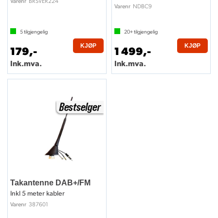
BRSVER224
Varenr
NDBC9
Varenr
5
tilgjengelig
20+
tilgjengelig
KJØP
KJØP
179,-
1 499,-
Ink.mva.
Ink.mva.
Takantenne DAB+/FM
Inkl 5 meter kabler
387601
Varenr