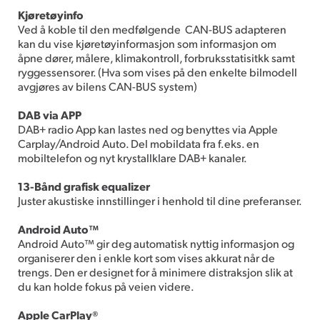
Kjøretøyinfo
Ved å koble til den medfølgende CAN-BUS adapteren
kan du vise kjøretøyinformasjon som informasjon om
åpne dører, målere, klimakontroll, forbruksstatisitkk samt
ryggessensorer. (Hva som vises på den enkelte bilmodell
avgjøres av bilens CAN-BUS system)
DAB via APP
DAB+ radio App kan lastes ned og benyttes via Apple
Carplay/Android Auto. Del mobildata fra f.eks. en
mobiltelefon og nyt krystallklare DAB+ kanaler.
13-Bånd grafisk equalizer
Juster akustiske innstillinger i henhold til dine preferanser.
Android Auto™
Android Auto™ gir deg automatisk nyttig informasjon og
organiserer den i enkle kort som vises akkurat når de
trengs. Den er designet for å minimere distraksjon slik at
du kan holde fokus på veien videre.
Apple CarPlay®