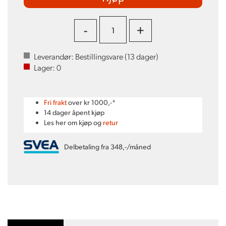
-
+
Leverandør:
Bestillingsvare (
13
dager)
Lager:
0
Fri frakt
over kr 1000,-*
14 dager åpent kjøp
Les her om kjøp og
retur
Delbetaling fra 348,-/måned