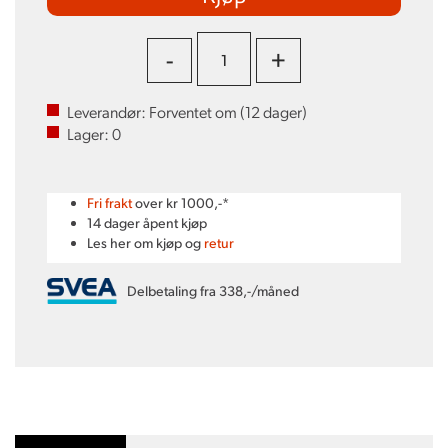
-
+
Leverandør:
Forventet om (
12
dager)
Lager:
0
Fri frakt
over kr 1000,-*
14 dager åpent kjøp
Les her om kjøp og
retur
Delbetaling fra 338,-/måned