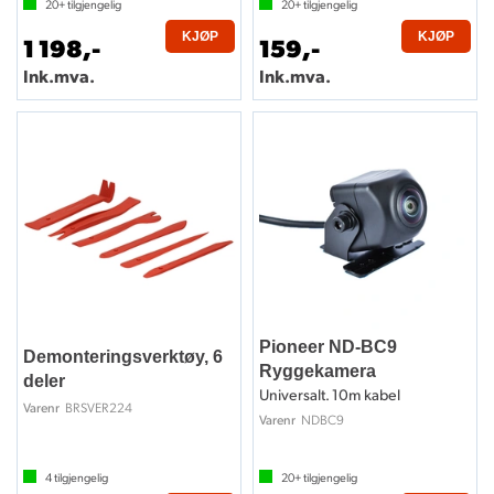
20+
tilgjengelig
20+
tilgjengelig
KJØP
KJØP
1 198,-
159,-
Ink.mva.
Ink.mva.
Pioneer ND-BC9
Demonteringsverktøy, 6
Ryggekamera
deler
Universalt. 10m kabel
BRSVER224
Varenr
NDBC9
Varenr
4
tilgjengelig
20+
tilgjengelig