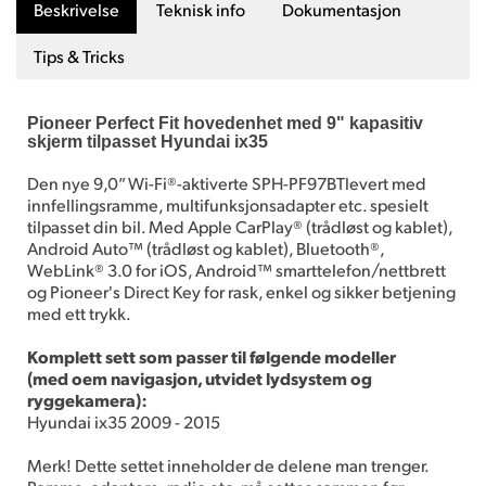
Beskrivelse
Teknisk info
Dokumentasjon
Tips & Tricks
Pioneer Perfect Fit hovedenhet med 9" kapasitiv
skjerm tilpasset Hyundai ix35
Den nye 9,0” Wi-Fi®-aktiverte SPH-PF97BTlevert med
innfellingsramme, multifunksjonsadapter etc. spesielt
tilpasset din bil. Med Apple CarPlay® (trådløst og kablet),
Android Auto™ (trådløst og kablet), Bluetooth®,
WebLink® 3.0 for iOS, Android™ smarttelefon/nettbrett
og Pioneer's Direct Key for rask, enkel og sikker betjening
med ett trykk.
Komplett sett som passer til følgende modeller
(med oem navigasjon, utvidet lydsystem og
ryggekamera):
Hyundai ix35 2009 - 2015
Merk! Dette settet inneholder de delene man trenger.