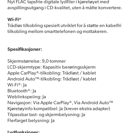
Nyt FLAC tapsfrie digitale lydfiler i kjøretøyet med
avspillingsutgang i CD-kvalitet, uten å måtte konvertere.
Wi-Fi®
Trådløs tilkobling spesielt utviklet for å støtte en kabelfri
tilkobling mellom smarttelefonen og mottakeren.
Spesifikasjoner:
Skjermstørrelse: 9,0 tommer
LCD-skjermtype: Kapasitiv berøringsskjerm
Apple CarPlay®-tilkobling: Trådløst / kablet
Android Auto™-tilkobling: Trådløst / kablet
Wi-Fi®: Ja
Bluetooth®: Ja
Weblinkspeiing: Ja
Navigasjon: Via Apple CarPlay®, Via Android Auto™
Kjøretøyinfo kompatibel: Ja (krever ekstra adapter)
Tilpassbar tast- og skjermbelysning: Ja
Flerfarget belysning: Ja
Lydfunksjoner: