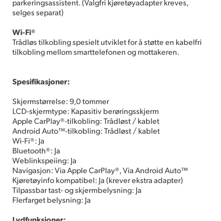
parkeringsassistent. (Valgfri kjøretøyadapter kreves,
selges separat)
Wi-Fi®
Trådløs tilkobling spesielt utviklet for å støtte en kabelfri
tilkobling mellom smarttelefonen og mottakeren.
Spesifikasjoner:
Skjermstørrelse: 9,0 tommer
LCD-skjermtype: Kapasitiv berøringsskjerm
Apple CarPlay®-tilkobling: Trådløst / kablet
Android Auto™-tilkobling: Trådløst / kablet
Wi-Fi®: Ja
Bluetooth®: Ja
Weblinkspeiing: Ja
Navigasjon: Via Apple CarPlay®, Via Android Auto™
Kjøretøyinfo kompatibel: Ja (krever ekstra adapter)
Tilpassbar tast- og skjermbelysning: Ja
Flerfarget belysning: Ja
Lydfunksjoner: