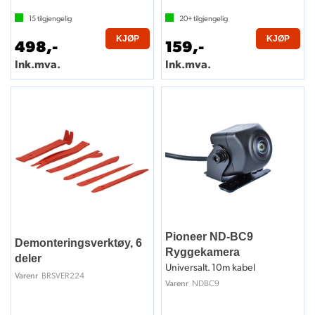
15
tilgjengelig
20+
tilgjengelig
KJØP
KJØP
498,-
159,-
Ink.mva.
Ink.mva.
Pioneer ND-BC9
Demonteringsverktøy, 6
Ryggekamera
deler
Universalt. 10m kabel
BRSVER224
Varenr
NDBC9
Varenr