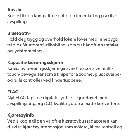
Aux-in
Koble til den kompatible enheten for enkel og praktisk
avspilling.
Bluetooth®
Hold deg trygg og overhold lokale lover med innebygd
trådløs Bluetooth®-tilkobling, som gir håndfrie samtaler
og lydstrømming.
Kapasitiv berøringsskjerm
Kapasitiv berøringsskjerm gir svært responsive multi-
touch-bevegelser som å knipe for å zoome, pluss sveipe-
og rullekontroller ved fingertuppene.
FLAC
Nyt FLAC tapsfrie digitale lydfiler i kjøretøyet med
avspillingsutgang i CD-kvalitet, uten å måtte konvertere.
Kjøretøyinfo
Ved å koble til den valgfrie kjøretøybussadapteren kan
du vise kjøretøyinformasjon som målere, klimakontroll og