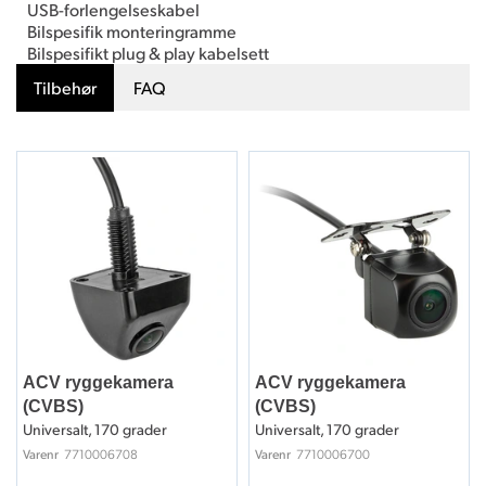
USB-forlengelseskabel
Bilspesifik monteringramme
Bilspesifikt plug & play kabelsett
Tilbehør
FAQ
ACV ryggekamera
ACV ryggekamera
(CVBS)
(CVBS)
Universalt, 170 grader
Universalt, 170 grader
7710006708
7710006700
Varenr
Varenr