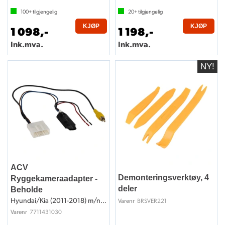
100+
tilgjengelig
20+
tilgjengelig
KJØP
KJØP
1 098,-
1 198,-
Ink.mva.
Ink.mva.
ACV
Demonteringsverktøy, 4
Ryggekameraadapter -
deler
Beholde
Hyundai/Kia (2011-2018) m/navigasjon
BRSVER221
Varenr
7711431030
Varenr