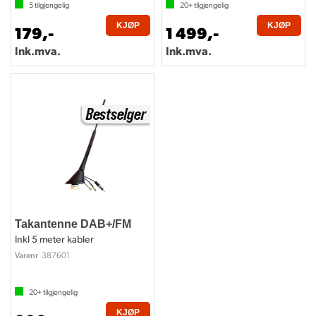
5
tilgjengelig
20+
tilgjengelig
KJØP
KJØP
179,-
1 499,-
Ink.mva.
Ink.mva.
Takantenne DAB+/FM
Inkl 5 meter kabler
387601
Varenr
20+
tilgjengelig
KJØP