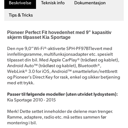
Beskrivelse
Teknisk info
Dokumentasjon
Tips & Tricks
Pioneer Perfect Fit hovedenhet med 9" kapasitiv
skjerm tilpasset Kia Sportage
Den nye 9,0” Wi-Fi®-aktiverte SPH-PF97BTlevert med
innfellingsramme, multifunksjonsadapter etc. spesielt
tilpasset din bil. Med Apple CarPlay® (trådløst og kablet),
Android Auto™ (trådløst og kablet), Bluetooth®,
WebLink® 3.0 for iOS, Android™ smarttelefon/nettbrett
og Pioneer's Direct Key for rask, enkel og sikker betjening
med ett trykk.
Passer til følgende modeller (uten utvidet lydsystem):
Kia Sportage 2010 - 2015
Merk! Dette settet inneholder de delene man trenger.
Ramme, adaptere, radio etc. må settes sammen før
montering i bil.