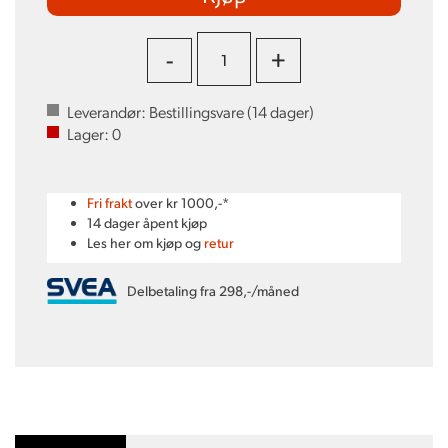
-
+
Leverandør:
Bestillingsvare (
14
dager)
Lager:
0
Fri frakt
over kr 1000,-*
14 dager åpent kjøp
Les her om kjøp og
retur
Delbetaling fra 298,-/måned