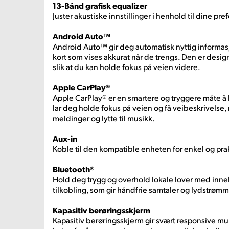
13-Bånd grafisk equalizer
Juster akustiske innstillinger i henhold til dine pre
Android Auto™
Android Auto™ gir deg automatisk nyttig informasj
kort som vises akkurat når de trengs. Den er desig
slik at du kan holde fokus på veien videre.
Apple CarPlay®
Apple CarPlay® er en smartere og tryggere måte å 
lar deg holde fokus på veien og få veibeskrivelse,
meldinger og lytte til musikk.
Aux-in
Koble til den kompatible enheten for enkel og prak
Bluetooth®
Hold deg trygg og overhold lokale lover med inne
tilkobling, som gir håndfrie samtaler og lydstrømm
Kapasitiv berøringsskjerm
Kapasitiv berøringsskjerm gir svært responsive m