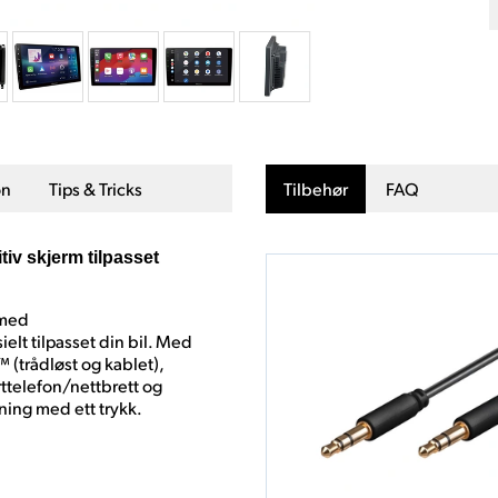
on
Tips & Tricks
Tilbehør
FAQ
iv skjerm tilpasset
 med
elt tilpasset din bil. Med
 (trådløst og kablet),
ttelefon/nettbrett og
ening med ett trykk.