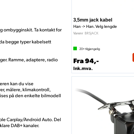
3,5mm jack kabel
Han -> Han. Velg lengde
gg ombygginskit. Ta kontakt for
BRSJACK
Varenr
da begge typer kabelsett
20+
tilgjengelig
Fra 94,-
ger. Ramme, adaptere, radio
Ink.mva.
ren kan du vise
r, målere, klimakontroll,
vises på den enkelte bilmodell
ple Carplay/Android Auto. Del
lklare DAB+ kanaler.