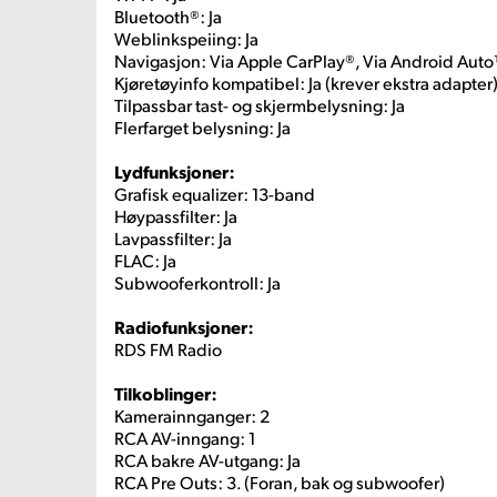
Bluetooth®: Ja
Weblinkspeiing: Ja
Navigasjon: Via Apple CarPlay®, Via Android Aut
Kjøretøyinfo kompatibel: Ja (krever ekstra adapter
Tilpassbar tast- og skjermbelysning: Ja
Flerfarget belysning: Ja
Lydfunksjoner:
Grafisk equalizer: 13-band
Høypassfilter: Ja
Lavpassfilter: Ja
FLAC: Ja
Subwooferkontroll: Ja
Radiofunksjoner:
RDS FM Radio
Tilkoblinger:
Kamerainnganger: 2
RCA AV-inngang: 1
RCA bakre AV-utgang: Ja
RCA Pre Outs: 3. (Foran, bak og subwoofer)