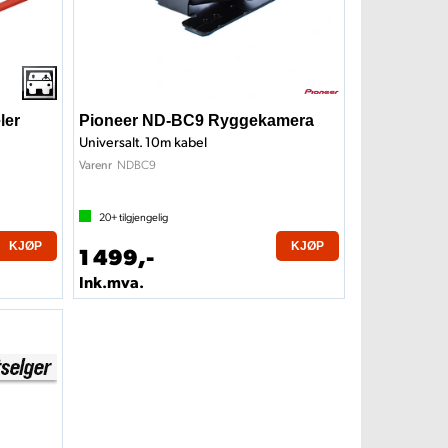
ler
Pioneer ND-BC9 Ryggekamera
Universalt. 10m kabel
NDBC9
Varenr
20+
tilgjengelig
KJØP
KJØP
1 499,-
Ink.mva.