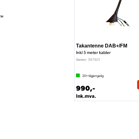
o™
)
Takantenne DAB+/FM
Inkl 5 meter kabler
387601
Varenr
20+
tilgjengelig
990,-
Ink.mva.