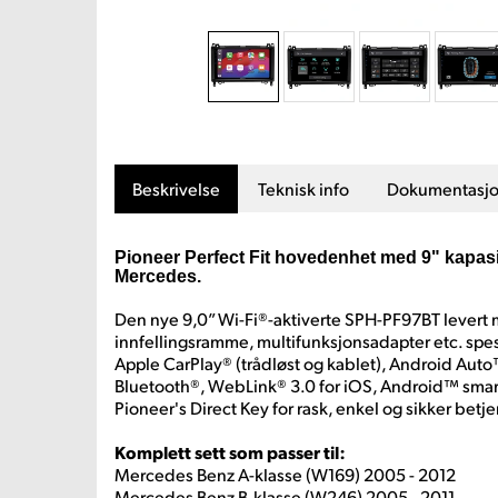
Beskrivelse
Teknisk info
Dokumentasj
Pioneer Perfect Fit hovedenhet med 9" kapasit
Mercedes.
Den nye 9,0” Wi-Fi®-aktiverte SPH-PF97BT levert
innfellingsramme, multifunksjonsadapter etc. spesi
Apple CarPlay® (trådløst og kablet), Android Auto™
Bluetooth®, WebLink® 3.0 for iOS, Android™ smar
Pioneer's Direct Key for rask, enkel og sikker betj
Komplett sett som passer til:
Mercedes Benz A-klasse (W169) 2005 - 2012
Mercedes Benz B-klasse (W246) 2005 - 2011