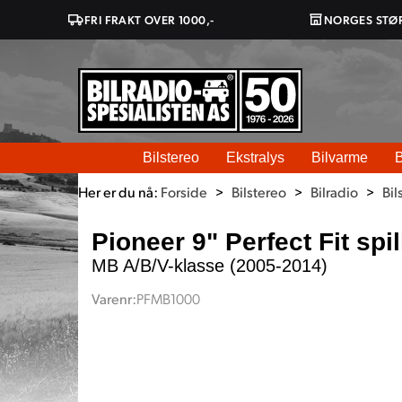
FRI FRAKT OVER 1000,-
NORGES STØ
Bilstereo
Ekstralys
Bilvarme
B
Her er du nå:
Forside
>
Bilstereo
>
Bilradio
>
Bil
Pioneer 9" Perfect Fit spi
MB A/B/V-klasse (2005-2014)
Varenr:
PFMB1000