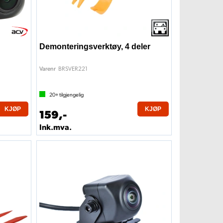
Demonteringsverktøy, 4 deler
BRSVER221
Varenr
20+
tilgjengelig
KJØP
KJØP
159,-
Ink.mva.