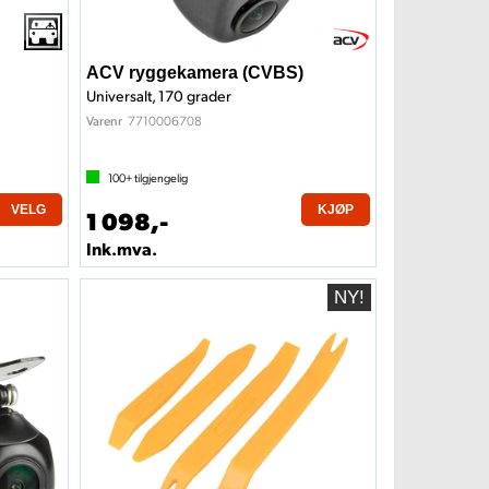
ACV ryggekamera (CVBS)
Universalt, 170 grader
7710006708
Varenr
100+
tilgjengelig
VELG
KJØP
1 098,-
Ink.mva.