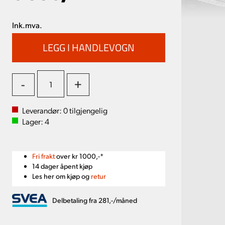
Ink.mva.
-
+
Leverandør:
0
tilgjengelig
Lager:
4
Fri frakt
over kr 1000,-*
14 dager åpent kjøp
Les her om kjøp og
retur
Delbetaling fra 281,-/måned