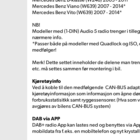
Mercedes Benz Viano (W639) 2007 - 2014*
Mercedes Benz Vito (W639) 2007 - 2014*
NB!
Modeller med (1-DIN) Audio 5 radio trenger i tille
nærmere info.
*Passer både på modeller med Quadlock og ISO, 
medfølger!
Merk! Dette settet inneholder de delene man tren
etc. må settes sammen før montering i bil.
Kjøretøyinfo
Ved å koble til den medfølgende CAN-BUS adapte
kjøretøyinformasjon som informasjon om åpne døre
forbruksstatisitkk samt ryggessensorer. (Hva som 
avgjøres av bilens CAN-BUS system)
DAB via APP
DAB+ radio App kan lastes ned og benyttes via Ap
mobildata fra f.eks. en mobiltelefon og nyt krystal