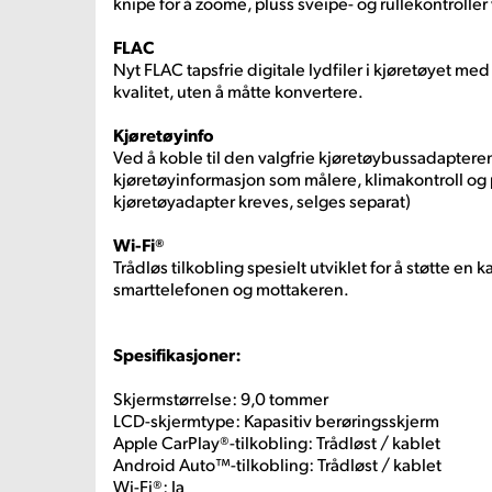
knipe for å zoome, pluss sveipe- og rullekontrolle
FLAC
Nyt FLAC tapsfrie digitale lydfiler i kjøretøyet me
kvalitet, uten å måtte konvertere.
Kjøretøyinfo
Ved å koble til den valgfrie kjøretøybussadaptere
kjøretøyinformasjon som målere, klimakontroll og p
kjøretøyadapter kreves, selges separat)
Wi-Fi®
Trådløs tilkobling spesielt utviklet for å støtte en 
smarttelefonen og mottakeren.
Spesifikasjoner:
Skjermstørrelse: 9,0 tommer
LCD-skjermtype: Kapasitiv berøringsskjerm
Apple CarPlay®-tilkobling: Trådløst / kablet
Android Auto™-tilkobling: Trådløst / kablet
Wi-Fi®: Ja