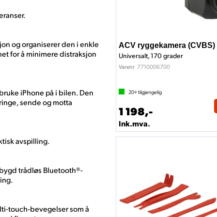
feranser.
on og organiserer den i enkle
ACV ryggekamera (CVBS)
net for å minimere distraksjon
Universalt, 170 grader
7710006700
Varenr
bruke iPhone på i bilen. Den
20+
tilgjengelig
 ringe, sende og motta
1 198,-
Ink.mva.
tisk avspilling.
bygd trådløs Bluetooth®-
ing.
ulti-touch-bevegelser som å