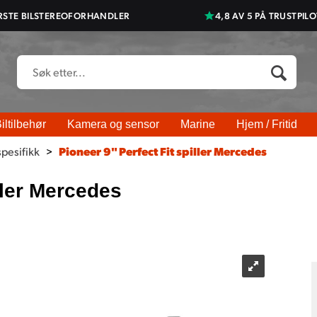
RSTE BILSTEREOFORHANDLER
4,8 AV 5 PÅ TRUSTPILO
iltilbehør
Kamera og sensor
Marine
Hjem / Fritid
spesifikk
>
Pioneer 9" Perfect Fit spiller Mercedes
ller Mercedes