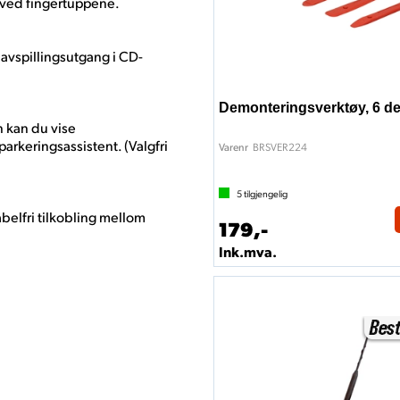
r ved fingertuppene.
d avspillingsutgang i CD-
Demonteringsverktøy, 6 de
n kan du vise
arkeringsassistent. (Valgfri
BRSVER224
Varenr
5
tilgjengelig
kabelfri tilkobling mellom
179,-
Ink.mva.