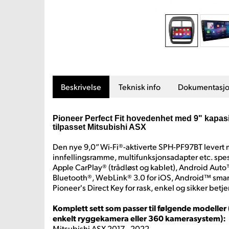
Beskrivelse
Teknisk info
Dokumentasj
Pioneer Perfect Fit hovedenhet med 9" kapasi
tilpasset Mitsubishi ASX
Den nye 9,0” Wi-Fi®-aktiverte SPH-PF97BT levert
innfellingsramme, multifunksjonsadapter etc. spesi
Apple CarPlay® (trådløst og kablet), Android Auto™
Bluetooth®, WebLink® 3.0 for iOS, Android™ smar
Pioneer's Direct Key for rask, enkel og sikker betj
Komplett sett som passer til følgende modelle
enkelt ryggekamera eller 360 kamerasystem):
Mitsubishi ASX 2017 - 2022