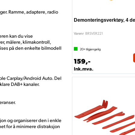
ger. Ramme, adaptere, radio
Demonteringsverktøy, 4 de
BRSVER221
Varenr
ren kan du vise
r, målere, klimakontroll,
vises på den enkelte bilmodell
20+
tilgjengelig
159,-
Ink.mva.
ple Carplay/Android Auto. Del
lklare DAB+ kanaler.
feranser.
on og organiserer den i enkle
net for å minimere distraksjon