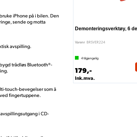
bruke iPhone på i bilen. Den
 ringe, sende og motta
Demonteringsverktøy, 6 de
BRSVER224
Varenr
tisk avspilling.
4
tilgjengelig
bygd trådløs Bluetooth®-
179,-
ing.
Ink.mva.
ulti-touch-bevegelser som å
r ved fingertuppene.
d avspillingsutgang i CD-