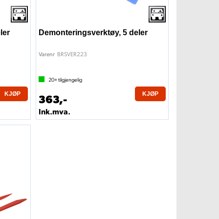
ler
Demonteringsverktøy, 5 deler
BRSVER223
Varenr
20+
tilgjengelig
KJØP
KJØP
363,-
Ink.mva.