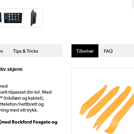
on
Tips & Tricks
Tilbehør
FAQ
tiv skjerm
 med
elt tilpasset din bil. Med
 (trådløst og kablet),
ttelefon/nettbrett og
ening med ett trykk.
r (med Rockford Fosgate og