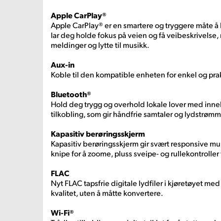
Apple CarPlay®
Apple CarPlay® er en smartere og tryggere måte å 
lar deg holde fokus på veien og få veibeskrivelse,
meldinger og lytte til musikk.
Aux-in
Koble til den kompatible enheten for enkel og prak
Bluetooth®
Hold deg trygg og overhold lokale lover med inne
tilkobling, som gir håndfrie samtaler og lydstrømm
Kapasitiv berøringsskjerm
Kapasitiv berøringsskjerm gir svært responsive m
knipe for å zoome, pluss sveipe- og rullekontrolle
FLAC
Nyt FLAC tapsfrie digitale lydfiler i kjøretøyet me
kvalitet, uten å måtte konvertere.
Wi-Fi®