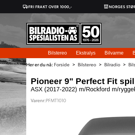
FRI FRAKT OVER 1000,-
NORGES STØ
Bilstereo
Ekstralys
Bilvarme
B
Her er du nå:
Forside
>
Bilstereo
>
Bilradio
>
Bil
Pioneer 9" Perfect Fit spil
ASX (2017-2022) m/Rockford m/rygge
Varenr:
PFMT1010