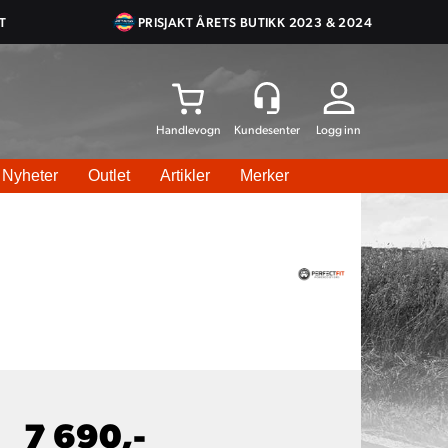
T
PRISJAKT ÅRETS BUTIKK 2023 & 2024
Logg inn
Nyheter
Outlet
Artikler
Merker
7 690,-