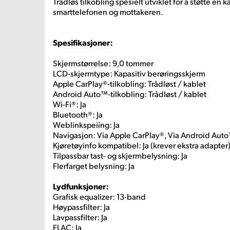
Trådløs tilkobling spesielt utviklet for å støtte en 
smarttelefonen og mottakeren.
Spesifikasjoner:
Skjermstørrelse: 9,0 tommer
LCD-skjermtype: Kapasitiv berøringsskjerm
Apple CarPlay®-tilkobling: Trådløst / kablet
Android Auto™-tilkobling: Trådløst / kablet
Wi-Fi®: Ja
Bluetooth®: Ja
Weblinkspeiing: Ja
Navigasjon: Via Apple CarPlay®, Via Android Aut
Kjøretøyinfo kompatibel: Ja (krever ekstra adapter
Tilpassbar tast- og skjermbelysning: Ja
Flerfarget belysning: Ja
Lydfunksjoner:
Grafisk equalizer: 13-band
Høypassfilter: Ja
Lavpassfilter: Ja
FLAC: Ja