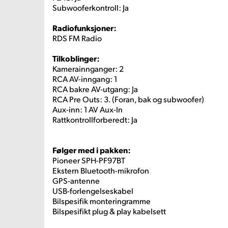
Subwooferkontroll: Ja
Radiofunksjoner:
RDS FM Radio
Tilkoblinger:
Kamerainnganger: 2
RCA AV-inngang: 1
RCA bakre AV-utgang: Ja
RCA Pre Outs: 3. (Foran, bak og subwoofer)
Aux-inn: 1 AV Aux-In
Rattkontrollforberedt: Ja
Følger med i pakken:
Pioneer SPH-PF97BT
Ekstern Bluetooth-mikrofon
GPS-antenne
USB-forlengelseskabel
Bilspesifik monteringramme
Bilspesifikt plug & play kabelsett