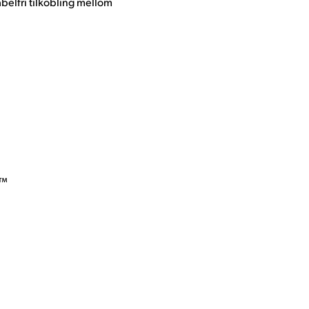
kabelfri tilkobling mellom
o™
)