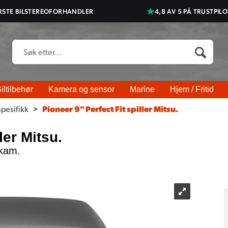
RSTE BILSTEREOFORHANDLER
4,8 AV 5 PÅ TRUSTPILO
iltilbehør
Kamera og sensor
Marine
Hjem / Fritid
spesifikk
>
Pioneer 9" Perfect Fit spiller Mitsu.
ler Mitsu.
kam.