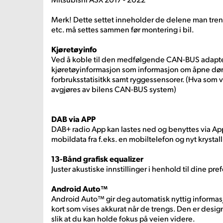
Merk! Dette settet inneholder de delene man tren
etc. må settes sammen før montering i bil.
Kjøretøyinfo
Ved å koble til den medfølgende CAN-BUS adapte
kjøretøyinformasjon som informasjon om åpne døre
forbruksstatisitkk samt ryggessensorer. (Hva som 
avgjøres av bilens CAN-BUS system)
DAB via APP
DAB+ radio App kan lastes ned og benyttes via Ap
mobildata fra f.eks. en mobiltelefon og nyt krystal
13-Bånd grafisk equalizer
Juster akustiske innstillinger i henhold til dine pre
Android Auto™
Android Auto™ gir deg automatisk nyttig informasj
kort som vises akkurat når de trengs. Den er desig
slik at du kan holde fokus på veien videre.