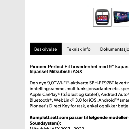
Beskrivelse
Teknisk info
Dokumentasj
Pioneer Perfect Fit hovedenhet med 9" kapasi
tilpasset Mitsubishi ASX
Den nye 9,0” Wi-Fi®-aktiverte SPH-PF97BT levert
innfellingsramme, multifunksjonsadapter etc. spesi
Apple CarPlay® (trådløst og kablet), Android Auto™
Bluetooth®, WebLink® 3.0 for iOS, Android™ smar
Pioneer's Direct Key for rask, enkel og sikker betj
Komplett sett som passer til følgende modeller
Soundsystem):
Mitsubishi ASX 2017 - 2022