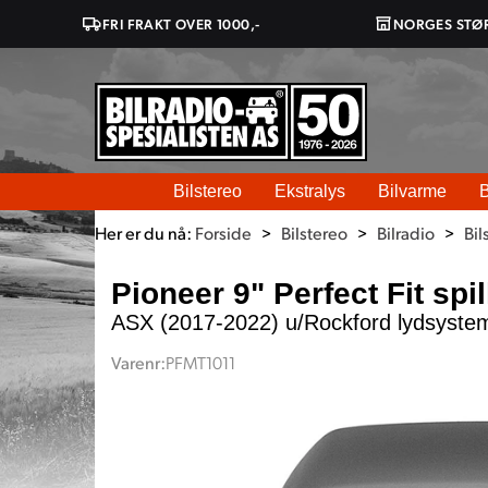
FRI FRAKT OVER 1000,-
NORGES STØ
Bilstereo
Ekstralys
Bilvarme
B
Her er du nå:
Forside
>
Bilstereo
>
Bilradio
>
Bil
Pioneer 9" Perfect Fit spil
ASX (2017-2022) u/Rockford lydsyste
Varenr:
PFMT1011