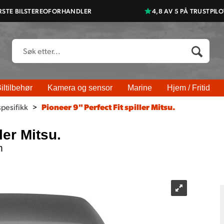
RSTE BILSTEREOFORHANDLER
4,8 AV 5 PÅ TRUSTPILO
iltilbehør
Kamera og sensor
Marine
Hjem / Fritid
spesifikk
>
Pioneer 9" Perfect Fit spiller Mitsu.
ler Mitsu.
m