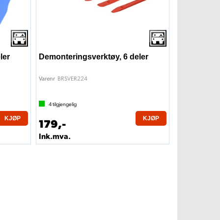
ler
Demonteringsverktøy, 6 deler
BRSVER224
Varenr
4
tilgjengelig
KJØP
KJØP
179,-
Ink.mva.