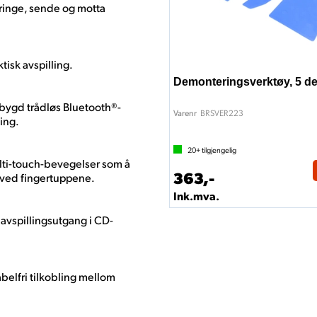
 ringe, sende og motta
tisk avspilling.
Demonteringsverktøy, 5 de
bygd trådløs Bluetooth®-
BRSVER223
Varenr
ing.
20+
tilgjengelig
ulti-touch-bevegelser som å
363,-
r ved fingertuppene.
Ink.mva.
d avspillingsutgang i CD-
kabelfri tilkobling mellom