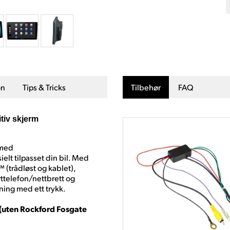
on
Tips & Tricks
Tilbehør
FAQ
tiv skjerm
 med
elt tilpasset din bil. Med
 (trådløst og kablet),
ttelefon/nettbrett og
ening med ett trykk.
 (uten Rockford Fosgate