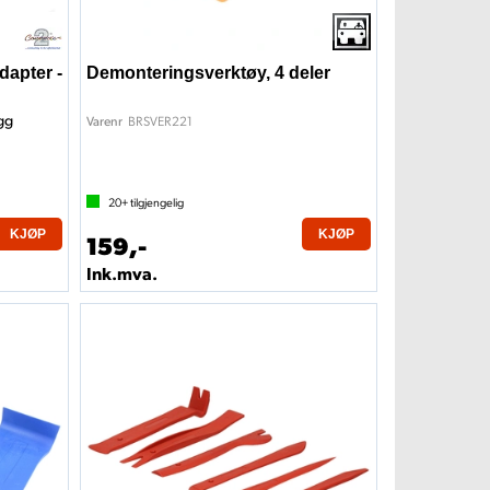
apter -
Demonteringsverktøy, 4 deler
gg
BRSVER221
Varenr
20+
tilgjengelig
KJØP
KJØP
159,-
Ink.mva.