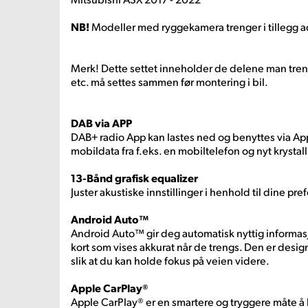
NB!
Modeller med ryggekamera trenger i tillegg a
Merk! Dette settet inneholder de delene man tren
etc. må settes sammen før montering i bil.
DAB via APP
DAB+ radio App kan lastes ned og benyttes via Ap
mobildata fra f.eks. en mobiltelefon og nyt krystal
13-Bånd grafisk equalizer
Juster akustiske innstillinger i henhold til dine pre
Android Auto™
Android Auto™ gir deg automatisk nyttig informasj
kort som vises akkurat når de trengs. Den er desig
slik at du kan holde fokus på veien videre.
Apple CarPlay®
Apple CarPlay® er en smartere og tryggere måte å 