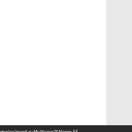
løsning
levert av
Multicase™ Norge AS