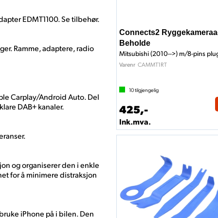
dapter EDMT1100. Se tilbehør.
Connects2 Ryggekameraad
Beholde
ger. Ramme, adaptere, radio
Mitsubishi (2010-->) m/8-pins plu
CAMMT1RT
Varenr
10
tilgjengelig
ple Carplay/Android Auto. Del
lklare DAB+ kanaler.
425,-
Ink.mva.
feranser.
on og organiserer den i enkle
net for å minimere distraksjon
bruke iPhone på i bilen. Den