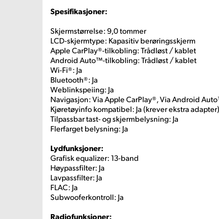
Spesifikasjoner:
Skjermstørrelse: 9,0 tommer
LCD-skjermtype: Kapasitiv berøringsskjerm
Apple CarPlay®-tilkobling: Trådløst / kablet
Android Auto™-tilkobling: Trådløst / kablet
Wi-Fi®: Ja
Bluetooth®: Ja
Weblinkspeiing: Ja
Navigasjon: Via Apple CarPlay®, Via Android Aut
Kjøretøyinfo kompatibel: Ja (krever ekstra adapter
Tilpassbar tast- og skjermbelysning: Ja
Flerfarget belysning: Ja
Lydfunksjoner:
Grafisk equalizer: 13-band
Høypassfilter: Ja
Lavpassfilter: Ja
FLAC: Ja
Subwooferkontroll: Ja
Radiofunksjoner: