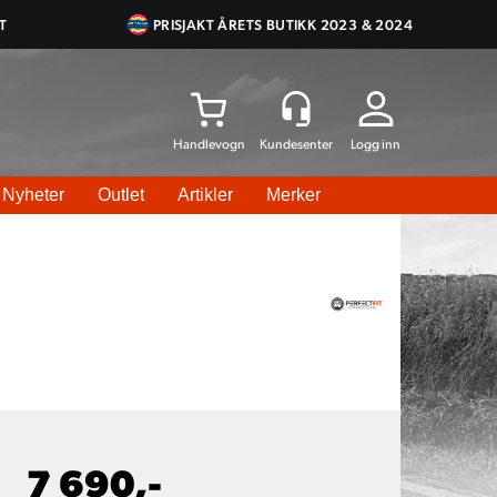
T
PRISJAKT ÅRETS BUTIKK 2023 & 2024
Logg inn
Nyheter
Outlet
Artikler
Merker
7 690,-