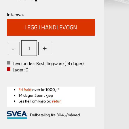
Ink.mva.
-
+
Leverandør:
Bestillingsvare (
14
dager)
Lager:
0
Fri frakt
over kr 1000,-*
14 dager åpent kjøp
Les her om kjøp og
retur
Delbetaling fra 304,-/måned