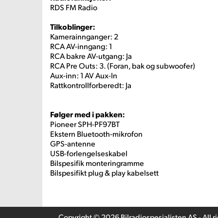
RDS FM Radio
Tilkoblinger:
Kamerainnganger: 2
RCA AV-inngang: 1
RCA bakre AV-utgang: Ja
RCA Pre Outs: 3. (Foran, bak og subwoofer)
Aux-inn: 1 AV Aux-In
Rattkontrollforberedt: Ja
Følger med i pakken:
Pioneer SPH-PF97BT
Ekstern Bluetooth-mikrofon
GPS-antenne
USB-forlengelseskabel
Bilspesifik monteringramme
Bilspesifikt plug & play kabelsett
Copyright © 2026 Bilradiospesialisten AS - All r