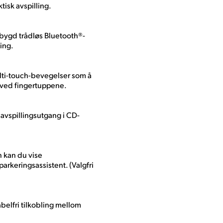
tisk avspilling.
bygd trådløs Bluetooth®-
ing.
ulti-touch-bevegelser som å
r ved fingertuppene.
d avspillingsutgang i CD-
n kan du vise
arkeringsassistent. (Valgfri
kabelfri tilkobling mellom