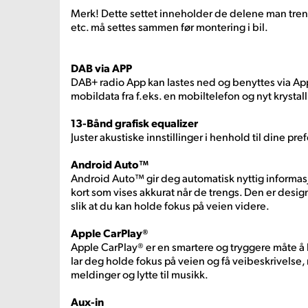
Merk! Dette settet inneholder de delene man tren
etc. må settes sammen før montering i bil.
DAB via APP
DAB+ radio App kan lastes ned og benyttes via Ap
mobildata fra f.eks. en mobiltelefon og nyt krystal
13-Bånd grafisk equalizer
Juster akustiske innstillinger i henhold til dine pre
Android Auto™
Android Auto™ gir deg automatisk nyttig informasj
kort som vises akkurat når de trengs. Den er desig
slik at du kan holde fokus på veien videre.
Apple CarPlay®
Apple CarPlay® er en smartere og tryggere måte å 
lar deg holde fokus på veien og få veibeskrivelse,
meldinger og lytte til musikk.
Aux-in