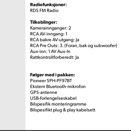
Radiofunksjoner:
RDS FM Radio
Tilkoblinger:
Kamerainnganger: 2
RCA AV-inngang: 1
RCA bakre AV-utgang: Ja
RCA Pre Outs: 3. (Foran, bak og subwoofer)
Aux-inn: 1 AV Aux-In
Rattkontrollforberedt: Ja
Følger med i pakken:
Pioneer SPH-PF97BT
Ekstern Bluetooth-mikrofon
GPS-antenne
USB-forlengelseskabel
Bilspesifik monteringramme
Bilspesifikt plug & play kabelsett