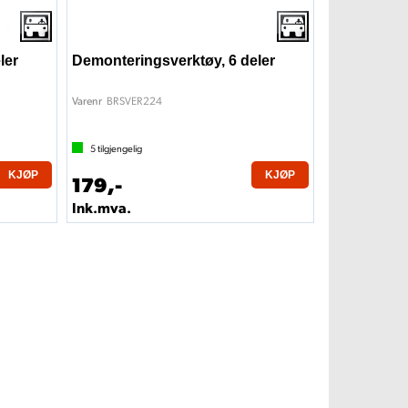
ler
Demonteringsverktøy, 6 deler
BRSVER224
Varenr
5
tilgjengelig
KJØP
KJØP
179,-
Ink.mva.