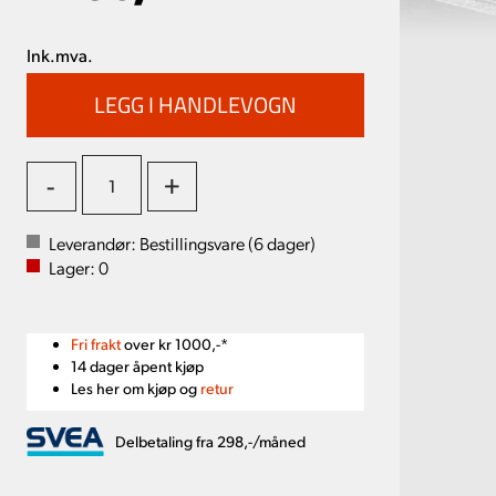
Ink.mva.
-
+
Leverandør:
Bestillingsvare (
6
dager)
Lager:
0
Fri frakt
over kr 1000,-*
14 dager åpent kjøp
Les her om kjøp og
retur
Delbetaling fra 298,-/måned