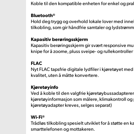
Koble til den kompatible enheten for enkel og prak
Bluetooth®
Hold deg trygg og overhold lokale lover med inne
tilkobling, som gir håndfrie samtaler og lydstrømm
Kapasitiv berøringsskjerm
Kapasitiv berøringsskjerm gir svært responsive m
knipe for å zoome, pluss sveipe- og rullekontrolle
FLAC
Nyt FLAC tapsfrie digitale lydfiler i kjøretøyet me
kvalitet, uten å måtte konvertere.
Kjøretøyinfo
Ved å koble til den valgfrie kjøretøybussadaptere
kjøretøyinformasjon som målere, klimakontroll og p
kjøretøyadapter kreves, selges separat)
Wi-Fi®
Trådløs tilkobling spesielt utviklet for å støtte en 
smarttelefonen og mottakeren.