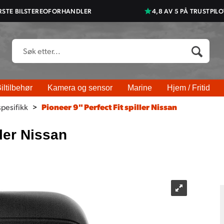
RSTE BILSTEREOFORHANDLER
4,8 AV 5 PÅ TRUSTPILO
iltilbehør
Kamera og sensor
Marine
Hjem / Fritid
spesifikk
>
Pioneer 9" Perfect Fit spiller Nissan
ller Nissan