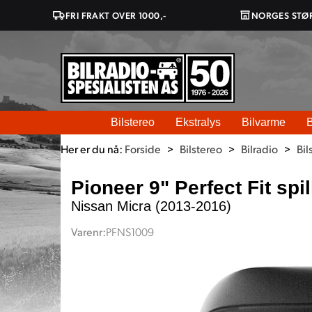
FRI FRAKT OVER 1000,-
NORGES STØ
Bilstereo
Ekstralys
Bilvarme
B
Her er du nå:
Forside
>
Bilstereo
>
Bilradio
>
Bil
Pioneer 9" Perfect Fit spi
Nissan Micra (2013-2016)
Varenr:
PFNS1009