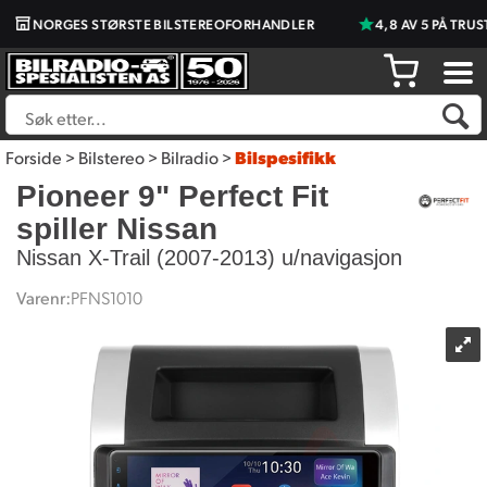
NORGES STØRSTE BILSTEREOFORHANDLER
4,8 AV 5 PÅ TRUSTP
Forside
>
Bilstereo
>
Bilradio
>
Bilspesifikk
Pioneer 9" Perfect Fit
spiller Nissan
Nissan X-Trail (2007-2013) u/navigasjon
Varenr:
PFNS1010