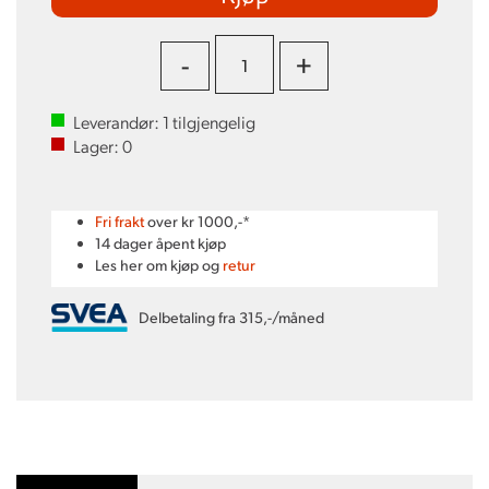
-
+
Leverandør:
1
tilgjengelig
Lager:
0
Fri frakt
over kr 1000,-*
14 dager åpent kjøp
Les her om kjøp og
retur
Delbetaling fra 315,-/måned