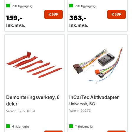
20+
tilgjengelig
20+
tilgjengelig
KJØP
KJØP
159,-
363,-
Ink.mva.
Ink.mva.
Demonteringsverktøy, 6
InCarTec Aktivadapter
Universalt, ISO
deler
20273
Varenr
BRSVER224
Varenr
4
tilgjengelig
11
tilgjengelig