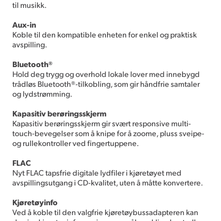
til musikk.
Aux-in
Koble til den kompatible enheten for enkel og praktisk
avspilling.
Bluetooth®
Hold deg trygg og overhold lokale lover med innebygd
trådløs Bluetooth®-tilkobling, som gir håndfrie samtaler
og lydstrømming.
Kapasitiv berøringsskjerm
Kapasitiv berøringsskjerm gir svært responsive multi-
touch-bevegelser som å knipe for å zoome, pluss sveipe-
og rullekontroller ved fingertuppene.
FLAC
Nyt FLAC tapsfrie digitale lydfiler i kjøretøyet med
avspillingsutgang i CD-kvalitet, uten å måtte konvertere.
Kjøretøyinfo
Ved å koble til den valgfrie kjøretøybussadapteren kan