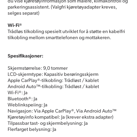
du vise kjøretøyinformasjon som målere, klimakontroll og
parkeringsassistent. (Valgfri kjøretøyadapter kreves,
selges separat)
Wi-Fi®
Trådløs tilkobling spesielt utviklet for å støtte en kabelfri
tilkobling mellom smarttelefonen og mottakeren.
Spesifikasjoner:
Skjermstørrelse: 9,0 tommer
LCD-skjermtype: Kapasitiv berøringsskjerm
Apple CarPlay®-tilkobling: Trådløst / kablet
Android Auto™-tilkobling: Trådløst / kablet
Wi-Fi®: Ja
Bluetooth®: Ja
Weblinkspeiing: Ja
Navigasjon: Via Apple CarPlay®, Via Android Auto™
Kjøretøyinfo kompatibel: Ja (krever ekstra adapter)
Tilpassbar tast- og skjermbelysning: Ja
Flerfarget belysning: Ja