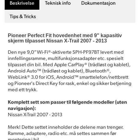
Beskrivelse
Teknisk info
Dokumentasjon
Tips & Tricks
Pioneer Perfect Fit hovedenhet med 9" kapasitiv
skjerm tilpasset Nissan X-Trail 2007 - 2013
Den nye 9,0” Wi-Fi®-aktiverte SPH-PF97BT levert med
innfellingsramme, multifunksjonsadapter etc. spesielt
tilpasset din bil. Med Apple CarPlay® (trådløst og kablet),
Android Auto™ (trådløst og kablet), Bluetooth®,
WebLink® 3.0 for iOS, Android™ smarttelefon/nettbrett
og Pioneer's Direct Key for rask, enkel og sikker betjening
med ett trykk.
Komplett sett som passer til følgende modeller (uten
navigasjon):
Nissan X-Trail 2007 - 2013
Merk! Dette settet inneholder de delene man trenger.
Ramme, adaptere, radio etc. må settes sammen før
montering i bil.