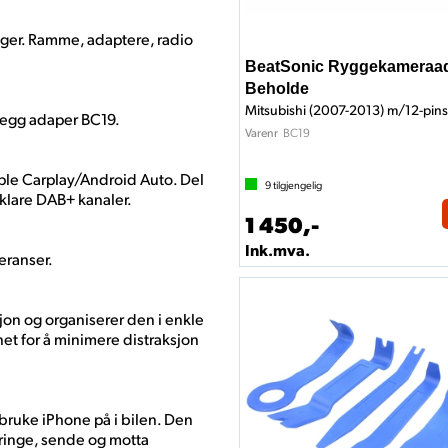
ger. Ramme, adaptere, radio
BeatSonic Ryggekameraad
Beholde
Mitsubishi (2007-2013) m/12-pins
legg adaper BC19.
BC19
Varenr
ple Carplay/Android Auto. Del
9
tilgjengelig
lklare DAB+ kanaler.
1 450,-
Ink.mva.
feranser.
on og organiserer den i enkle
net for å minimere distraksjon
bruke iPhone på i bilen. Den
 ringe, sende og motta