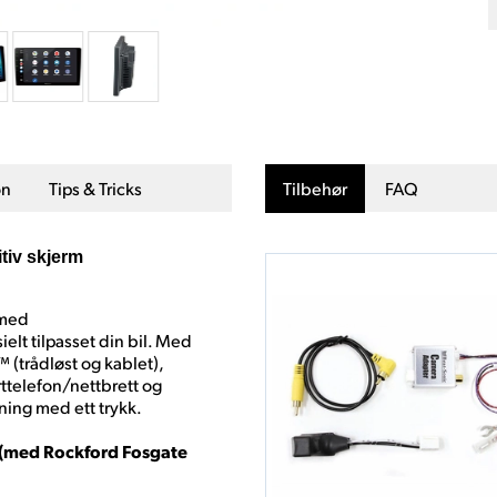
on
Tips & Tricks
Tilbehør
FAQ
tiv skjerm
 med
elt tilpasset din bil. Med
 (trådløst og kablet),
ttelefon/nettbrett og
ening med ett trykk.
r (med Rockford Fosgate