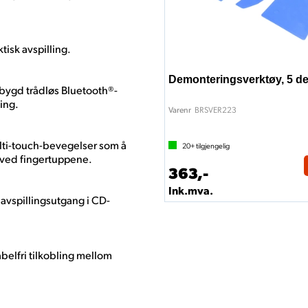
tisk avspilling.
Demonteringsverktøy, 5 de
bygd trådløs Bluetooth®-
ing.
BRSVER223
Varenr
ulti-touch-bevegelser som å
20+
tilgjengelig
r ved fingertuppene.
363,-
Ink.mva.
d avspillingsutgang i CD-
kabelfri tilkobling mellom