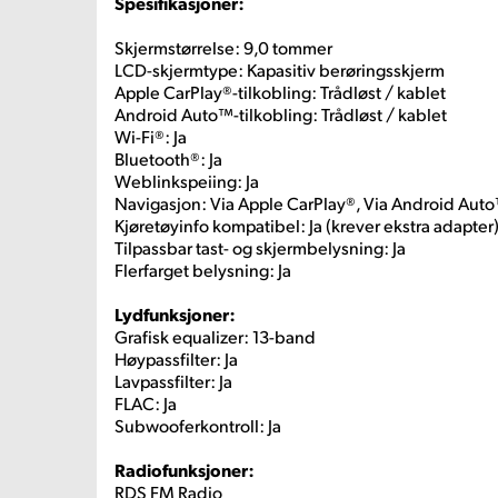
Spesifikasjoner:
Skjermstørrelse: 9,0 tommer
LCD-skjermtype: Kapasitiv berøringsskjerm
Apple CarPlay®-tilkobling: Trådløst / kablet
Android Auto™-tilkobling: Trådløst / kablet
Wi-Fi®: Ja
Bluetooth®: Ja
Weblinkspeiing: Ja
Navigasjon: Via Apple CarPlay®, Via Android Aut
Kjøretøyinfo kompatibel: Ja (krever ekstra adapter
Tilpassbar tast- og skjermbelysning: Ja
Flerfarget belysning: Ja
Lydfunksjoner:
Grafisk equalizer: 13-band
Høypassfilter: Ja
Lavpassfilter: Ja
FLAC: Ja
Subwooferkontroll: Ja
Radiofunksjoner:
RDS FM Radio