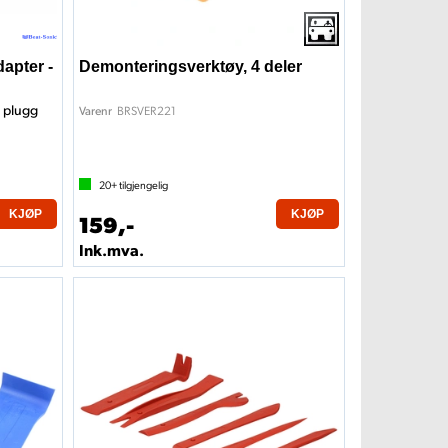
apter -
Demonteringsverktøy, 4 deler
 plugg
BRSVER221
Varenr
20+
tilgjengelig
KJØP
KJØP
159,-
Ink.mva.