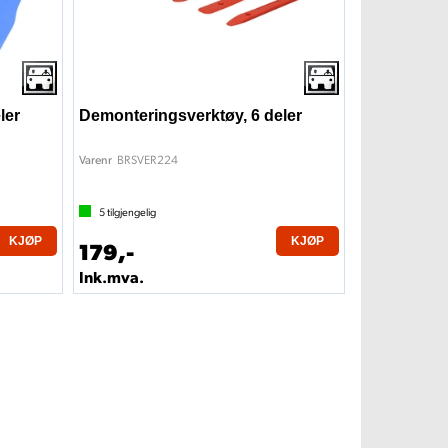
ler
Demonteringsverktøy, 6 deler
BRSVER224
Varenr
5
tilgjengelig
KJØP
KJØP
179,-
Ink.mva.