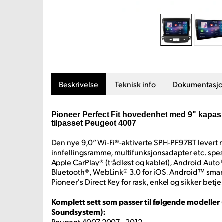
Beskrivelse
Teknisk info
Dokumentasj
Pioneer Perfect Fit hovedenhet med 9" kapasi
tilpasset Peugeot 4007
Den nye 9,0” Wi-Fi®-aktiverte SPH-PF97BT levert
innfellingsramme, multifunksjonsadapter etc. spesi
Apple CarPlay® (trådløst og kablet), Android Auto™
Bluetooth®, WebLink® 3.0 for iOS, Android™ smar
Pioneer's Direct Key for rask, enkel og sikker betj
Komplett sett som passer til følgende modelle
Soundsystem):
Peugeot 4007 2007 - 2012