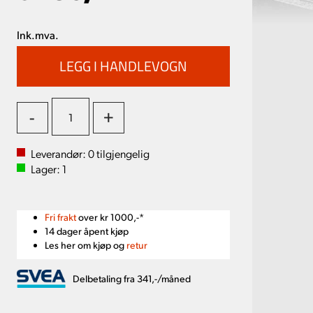
Ink.mva.
-
+
Leverandør:
0
tilgjengelig
Lager:
1
Fri frakt
over kr 1000,-*
14 dager åpent kjøp
Les her om kjøp og
retur
Delbetaling fra 341,-/måned