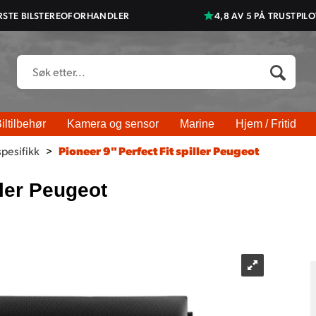
RSTE BILSTEREOFORHANDLER
4,8 AV 5 PÅ TRUSTPILO
iltilbehør
Kamera og sensor
Marine
Hjem / Fritid
spesifikk
>
Pioneer 9" Perfect Fit spiller Peugeot
ller Peugeot