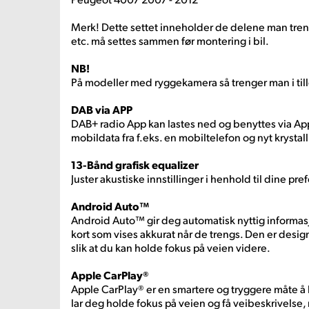
Merk! Dette settet inneholder de delene man tren
etc. må settes sammen før montering i bil.
NB!
På modeller med ryggekamera så trenger man i til
DAB via APP
DAB+ radio App kan lastes ned og benyttes via Ap
mobildata fra f.eks. en mobiltelefon og nyt krystal
13-Bånd grafisk equalizer
Juster akustiske innstillinger i henhold til dine pre
Android Auto™
Android Auto™ gir deg automatisk nyttig informasj
kort som vises akkurat når de trengs. Den er desig
slik at du kan holde fokus på veien videre.
Apple CarPlay®
Apple CarPlay® er en smartere og tryggere måte å 
lar deg holde fokus på veien og få veibeskrivelse,