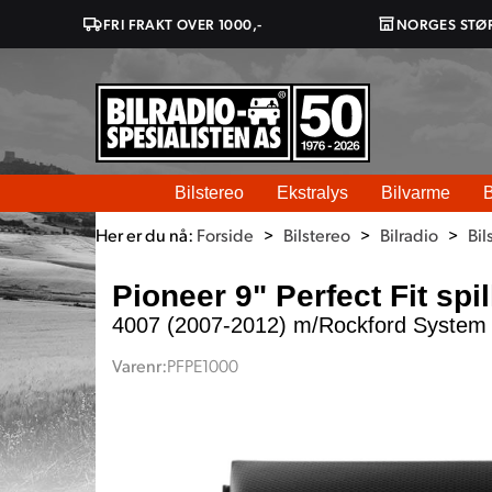
FRI FRAKT OVER 1000,-
NORGES STØ
Bilstereo
Ekstralys
Bilvarme
B
Her er du nå:
Forside
>
Bilstereo
>
Bilradio
>
Bil
Pioneer 9" Perfect Fit spi
4007 (2007-2012) m/Rockford System
Varenr:
PFPE1000