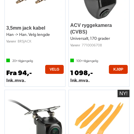
ACV ryggekamera
3,5mm jack kabel
(CVBS)
Han -> Han. Velg lengde
Universalt, 170 grader
BRSJACK
Varenr
7710006708
Varenr
20+
tilgjengelig
100+
tilgjengelig
VELG
KJØP
Fra 94,-
1 098,-
Ink.mva.
Ink.mva.