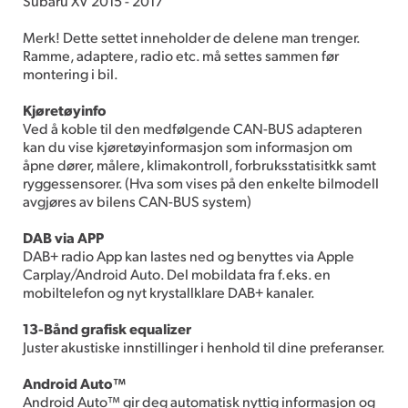
Subaru XV 2015 - 2017
Merk! Dette settet inneholder de delene man trenger.
Ramme, adaptere, radio etc. må settes sammen før
montering i bil.
Kjøretøyinfo
Ved å koble til den medfølgende CAN-BUS adapteren
kan du vise kjøretøyinformasjon som informasjon om
åpne dører, målere, klimakontroll, forbruksstatisitkk samt
ryggessensorer. (Hva som vises på den enkelte bilmodell
avgjøres av bilens CAN-BUS system)
DAB via APP
DAB+ radio App kan lastes ned og benyttes via Apple
Carplay/Android Auto. Del mobildata fra f.eks. en
mobiltelefon og nyt krystallklare DAB+ kanaler.
13-Bånd grafisk equalizer
Juster akustiske innstillinger i henhold til dine preferanser.
Android Auto™
Android Auto™ gir deg automatisk nyttig informasjon og