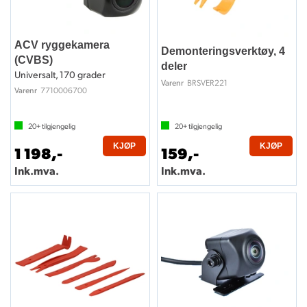
ACV ryggekamera
Demonteringsverktøy, 4
(CVBS)
deler
Universalt, 170 grader
BRSVER221
Varenr
7710006700
Varenr
20+
tilgjengelig
20+
tilgjengelig
KJØP
KJØP
1 198,-
159,-
Ink.mva.
Ink.mva.