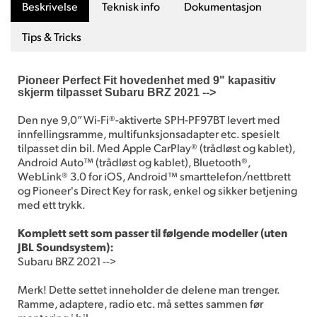
Beskrivelse
Teknisk info
Dokumentasjon
Tips & Tricks
Pioneer Perfect Fit hovedenhet med 9" kapasitiv
skjerm tilpasset Subaru BRZ 2021 -->
Den nye 9,0” Wi-Fi®-aktiverte SPH-PF97BT levert med
innfellingsramme, multifunksjonsadapter etc. spesielt
tilpasset din bil. Med Apple CarPlay® (trådløst og kablet),
Android Auto™ (trådløst og kablet), Bluetooth®,
WebLink® 3.0 for iOS, Android™ smarttelefon/nettbrett
og Pioneer's Direct Key for rask, enkel og sikker betjening
med ett trykk.
Komplett sett som passer til følgende modeller (uten
JBL Soundsystem):
Subaru BRZ 2021 -->
Merk! Dette settet inneholder de delene man trenger.
Ramme, adaptere, radio etc. må settes sammen før