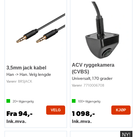
ACV ryggekamera
3,5mm jack kabel
(CVBS)
Han -> Han. Velg lengde
Universalt, 170 grader
BRSJACK
Varenr
7710006708
Varenr
20+
tilgjengelig
100+
tilgjengelig
VELG
KJØP
Fra 94,-
1 098,-
Ink.mva.
Ink.mva.