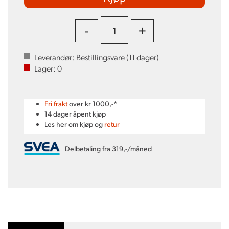
-
+
Leverandør:
Bestillingsvare (
11
dager)
Lager:
0
Fri frakt
over kr 1000,-*
14 dager åpent kjøp
Les her om kjøp og
retur
Delbetaling fra 319,-/måned