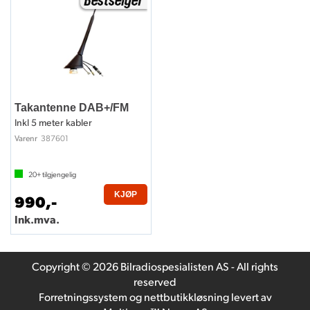
Takantenne DAB+/FM
Inkl 5 meter kabler
387601
Varenr
20+
tilgjengelig
KJØP
990,-
Ink.mva.
Copyright © 2026 Bilradiospesialisten AS - All rights
reserved
Forretningssystem
og
nettbutikkløsning
levert av