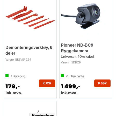
Pioneer ND-BC9
Demonteringsverktøy, 6
Ryggekamera
deler
Universalt. 10m kabel
BRSVER224
Varenr
NDBC9
Varenr
4
tilgjengelig
20+
tilgjengelig
KJØP
KJØP
179,-
1 499,-
Ink.mva.
Ink.mva.