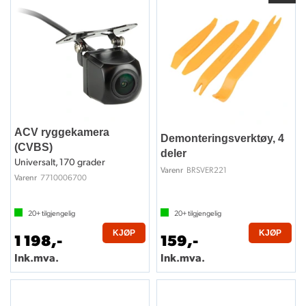
ACV ryggekamera
Demonteringsverktøy, 4
(CVBS)
deler
Universalt, 170 grader
BRSVER221
Varenr
7710006700
Varenr
20+
tilgjengelig
20+
tilgjengelig
KJØP
KJØP
1 198,-
159,-
Ink.mva.
Ink.mva.