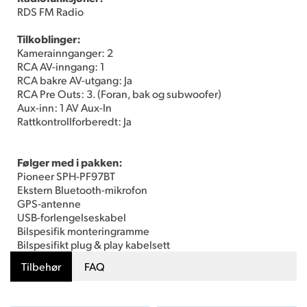
RDS FM Radio
Tilkoblinger:
Kamerainnganger: 2
RCA AV-inngang: 1
RCA bakre AV-utgang: Ja
RCA Pre Outs: 3. (Foran, bak og subwoofer)
Aux-inn: 1 AV Aux-In
Rattkontrollforberedt: Ja
Følger med i pakken:
Pioneer SPH-PF97BT
Ekstern Bluetooth-mikrofon
GPS-antenne
USB-forlengelseskabel
Bilspesifik monteringramme
Bilspesifikt plug & play kabelsett
Tilbehør
FAQ