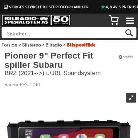
NORGES STØRSTE BILSTEREOFORHANDLER
4,8 AV 5 PÅ TRUSTPI
Forside
>
Bilstereo
>
Bilradio
>
Bilspesifikk
Pioneer 9" Perfect Fit
spiller Subaru
BRZ (2021-->) u/JBL Soundsystem
Varenr:
PFSU1010