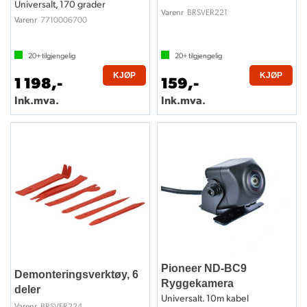
Universalt, 170 grader
BRSVER221
Varenr
7710006700
Varenr
20+
tilgjengelig
20+
tilgjengelig
KJØP
KJØP
1 198,-
159,-
Ink.mva.
Ink.mva.
Pioneer ND-BC9
Demonteringsverktøy, 6
Ryggekamera
deler
Universalt. 10m kabel
BRSVER224
Varenr