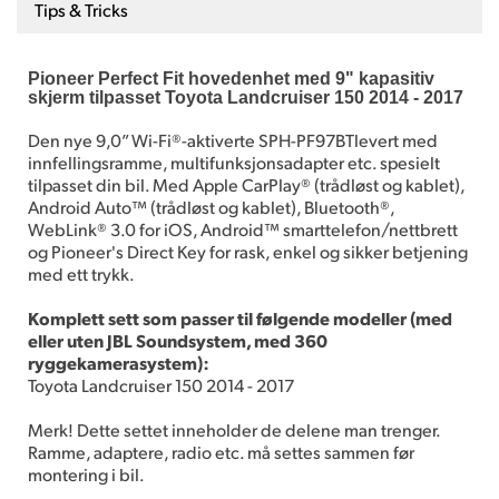
Tips & Tricks
Pioneer Perfect Fit hovedenhet med 9" kapasitiv
skjerm tilpasset Toyota Landcruiser 150 2014 - 2017
Den nye 9,0” Wi-Fi®-aktiverte SPH-PF97BTlevert med
innfellingsramme, multifunksjonsadapter etc. spesielt
tilpasset din bil. Med Apple CarPlay® (trådløst og kablet),
Android Auto™ (trådløst og kablet), Bluetooth®,
WebLink® 3.0 for iOS, Android™ smarttelefon/nettbrett
og Pioneer's Direct Key for rask, enkel og sikker betjening
med ett trykk.
Komplett sett som passer til følgende modeller
(med
eller uten JBL Soundsystem, med 360
ryggekamerasystem):
Toyota Landcruiser 150 2014 - 2017
Merk! Dette settet inneholder de delene man trenger.
Ramme, adaptere, radio etc. må settes sammen før
montering i bil.