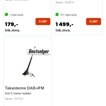
NDBC9
Varenr
5
tilgjengelig
20+
tilgjengelig
KJØP
KJØP
179,-
1 499,-
Ink.mva.
Ink.mva.
Takantenne DAB+/FM
Inkl 5 meter kabler
387601
Varenr