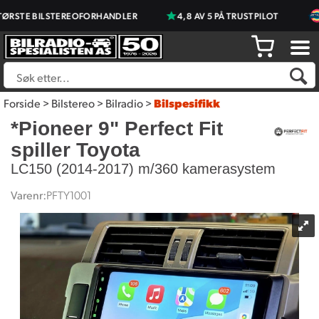
STE BILSTEREOFORHANDLER
4,8 AV 5 PÅ TRUSTPILOT
P
Forside
>
Bilstereo
>
Bilradio
>
Bilspesifikk
*Pioneer 9" Perfect Fit
spiller Toyota
LC150 (2014-2017) m/360 kamerasystem
Varenr:
PFTY1001