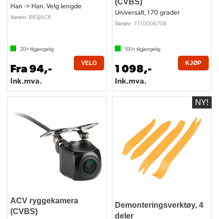
(CVBS)
Han -> Han. Velg lengde
Universalt, 170 grader
BRSJACK
Varenr
7710006708
Varenr
20+
tilgjengelig
100+
tilgjengelig
VELG
KJØP
Fra 94,-
1 098,-
Ink.mva.
Ink.mva.
ACV ryggekamera
Demonteringsverktøy, 4
(CVBS)
deler