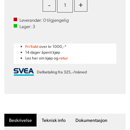
-
+
Leverandør:
0
tilgjengelig
Lager:
3
Fri frakt
over kr 1000,-*
14 dager åpent kjøp
Les her om kjøp og
retur
Delbetaling fra 325,-/måned
Beskrivelse
Teknisk info
Dokumentasjon