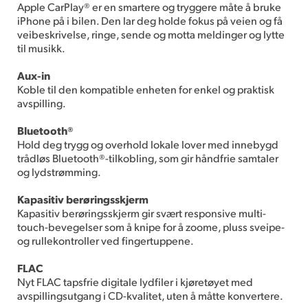
Apple CarPlay® er en smartere og tryggere måte å bruke
iPhone på i bilen. Den lar deg holde fokus på veien og få
veibeskrivelse, ringe, sende og motta meldinger og lytte
til musikk.
Aux-in
Koble til den kompatible enheten for enkel og praktisk
avspilling.
Bluetooth®
Hold deg trygg og overhold lokale lover med innebygd
trådløs Bluetooth®-tilkobling, som gir håndfrie samtaler
og lydstrømming.
Kapasitiv berøringsskjerm
Kapasitiv berøringsskjerm gir svært responsive multi-
touch-bevegelser som å knipe for å zoome, pluss sveipe-
og rullekontroller ved fingertuppene.
FLAC
Nyt FLAC tapsfrie digitale lydfiler i kjøretøyet med
avspillingsutgang i CD-kvalitet, uten å måtte konvertere.