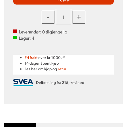
-
+
Leverandør:
0
tilgjengelig
Lager:
4
Fri frakt
over kr 1000,-*
14 dager åpent kjøp
Les her om kjøp og
retur
Delbetaling fra 315,-/måned