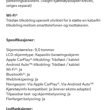
parkeringsassistent. (Valgfri kjøretøyadapter kreves,
selges separat)
Wi-Fi®
Trådløs tilkobling spesielt utviklet for å støtte en kabelfri
tilkobling mellom smarttelefonen og mottakeren.
Spesifikasjoner:
Skjermstørrelse: 9,0 tommer
LCD-skjermtype: Kapasitiv berøringsskjerm
Apple CarPlay®-tilkobling: Trådløst / kablet
Android Auto™-tilkobling: Trådløst / kablet
Wi-Fi®: Ja
Bluetooth®: Ja
Weblinkspeiing: Ja
Navigasjon: Via Apple CarPlay®, Via Android Auto™
Kjøretøyinfo kompatibel: Ja (krever ekstra adapter)
Tilpassbar tast- og skjermbelysning: Ja
Flerfarget belysning: Ja
Lydfunksjoner: