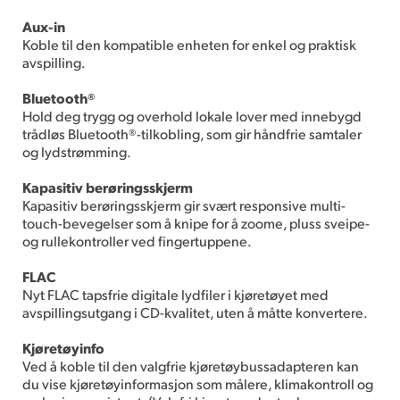
Aux-in
Koble til den kompatible enheten for enkel og praktisk
avspilling.
Bluetooth®
Hold deg trygg og overhold lokale lover med innebygd
trådløs Bluetooth®-tilkobling, som gir håndfrie samtaler
og lydstrømming.
Kapasitiv berøringsskjerm
Kapasitiv berøringsskjerm gir svært responsive multi-
touch-bevegelser som å knipe for å zoome, pluss sveipe-
og rullekontroller ved fingertuppene.
FLAC
Nyt FLAC tapsfrie digitale lydfiler i kjøretøyet med
avspillingsutgang i CD-kvalitet, uten å måtte konvertere.
Kjøretøyinfo
Ved å koble til den valgfrie kjøretøybussadapteren kan
du vise kjøretøyinformasjon som målere, klimakontroll og