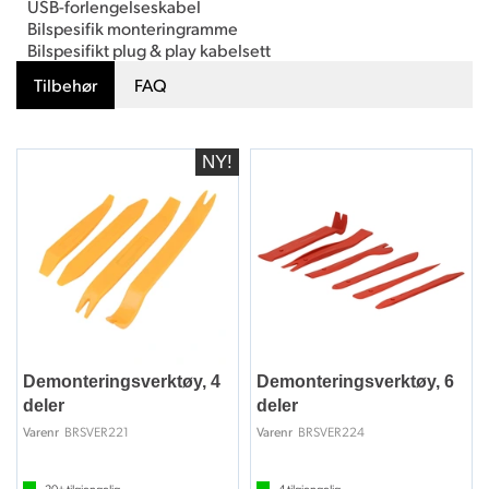
USB-forlengelseskabel
Bilspesifik monteringramme
Bilspesifikt plug & play kabelsett
Tilbehør
FAQ
Demonteringsverktøy, 4
Demonteringsverktøy, 6
deler
deler
BRSVER221
BRSVER224
Varenr
Varenr
20+
tilgjengelig
4
tilgjengelig