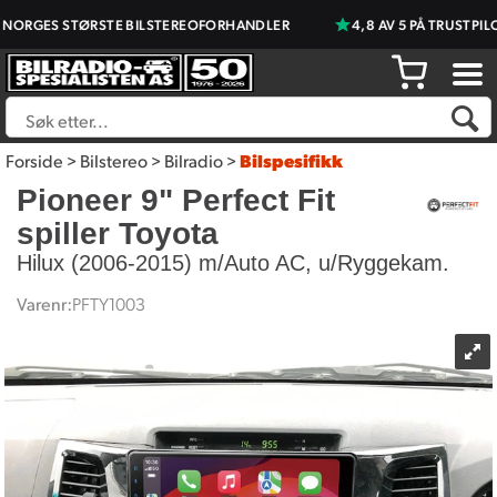
RGES STØRSTE BILSTEREOFORHANDLER
4,8 AV 5 PÅ TRUSTPILOT
Forside
>
Bilstereo
>
Bilradio
>
Bilspesifikk
Pioneer 9" Perfect Fit
spiller Toyota
Hilux (2006-2015) m/Auto AC, u/Ryggekam.
Varenr:
PFTY1003