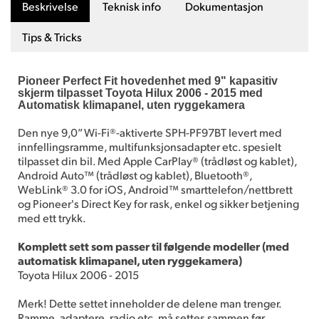
Beskrivelse
Teknisk info
Dokumentasjon
Tips & Tricks
Pioneer Perfect Fit hovedenhet med 9" kapasitiv
skjerm tilpasset Toyota Hilux 2006 - 2015 med
Automatisk klimapanel, uten ryggekamera
Den nye 9,0” Wi-Fi®-aktiverte SPH-PF97BT levert med
innfellingsramme, multifunksjonsadapter etc. spesielt
tilpasset din bil. Med Apple CarPlay® (trådløst og kablet),
Android Auto™ (trådløst og kablet), Bluetooth®,
WebLink® 3.0 for iOS, Android™ smarttelefon/nettbrett
og Pioneer's Direct Key for rask, enkel og sikker betjening
med ett trykk.
Komplett sett som passer til følgende modeller (med
automatisk klimapanel, uten ryggekamera)
Toyota Hilux 2006 - 2015
Merk! Dette settet inneholder de delene man trenger.
Ramme, adaptere, radio etc. må settes sammen før